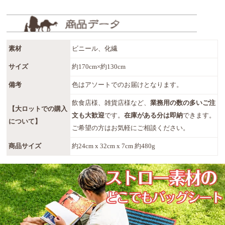
素材
ビニール、化繊
サイズ
約170cm×約130cm
備考
色はアソートでのお届けとなります。
飲食店様、雑貨店様など、
業務用の数の多いご注
【大ロットでの購入
文も大歓迎
です。
在庫がある分は即納
できます。
について】
ご希望の方はお気軽にご相談ください。
商品サイズ
約24cm x 32cm x 7cm 約480g