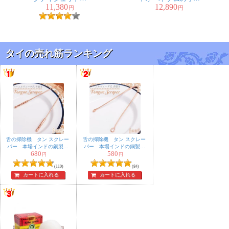
11,380
12,890
145cm
ド付き二重フルート
円
円
タイの売れ筋ランキング
舌の掃除機 タン スクレー
舌の掃除機 タン スクレー
パー 本場インドの銅製
パー 本場インドの銅製
680
580
持ち手付きラージタイプ
ミディアムタイプ アーユ
円
円
アーユルヴェーダ式舌磨き
ルヴェーダ式舌磨きへ
(110)
(84)
へ
カートに入れる
カートに入れる