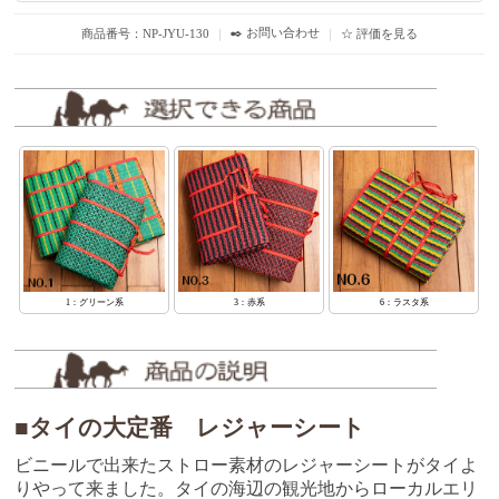
✒️ お問い合わせ
商品番号：NP-JYU-130
｜
｜
☆ 評価を見る
1：グリーン系
3：赤系
6：ラスタ系
■タイの大定番 レジャーシート
ビニールで出来たストロー素材のレジャーシートがタイよ
りやって来ました。タイの海辺の観光地からローカルエリ