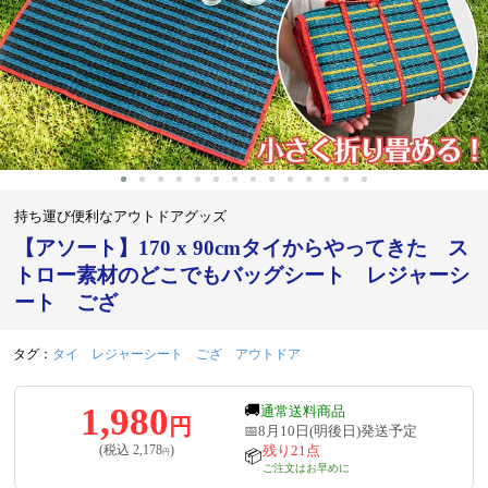
持ち運び便利なアウトドアグッズ
【アソート】170 x 90cmタイからやってきた ス
トロー素材のどこでもバッグシート レジャーシ
ート ござ
タグ：
タイ
レジャーシート
ござ
アウトドア
1,980
🚚
通常送料商品
円
📅8月10日(明後日)発送予定
残り21点
(税込
2,178
)
円
📦
ご注文はお早めに