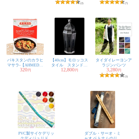
(2)
(7)
パキスタンのカラヒ
【40cm】モロッコス
タイダイレーヨンア
マサラ-【AHMED】
タイル スタンド型
ラジンパンツ
320
12,800
3,280
スパイス香る絶品肉
LEDキャンドルラン
円
円
円
鍋！
タン【ロウソク風
(1)
LEDキャンドル付
き】
PVC製サイケデリッ
ダブル・サーオ・ミ
クディジュリドゥ
ャオ ベトナムのリー