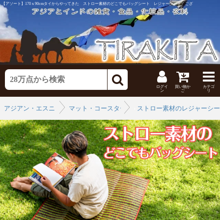
【アソート】170 x 90cmタイからやってきた ストロー素材のどこでもバッグシート レジャーシート ござ
ログイ
買い物か
カテゴ
ン
ご
リ
アジアン・エスニックなインテリア
マット・コースター
›
ストロー素材のレジャーシー
›