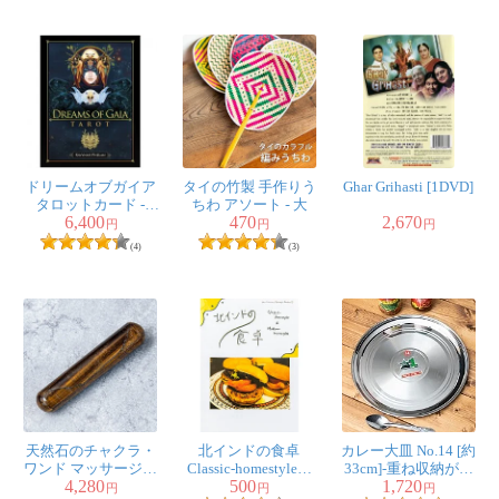
ドリームオブガイア
タイの竹製 手作りう
Ghar Grihasti [1DVD]
タロットカード -
ちわ アソート - 大
6,400
470
2,670
Dreams Of Gaia Tarot
円
円
円
(4)
(3)
天然石のチャクラ・
北インドの食卓
カレー大皿 No.14 [約
ワンド マッサージス
Classic-homestyle＆
33cm]-重ね収納がで
4,280
500
1,720
トーン タイガーアイ
Modern-homestyle
きるタイプ
円
円
円