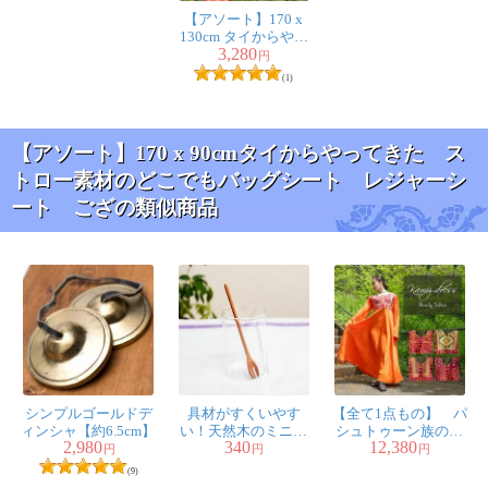
【アソート】170 x
130cm タイからやっ
3,280
てきた ストロー素
円
材のどこでもバッグ
(1)
シート レジャーシ
ート ござ
【アソート】170 x 90cmタイからやってきた ス
トロー素材のどこでもバッグシート レジャーシ
ート ござの類似商品
シンプルゴールドデ
具材がすくいやす
【全て1点もの】 パ
ィンシャ【約6.5cm】
い！天然木のミニ先
シュトゥーン族の伝
2,980
340
12,380
割れスプーン
統衣装 カミーズド
円
円
円
レス ロング 【オレ
(9)
ンジ】