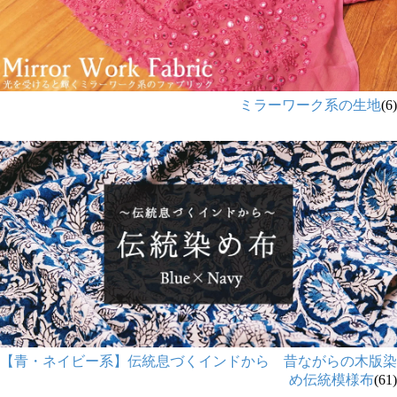
ミラーワーク系の生地
(6)
【青・ネイビー系】伝統息づくインドから 昔ながらの木版染
め伝統模様布
(61)