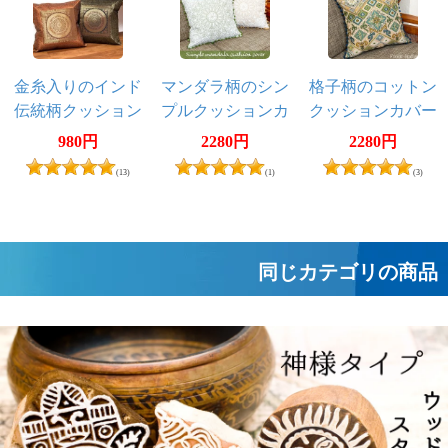
金糸入りのインド
マンダラ柄のシン
格子柄のコットン
伝統柄クッション
プルクッションカ
クッションカバー
カバー 曼荼羅
バー
980円
2280円
2280円
(13)
(1)
(3)
同じカテゴリの商品