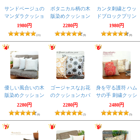
サンドベージュの
ボタニカル柄の木
カンタ刺繍とウッ
マンダラクッショ
版染めクッション
ドブロックプリン
ンカバー【約40cm×
カバー
トのクッションカ
1980円
2280円
1980円
約40cm】
バー
(21)
(9)
(9)
優しい風合いの木
ゴージャスなお花
身を守る護符 ハム
版染めクッション
のクッションカバ
サの手 刺繍クッシ
カバー ホワイト
ー
ョンカバー
2280円
2280円
2480円
＆ゴールド
(6)
(2)
(5)