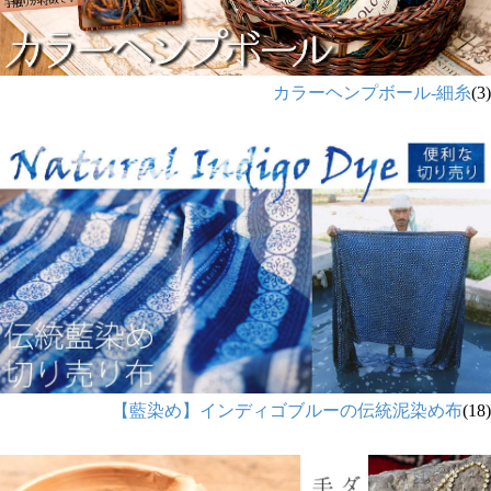
カラーヘンプボール-細糸
(3)
【藍染め】インディゴブルーの伝統泥染め布
(18)