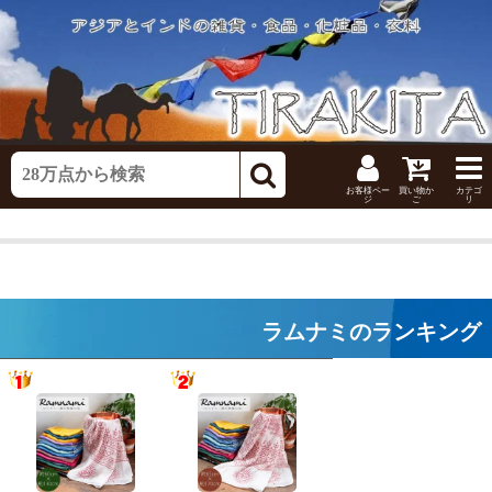
お客様ペー
買い物か
カテゴ
ジ
ご
リ
ラムナミのランキング