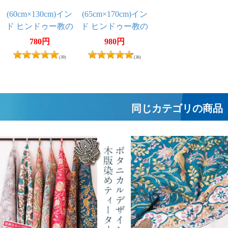
(60cm×130cm)イン
(65cm×170cm)イン
ド ヒンドゥー教の
ド ヒンドゥー教の
薄ラムナミスカー
薄ラムナミスカー
780円
980円
フ
フ
(39)
(36)
同じカテゴリの商品