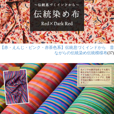
【赤・えんじ・ピンク・赤茶色系】伝統息づくインドから 昔
ながらの伝統染め伝統模様布
(37)