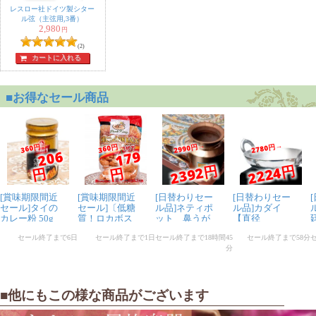
レスロー社ドイツ製シター
ル弦（主弦用,3番）
2,980
円
(2)
カートに入れる
■他にもこの様な商品がございます