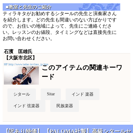
■教室と先生のご紹介
ティラキタがお勧めするシタールの先生と演奏家さん
を紹介します。どの先生も間違いのない方ばかりです
ので、お住いの地域によって、先生にご連絡くださ
い。レッスンのお値段、タイミングなどは直接先生に
お問い合わせください。
石濱 匡雄氏
【大阪市北区】
HP:http://www.tadao.in/class_jp.htm
このアイテムの関連キーワ
ード
Sitar
シタール
インド 楽器
インド 弦楽器
民族楽器
【訳あり特価】 【PALOMA社製】高級シタールセ