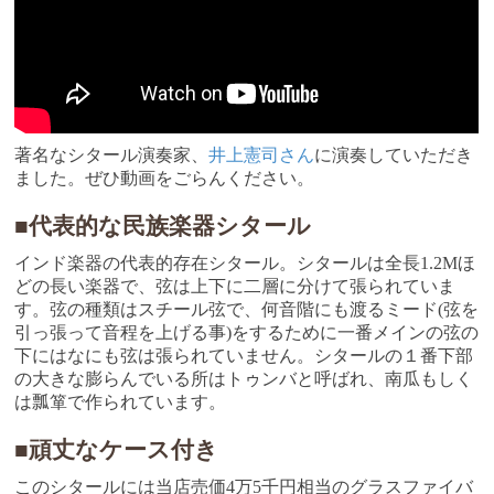
著名なシタール演奏家、
井上憲司さん
に演奏していただき
ました。ぜひ動画をごらんください。
■代表的な民族楽器シタール
インド楽器の代表的存在シタール。シタールは全長1.2Mほ
どの長い楽器で、弦は上下に二層に分けて張られていま
す。弦の種類はスチール弦で、何音階にも渡るミード(弦を
引っ張って音程を上げる事)をするために一番メインの弦の
下にはなにも弦は張られていません。シタールの１番下部
の大きな膨らんでいる所はトゥンバと呼ばれ、南瓜もしく
は瓢箪で作られています。
■頑丈なケース付き
このシタールには当店売価4万5千円相当のグラスファイバ