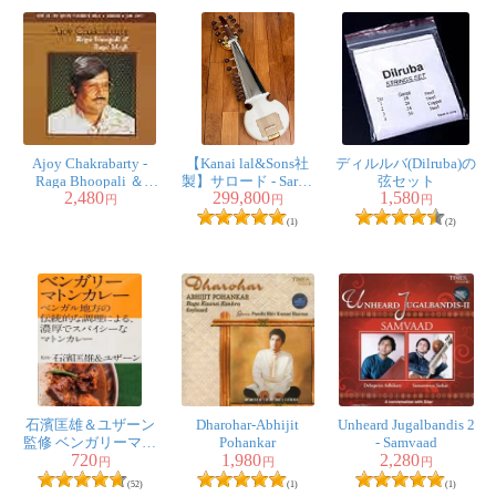
Ajoy Chakrabarty -
【Kanai lal&Sons社
ディルルバ(Dilruba)の
Raga Bhoopali ＆
製】サロード - Sarod
弦セット
2,480
299,800
1,580
Raga Mesh
Professional Quality
円
円
円
(1)
(2)
石濱匡雄＆ユザーン
Dharohar-Abhijit
Unheard Jugalbandis 2
監修 ベンガリーマト
Pohankar
- Samvaad
720
1,980
2,280
ンカレー
円
円
円
(52)
(1)
(1)