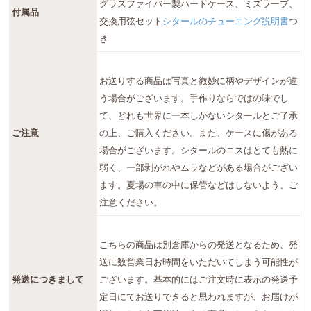
グラスファイバー製ハードケース、ミズラーブ、
付属品
交換用弦セット
シタールのチューニング説明書
つ
き
お送りする商品は写真と微妙に柄やデザインが違
う場合がございます。手作りならではの味でし
て、どれも世界に一本しかないシタールとご了承
ご注意
の上、ご購入ください。また、ケースに傷がある
場合がございます。シタールのニスはとても熱に
弱く、一部剥がれやムラなどがある場合がござい
ます。夏場の車の中に保管などはしないよう、ご
注意ください。
こちらの商品は別倉庫からの発送となるため、発
送に数営業日お時間をいただいてしまう可能性が
発送につきまして
ございます。基本的にはご注文時に表示の発送予
定日にてお送りできると思われますが、お届けが