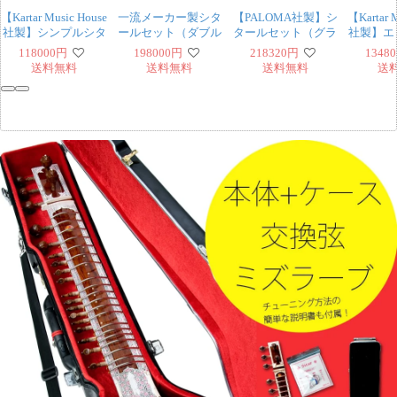
【Kartar Music House
一流メーカー製シタ
【PALOMA社製】シ
【Kartar 
社製】シンプルシタ
ールセット（ダブル
タールセット（グラ
社製】エ
ールセット（グラス
トゥンバ）
スファイバーケー
クシタ
118000
円
198000
円
218320
円
13480
ファイバーケース）
（Kanailal ＆ Sons）
ス）
（グラス
送料無料
送料無料
送料無料
送
ケ