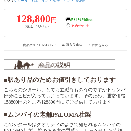
タグ：
シタール
Sitar
インド 楽器
インド 弦楽器
128,800
円
🚚
送料無料商品
📦
予約受付中
(税込
141,680
)
円
✒️ 再入荷連絡
商品番号：ID-STAR-13
｜
｜
☆ 評価を見る
■訳あり品のためお値引きしております
こちらのシタール、とても立派なものなのですがトゥンバ
部分にヒビが入ってしまっています。そのため、通常価格
158800円のところ128800円にてご提供しております。
■ムンバイの老舗PALOMA社製
このシタールはクオリティのよさで知られるムンバイの
PALOMA社製。艶のある木の質感と、しっかりした装飾