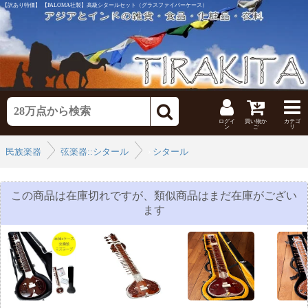
【訳あり特価】 【PALOMA社製】高級シタールセット（グラスファイバーケース）
ログイ
買い物か
カテゴ
ン
ご
リ
民族楽器
弦楽器::シタール
›
シタール
›
この商品は在庫切れですが、類似商品はまだ在庫がござい
ます