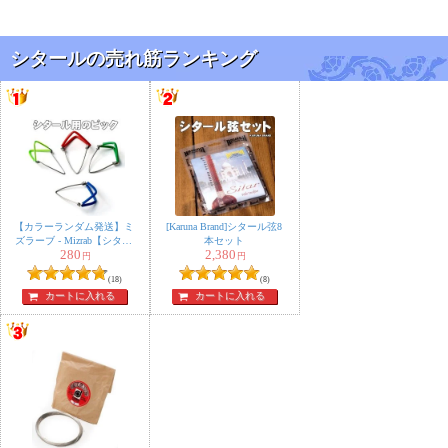
シタールの売れ筋ランキング
【カラーランダム発送】ミ
[Karuna Brand]シタール弦8
ズラーブ - Mizrab【シター
本セット
280
2,380
ル用のピック】
円
円
(18)
(8)
カートに入れる
カートに入れる