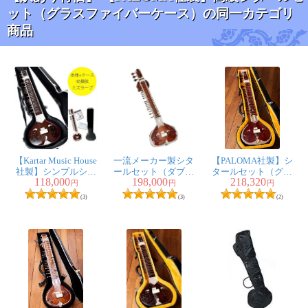
ット（グラスファイバーケース）の同一カテゴリ
商品
【Kartar Music House
一流メーカー製シタ
【PALOMA社製】シ
社製】シンプルシタ
ールセット（ダブル
タールセット（グラ
118,000
198,000
218,320
ールセット（グラス
トゥンバ）（Kanailal
スファイバーケー
円
円
円
ファイバーケース）
＆ Sons）
ス）
(3)
(3)
(2)