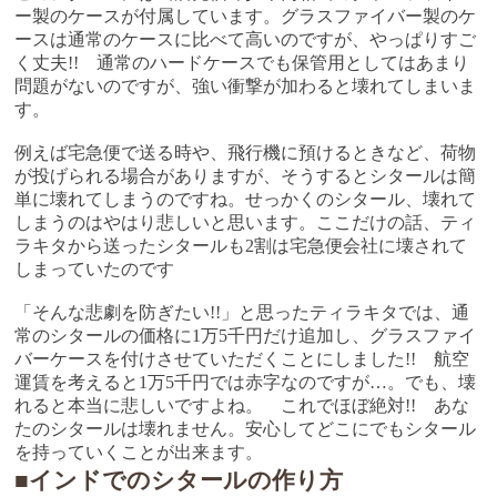
ー製のケースが付属しています。グラスファイバー製のケ
ースは通常のケースに比べて高いのですが、やっぱりすご
く丈夫!! 通常のハードケースでも保管用としてはあまり
問題がないのですが、強い衝撃が加わると壊れてしまいま
す。
例えば宅急便で送る時や、飛行機に預けるときなど、荷物
が投げられる場合がありますが、そうするとシタールは簡
単に壊れてしまうのですね。せっかくのシタール、壊れて
しまうのはやはり悲しいと思います。ここだけの話、ティ
ラキタから送ったシタールも2割は宅急便会社に壊されて
しまっていたのです
「そんな悲劇を防ぎたい!!」と思ったティラキタでは、通
常のシタールの価格に1万5千円だけ追加し、グラスファイ
バーケースを付けさせていただくことにしました!! 航空
運賃を考えると1万5千円では赤字なのですが…。でも、壊
れると本当に悲しいですよね。 これでほぼ絶対!! あな
たのシタールは壊れません。安心してどこにでもシタール
を持っていくことが出来ます。
■インドでのシタールの作り方