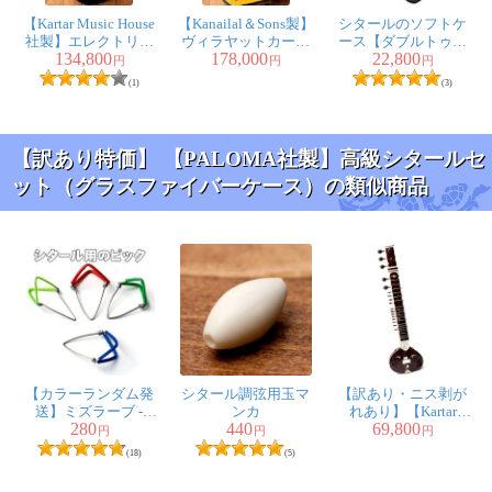
【Kartar Music House
【Kanailal＆Sons製】
シタールのソフトケ
社製】エレクトリッ
ヴィラヤットカーン
ース【ダブルトゥン
134,800
178,000
22,800
クシタールセット
スタイル シタールセ
バ用】
円
円
円
（グラスファイバー
ット（グラスファイ
(1)
(3)
ケース）
バーケース）
【訳あり特価】 【PALOMA社製】高級シタールセ
ット（グラスファイバーケース）の類似商品
【カラーランダム発
シタール調弦用玉マ
【訳あり・ニス剥が
送】ミズラーブ -
ンカ
れあり】【Kartar
280
440
69,800
Mizrab【シタール用
Music House社製】シ
円
円
円
のピック】
ンプルシタールセッ
(18)
(5)
ト（グラスファイバ
ーケース）