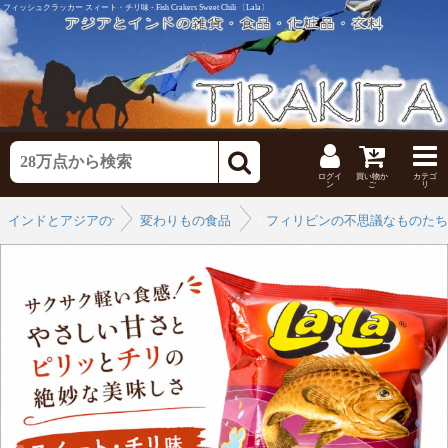
フィッシュクラッカー スィート・チリ味 - Fish Crakers Sweet Chili 〔Lala〕
ログイ
買い物か
カテゴ
ン
ご
リ
インドとアジアの食品・食材
変わりもの食品
›
フィリピンの不思議なものたち
›