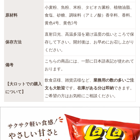
小麦粉、魚粉、米粉、タピオカ澱粉、植物油脂、
原材料
食塩、砂糖、調味料（アミノ酸）香辛料、香料、
黄色4号、黄色5号
直射日光、高温多湿を避け温度の低いところで保
保存方法
存して下さい。開封後は、お早めにお召し上がり
ください。
こちらの商品には、一部に日本語表記が使われて
備考
おります。
飲食店様、雑貨店様など、
業務用の数の多いご注
【大ロットでの購入
文も大歓迎
です。
在庫がある分は即納
できます。
について】
ご希望の方はお気軽にご相談ください。