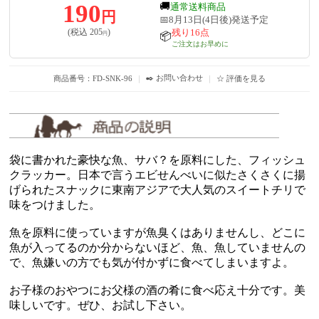
190
🚚
通常送料商品
円
📅8月13日(4日後)発送予定
残り16点
(税込
205
)
円
📦
ご注文はお早めに
✒️ お問い合わせ
商品番号：FD-SNK-96
｜
｜
☆ 評価を見る
袋に書かれた豪快な魚、サバ？を原料にした、フィッシュ
クラッカー。日本で言うエビせんべいに似たさくさくに揚
げられたスナックに東南アジアで大人気のスイートチリで
味をつけました。
魚を原料に使っていますが魚臭くはありませんし、どこに
魚が入ってるのか分からないほど、魚、魚していませんの
で、魚嫌いの方でも気が付かずに食べてしまいますよ。
お子様のおやつにお父様の酒の肴に食べ応え十分です。美
味しいです。ぜひ、お試し下さい。