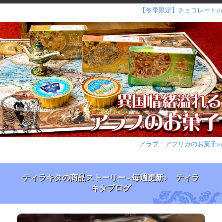
【冬季限定】チョコレート
(1)
アラブ・アフリカのお菓子
(5)
ティラキタの商品ストーリー - 毎週更新♪ ティラ
キタブログ