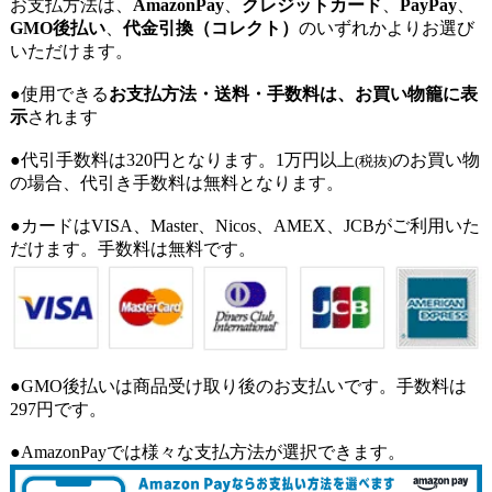
お支払方法は、
AmazonPay
、
クレジットカード
、
PayPay
、
GMO後払い
、
代金引換（コレクト）
のいずれかよりお選び
いただけます。
●使用できる
お支払方法・送料・手数料は、お買い物籠に表
示
されます
●代引手数料は320円となります。1万円以上
のお買い物
(税抜)
の場合、代引き手数料は無料となります。
●カードはVISA、Master、Nicos、AMEX、JCBがご利用いた
だけます。手数料は無料です。
●GMO後払いは商品受け取り後のお支払いです。手数料は
297円です。
●AmazonPayでは様々な支払方法が選択できます。