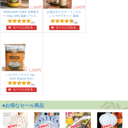
2,300
円
1,600
円
HOKKAIDO GHEE 北海道ギ
お湯を注ぐだけ！インスタ
ー 450g 100% 国産 グラスフ
ントマサラチャイ 国産
HOKKAIDO MASALA CHAI
ェッドギー グラスフェッ
(47)
たっぷり250g グラスフェッ
(50)
ドバター使用 自然豊かな富
ド
カートに入れる
カートに入れる
良野で放牧酪農
1,290
円
バスマティライス 1kg -
Select Basmati Rice
【Ambika】
(61)
カートに入れる