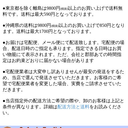
●東京都を除く離島は9800円
以上のお買い上げで送料無
(税抜)
料です。送料は最大590円となっております。
●沖縄県の送料は9800円
以上のお買い上げで850円となり
(税抜)
ます。送料は最大1700円となっております。
●お届けは宅配便、メール便にて配送致します。宅配便の場
合、配送日時のご指定も承ります。指定できる日時はお買
い物籠にて表示されます。ただ、会社と郡部あての時間指
定はお約束どおりに届かない場合があります
●宅配便業者は大変申し訳ありませんが最安の発送をするた
め、当店で選んで発送させていただきます。お客様のご希
望で宅配便業者を変更した場合、実費をご請求させていた
だきます。
●当店指定外の配送方法ご希望の際や、卸のお客様は上記と
条件が異なります。詳細は
配送方法と送料
をお読みくださ
い。