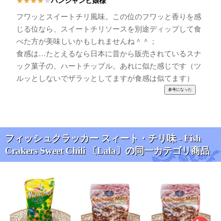
パンジャンビ娘様
★
★
★
★
★
フワッとスイートチリ風味。この位のフワッと香りを感
じる位なら、スイートチリソースを別途ディップして食
べた方が美味しいかもしれませんね＾＾；
食感は…たとえるなら日本に昔から販売されているスナ
ック菓子の、ハートチップル。あれに似た感じです（ツ
ルッとしないでザラッとしてますが食感は似てます）
フィッシュクラッカー スィート・チリ味 - Fish
Crakers Sweet Chili 〔Lala〕の同一カテゴリ商品