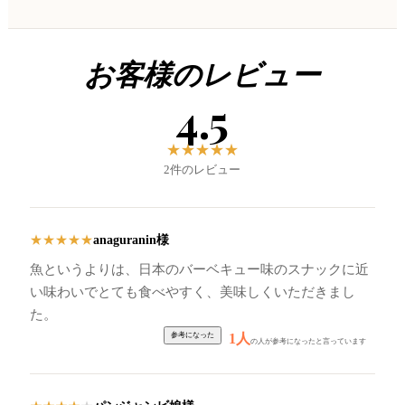
お客様のレビュー
4.5
★
★
★
★
★
2件のレビュー
anaguranin様
★
★
★
★
★
魚というよりは、日本のバーベキュー味のスナックに近
い味わいでとても食べやすく、美味しくいただきまし
た。
1人
の人が参考になったと言っています