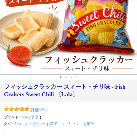
‹
›
フィッシュクラッカー スィート・チリ味 - Fish
Crakers Sweet Chili 〔Lala〕
(
評価:
2
件
)
ブランド:
Lala
(
ララ
)
タグ：
Lala
フィリピンのお菓子
フィリピン
お菓子