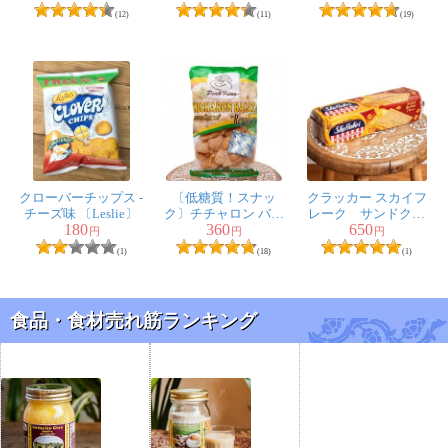
Sandwich
ク味 − Cracker
Regular 〔Best１〕
(12)
(11)
(19)
TsokolateFlavor
Sandwich
〔SkyFlakes〕
CondensadaFlavor
〔SkyFlakes〕
クローバーチップス -
〔低糖質！スナッ
クラッカー スカイフ
チーズ味 〔Leslie〕
ク〕チチャロン バラ
レーク サンドクラ
180
360
650
ット - 豚皮の唐揚げ
ッカースイートバタ
円
円
円
CHICHARON BALAT
ーフレーバー -
(1)
(18)
(1)
Regular 〔Pork-
SkyFlakes CRACKERS
King〕 糖質オフ
SANDWICH SWEET
国産
BUTTER[300g]
食品・食材売れ筋ランキング