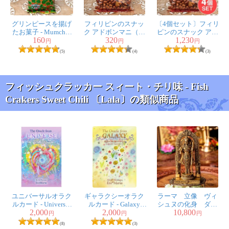
グリンピースを揚げ
フィリピンのスナッ
〔4個セット〕フィリ
たお菓子 - Mumcher
ク アドボンマニ（ホ
ピンのスナック アド
160
320
1,230
Green Peas[70g]
ット） ニンニク風味
ボンマニ（ホット）
円
円
円
のピリ辛揚げピーナ
ニンニク風味のピリ
(5)
(4)
(3)
ッツ Adobong Mani
辛揚げピーナッツ
Adobong Mani
フィッシュクラッカー スィート・チリ味 - Fish
Crakers Sweet Chili 〔Lala〕の類似商品
ユニバーサルオラク
ギャラクシーオラク
ラーマ 立像 ヴィ
ルカード - Universal
ルカード - Galaxy
シュヌの化身 ダシ
2,000
2,000
10,800
Oracle Card
Oracle Card
ャヴァターラ 光
円
円
円
背 Rama 高さ：約
(8)
(3)