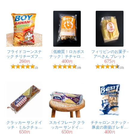
14.5cm
フライドコーンスナ
〔低糖質！ロカボス
フィリピンのお菓子 -
ック チリチーズフレ
ナック〕チチャロン
アベさん ブレット
260
400
675
ーバー90g 【ボーイバ
スナック - 豚皮の唐揚
円
円
円
ワン】
げ ガーリックビネガ
(2)
(10)
(22)
ー味 Chicharon Garlic
Vinegar 〔Best１〕
クラッカー サンドイ
スカイフレーク クラ
チチャロン スナック -
ッチ・ミルクチョコ
ッカー サンドイッ
豚皮の唐揚げ レギュ
650
650
400
レート味 − Cracker
チ・コンデンスミル
ラー味 Chicharon
円
円
円