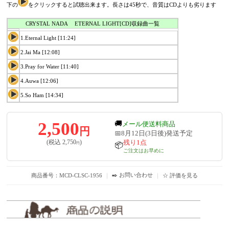
下の
をクリックすると試聴出来ます。長さは45秒で、音質はCDよりも劣ります
CRYSTAL NADA ETERNAL LIGHT[CD]収録曲一覧
1.Eternal Light [11:24]
2.Jai Ma [12:08]
3.Pray for Water [11:40]
4.Auwa [12:06]
5.So Ham [14:34]
2,500
🚚
メール便送料商品
円
📅8月12日(3日後)発送予定
残り1点
(税込
2,750
)
円
📦
ご注文はお早めに
✒️ お問い合わせ
商品番号：MCD-CLSC-1956
｜
｜
☆ 評価を見る