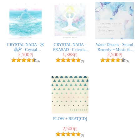
CRYSTAL NADA - 水
CRYSTAL NADA -
Water Dreams - Sound
晶宮 - Crystal
PRASAD - Celestial
Remedy ~ Music for
2,500
1,388
2,500
Palace[CD]
Ambient Sound[CD]
Salon ~
円
円
円
(4)
(6)
(3)
FLOW + BEAT[CD]
2,500
円
(1)