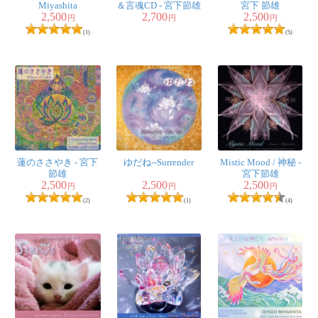
Miyashita
＆言魂CD - 宮下節雄
宮下 節雄
2,500
2,700
2,500
円
円
円
(1)
(5)
蓮のささやき - 宮下
ゆだね--Surrender
Mistic Mood / 神秘 -
節雄
宮下節雄
2,500
2,500
2,500
円
円
円
(2)
(1)
(4)