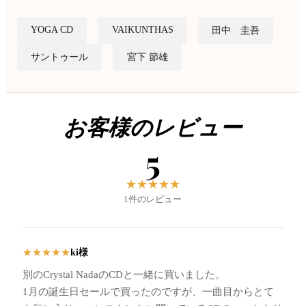
YOGA CD
VAIKUNTHAS
田中 圭吾
サントゥール
宮下 節雄
お客様のレビュー
5
★
★
★
★
★
1件のレビュー
ki様
★
★
★
★
★
別のCrystal NadaのCDと一緒に買いました。
1月の誕生日セールで買ったのですが、一曲目からとて