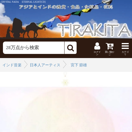
CRYSTAL NADA ETERNAL LIGHT[CD]
ログイ
買い物か
カテゴ
ン
ご
リ
インド音楽
日本人アーティスト
›
宮下 節雄
›