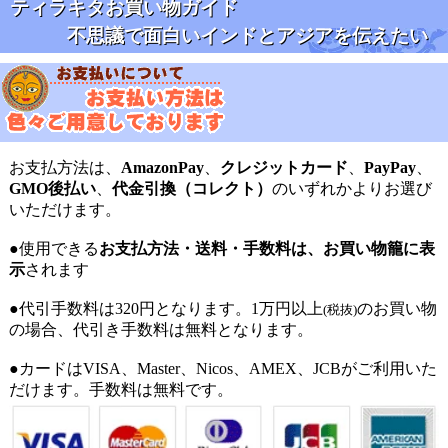
ティラキタお買い物ガイド
不思議で面白いインドとアジアを伝えたい
お支払方法は、
AmazonPay
、
クレジットカード
、
PayPay
、
GMO後払い
、
代金引換（コレクト）
のいずれかよりお選び
いただけます。
●使用できる
お支払方法・送料・手数料は、お買い物籠に表
示
されます
●代引手数料は320円となります。1万円以上
のお買い物
(税抜)
の場合、代引き手数料は無料となります。
●カードはVISA、Master、Nicos、AMEX、JCBがご利用いた
だけます。手数料は無料です。