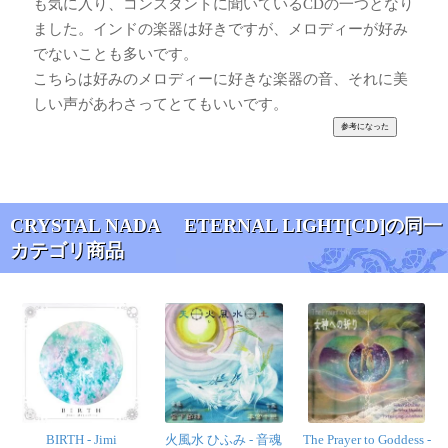
も気に入り、コンスタントに聞いているCDの一つとなり
ました。インドの楽器は好きですが、メロディーが好み
でないことも多いです。
こちらは好みのメロディーに好きな楽器の音、それに美
しい声があわさってとてもいいです。
CRYSTAL NADA ETERNAL LIGHT[CD]の同一
カテゴリ商品
BIRTH - Jimi
火風水 ひふみ - 音魂
The Prayer to Goddess -