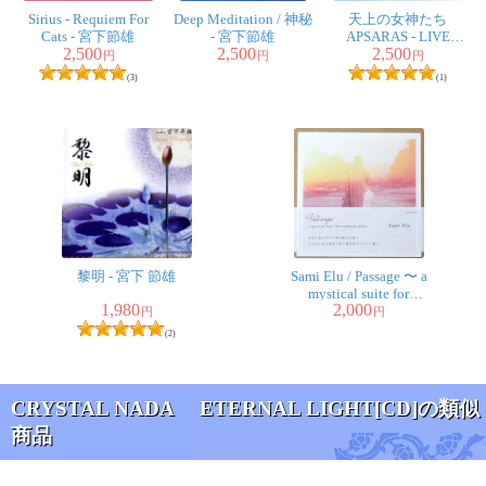
Sirius - Requiem For
Deep Meditation / 神秘
天上の女神たち
Cats - 宮下節雄
- 宮下節雄
APSARAS - LIVE
2,500
2,500
2,500
RECORDING CD - 宮
円
円
円
下節雄
(3)
(1)
黎明 - 宮下 節雄
Sami Elu / Passage 〜 a
mystical suite for
1,980
2,000
waribashi piano 〜
円
円
(2)
CRYSTAL NADA ETERNAL LIGHT[CD]の類似
商品