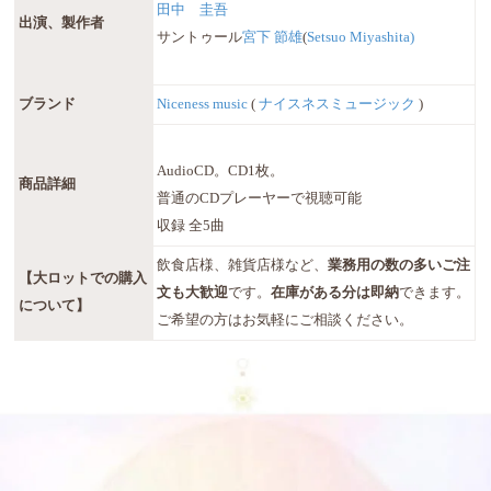
田中 圭吾
出演、製作者
サントゥール
宮下 節雄
(
Setsuo Miyashita)
ブランド
Niceness music
(
ナイスネスミュージック
)
AudioCD。CD1枚。
商品詳細
普通のCDプレーヤーで視聴可能
収録 全5曲
飲食店様、雑貨店様など、
業務用の数の多いご注
【大ロットでの購入
文も大歓迎
です。
在庫がある分は即納
できます。
について】
ご希望の方はお気軽にご相談ください。