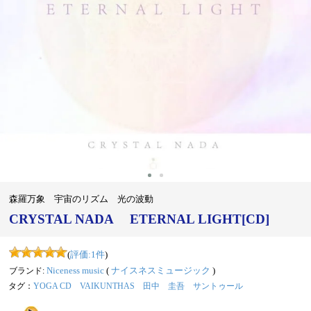
‹
›
森羅万象 宇宙のリズム 光の波動
CRYSTAL NADA ETERNAL LIGHT[CD]
(
評価:
1
件
)
ブランド:
Niceness music
(
ナイスネスミュージック
)
タグ：
YOGA CD
VAIKUNTHAS
田中 圭吾
サントゥール