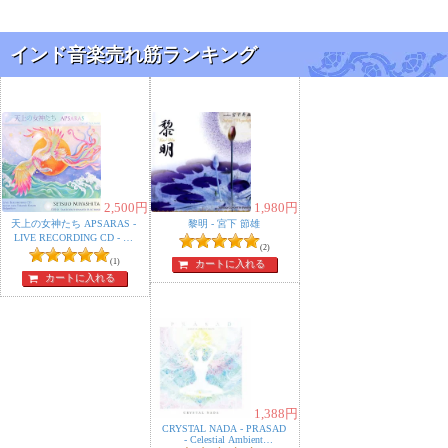
インド音楽売れ筋ランキング
2,500
円
1,980
円
天上の女神たち APSARAS -
黎明 - 宮下 節雄
LIVE RECORDING CD - 宮
(2)
下節雄
(1)
カートに入れる
カートに入れる
1,388
円
CRYSTAL NADA - PRASAD
- Celestial Ambient