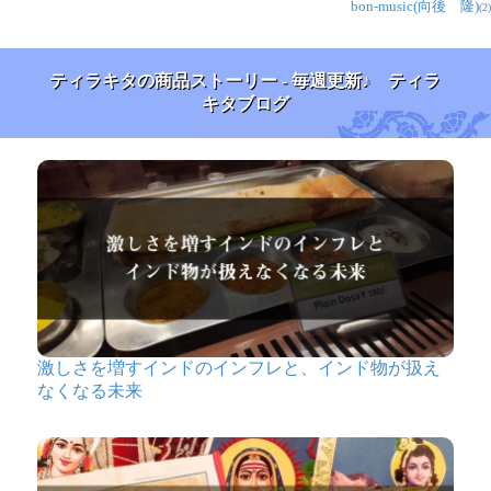
bon-music(向後 隆)
(2)
ティラキタの商品ストーリー - 毎週更新♪ ティラ
キタブログ
激しさを増すインドのインフレと、インド物が扱え
なくなる未来