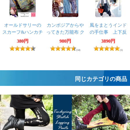
オールドサリーの
カンボジアからや
風をまとうインド
スカーフ&ハンカチ
ってきた万能布 ク
の手仕事 上下反
約40cm×約40cm
ロマーSサイズ【約
転で着回し無限
380円
980円
3890円
40cm×130-160cm】
大！2WAYウッドブ
(14)
(1)
ロック・ジレ
同じカテゴリの商品