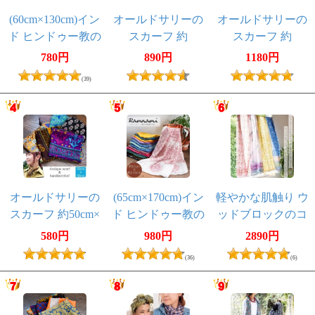
(60cm×130cm)イン
オールドサリーの
オールドサリーの
ド ヒンドゥー教の
スカーフ 約
スカーフ 約
薄ラムナミスカー
70cm×70cm
100cm×100cm
780円
890円
1180円
フ
(39)
オールドサリーの
(65cm×170cm)イン
軽やかな肌触り ウ
スカーフ 約50cm×
ド ヒンドゥー教の
ッドブロックのコ
約50cm
薄ラムナミスカー
ットンショール
580円
980円
2890円
フ
(36)
(6)