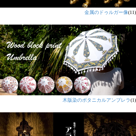
金属のドゥルガー像
(11)
木版染のボタニカルアンブレラ
(1)