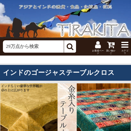
お客様ペー
買い物か
カテゴ
ジ
ご
リ
インドのゴージャステーブルクロス