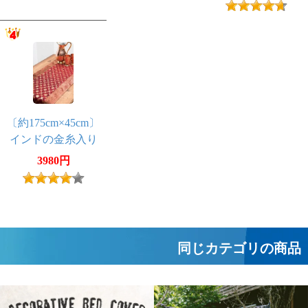
ズリー×グレー
ー×マルチカラー
チカラー
〔約175cm×45cm〕
インドの金糸入り
テーブルランナー
3980円
- レッド×サーク
ル
同じカテゴリの商品