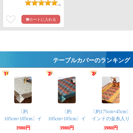
ラー
(1)
カートに入れる
テーブルカバーのランキング
〔約
〔約
〔約175cm×45cm〕
105cm×105cm〕イ
105cm×105cm〕イ
インドの金糸入り
ンドの金糸入りテ
ンドの金糸入りテ
テーブルランナー
3980円
3980円
3980円
ーブルカバー -ペイ
ーブルカバー -ブル
- ゴールド×マル