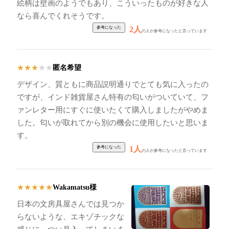
絵柄は壁画のようでもあり、こういったものが好きな人
なら喜んでくれそうです。
2人
の人が参考になったと言っています
匿名希望
★
★
★
★
★
デザイン、質ともに商品説明通りでとても気に入ったの
ですが、インド雑貨屋さん特有の匂いがついていて、フ
ァンレター用にすぐに使いたくて購入しましたがやめま
した。匂いが取れてから別の機会に使用したいと思いま
す。
1人
の人が参考になったと言っています
Wakamatsu様
★
★
★
★
★
日本の文房具屋さんでは見つか
らないような、エキゾチックな