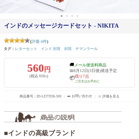
インドのメッセージカードセット - NIKITA
(
評価:
4
件
)
タグ：
レターセット
インド 封筒
封筒
チマンラール
560
🚚
メール便送料商品
円
📅8月12日(3日後)発送予定
残り7点
(税込
616
)
円
📦
ご注文はお早めに
✒️ お問い合わせ
商品番号：ID-LETTER-300
｜
｜
☆ 評価を見る
■インドの高級ブランド