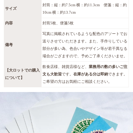
封筒：縦：約7.5cm 横：約11.3cm 便箋：縦：約
サイズ
10cm 横：約13.7cm
内容
封筒5枚、便箋5枚
写真に掲載されているような配色のアソートでお
送りさせていただきます。また、手作りしている
備考
部分が多い為、色合いやデザイン等が若干異なる
場合がござますので、予めご了承くださいませ。
飲食店様、雑貨店様など、
業務用の数の多いご注
【大ロットでの購入
文も大歓迎
です。
在庫がある分は即納
できます。
について】
ご希望の方はお気軽にご相談ください。