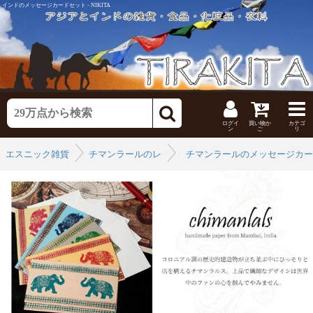
インドのメッセージカードセット - NIKITA
ログイ
買い物か
カテゴ
ン
ご
リ
エスニック雑貨
チマンラールのレターセット
›
チマンラールのメッセージカー
›