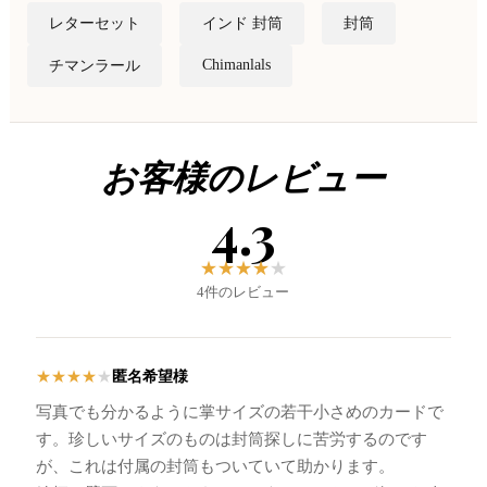
レターセット
インド 封筒
封筒
Chimanlals
チマンラール
お客様のレビュー
4.3
★
★
★
★
★
4件のレビュー
匿名希望様
★
★
★
★
★
写真でも分かるように掌サイズの若干小さめのカードで
す。珍しいサイズのものは封筒探しに苦労するのです
が、これは付属の封筒もついていて助かります。