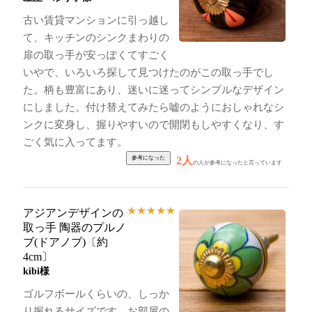
古い賃貸マンションに引っ越し
て、キッチンのシンクまわりの
扉の取っ手が安っぽくてすごく
いやで、いろいろ探して見つけたのがこの取っ手でし
た。柄も豊富にあり、迷いに迷ってシンプルなデザイン
にしました。付け替えてみたら嘘のようにおしゃれなシ
ンクに変身し、握りやすいので開閉もしやすくなり、す
ごく気に入ってます。
2人
の人が参考になったと言っています
★
★
★
★
★
アジアンデザインの
取っ手 陶器のプルノ
ブ(ドアノブ)〔約
4cm〕
kibi様
ゴルフボールくらいの、しっか
り握れるサイズです。お部屋の