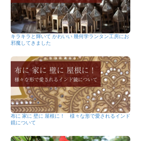
キラキラと輝いて かわいい 幾何学ランタン工房にお
邪魔してきました
布に 家に 壁に 屋根に！ 様々な形で愛されるインド
鏡について