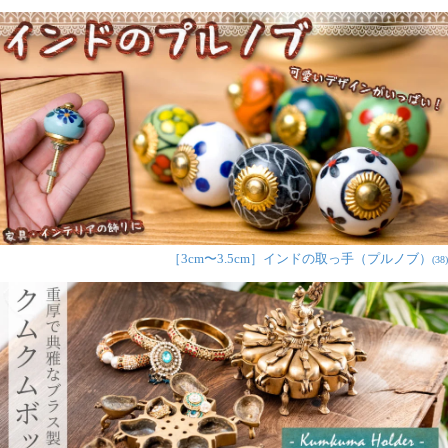
加藤 唯様
★
★
★
★
★
思ってた通りの品でした
商品が来たとき、さっそく
とってをつけかえたんですが
ものすごく可愛ぃくて
満足です
［3cm〜3.5cm］インドの取っ手（プルノブ）
(38)
★
★
★
★
★
アジアンデザインの
取っ手 陶器のプルノ
ブ(ドアノブ)〔約
4cm〕
にがうり様