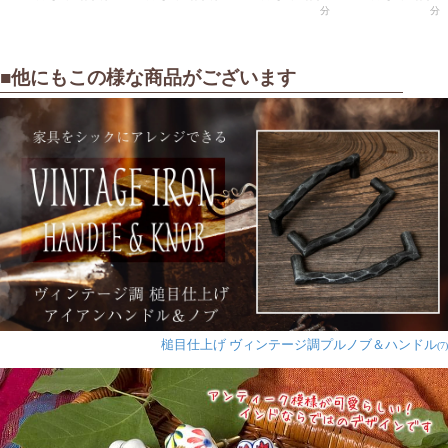
っ手をこの商品に替えました！
とーっても可愛いです。
■他にもこの様な商品がございます
写真で見た通りのデザイン、色で文句無し！
四ヶ月くらい使ってますがなんの問題もありません。
マイナス1なのは、きっちりしめてても、多少カラカラ
と音がなるためです。概ね満足！
★
★
★
★
★
アジアンデザインの
槌目仕上げ ヴィンテージ調プルノブ＆ハンドル
(7)
取っ手 陶器のプルノ
ブ(ドアノブ)〔約
4cm〕
レモン5143様