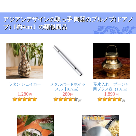
とても可愛いです。取っ手を取り替えるだけで、普通の
4.2cm〕
棚もエスニックな雰囲気になりました。
ただ、ネジが長くて、引き出しにつけたところ後ろに突
アジアンデザインの取っ手 陶器のプルノブ(ドアノ
き出てしまったので、引き出し中は狭くなってしまいま
ブ)〔約4cm〕の類似商品
した。大きさも想像してたより意外と大きかった！
★
★
★
★
★
アジアンデザインの
取っ手 陶器のプルノ
ブ(ドアノブ)〔約
4cm〕
ラタン シェイカー
メタルバードホイッ
聖水入れ プージャ
スノウ様
スル【8.7cm】
用ブラス壺（10cm）
1,280
280
1,890
円
円
円
引き出しの取手にしました。
(10)
(3)
左下の元々のものよりずっと明
るい感じになりました。
ドアノブなので、ネジが長いです（当たり前か）
可愛くて気に入りました。