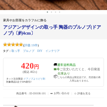
家具やお部屋をカラフルに飾る
アジアンデザインの取っ手 陶器のプルノブ(ドア
ノブ)〔約4cm〕
(
評価:
19
件
)
タグ：
取っ手
プルノブ
DIY
インテリア
420
🚚
通常送料商品
円
📅今
ご注文いただくと、今日発送
(税込
462
)
円
在庫あり
📦
こちらの商品は限定品です。売切後の再
ネット注文限定:
ドアノブよりどり割
入荷はありません
対象商品5点で10%割引!
✒️ お問い合わせ
商品番号：ID-DOOR-101
｜
｜
☆ 評価を見る