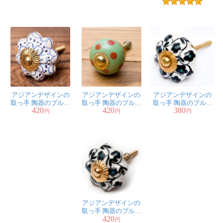
4.5cm〕
4cm〕
4.7cm〕
古くなった食器棚に取り付けました。
ブルー系と赤系を購入しましたが、全て写真以上に綺麗
な色でした。
取っ手を変えただけなのに雰囲気が変わり、戸を開ける
時気分上がります。
アジアンデザインの
アジアンデザインの
アジアンデザインの
取っ手 陶器のプルノ
取っ手 陶器のプルノ
取っ手 陶器のプルノ
取り付けも難なく出来ましたし、値段もリーズナブルな
420
420
380
ブ(ドアノブ)〔約
ブ(ドアノブ)〔約
ブ(ドアノブ)〔約
円
円
円
ので違う柄も試してみたいです。
4.2cm〕
3.2cm〕
3.4cm〕
★
★
★
★
★
アジアンデザインの
取っ手 陶器のプルノ
ブ(ドアノブ)〔約
3.7cm〕
アジアンデザインの
やす様
取っ手 陶器のプルノ
420
ブ(ドアノブ)〔約
円