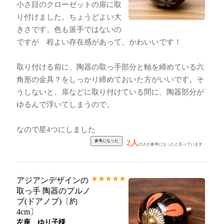
小さ目のクローゼットの扉に取
り付けました。ちょうどよい大
きさです。色も派手ではないの
ですが 程よい存在感があって、かわいいです！
取り付ける前に、陶器の取っ手部分と軸を締めている六
角形の金具？をしっかり締めておいた方がいいです。そ
うしないと、扉などに取り付けている間に、陶器部分が
ゆるんで浮いてしまうので。
なので星4つにしました
2人
の人が参考になったと言っています
★
★
★
★
★
アジアンデザインの
取っ手 陶器のプルノ
ブ(ドアノブ)〔約
4cm〕
左座 ゆり子様