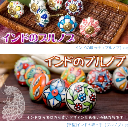
写真でみるよりカワイイく、木
目の引出しにとてもよくあって
います。 大満足！です。
★
★
★
★
★
アジアンデザインの
インドの取っ手（プルノブ）
(12)
取っ手 陶器のプルノ
ブ(ドアノブ)〔約
4cm〕
インド初心者様
明るくカラフルなハート模様が
心を軽やかにしてくれます。ま
るで傘を広げたようなかわいい
つくりです。南国風の鳥のデザインものと一緒に観音開
きのクローゼットに取り付けましたら、ピッタリと運命
のようにはまり驚きました。あえて同じものを並べずに
鳥の餌のような位置付けに配置しストーリー性を持たせ
[平型]インドの取っ手（プルノブ）
(8)
てイメージの世界で楽しんでいます。