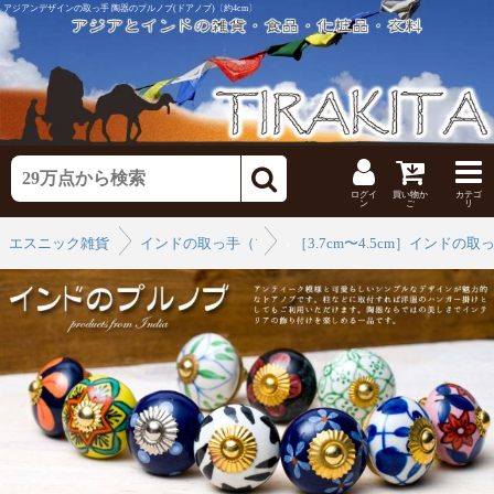
アジアンデザインの取っ手 陶器のプルノブ(ドアノブ)〔約4cm〕
ログイ
買い物か
カテゴ
ン
ご
リ
エスニック雑貨
インドの取っ手（プルノブ）
›
［3.7cm〜4.5cm］インド
›