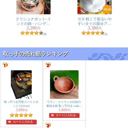
これから全部取り替えます。
クリシュナポット- イ
ガタ 軽くて振るいや
ンドの鍋・ハンディ
すいタイの屋台アル
2,280
3,380
★
★
★
★
★
【直径約15.5cm】
ミ鍋 大
アジアンデザインの
円
円
取っ手 陶器のプルノ
(9)
(2)
ブ(ドアノブ)〔約
4.5cm〕
イゲッタ様
取っ手の売れ筋ランキング
デザイン違いで5つ買いました。
2つはテーブルの横に穴をあけて
付けて鞄掛けにして2つは玄関の
棚に付けて鍵掛とチャイムを掛けました。
値段よりもしっかり感があり、部屋がちょっとだけ明る
い感じになりました。
取っ手つき円形スパイスボ
ワラン - スリランカ伝統の
ちょっとだけ部屋をエスニックにしたい人におすすめで
ックス[21cm]
素焼き鍋 取っ手付き walang
3,980
1,880
テラコッタ製 直径：20.5cm
円
円
す。
程度
カートに入れる
カートに入れる