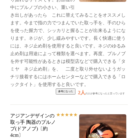
中にプルノブの小さい、重い引
き出しがあったら これに替えてみることをオススメし
ます。今まで指の力でつまんでいた取っ手を、手のひら
を使った握力で、シッカリと握ることが出来るようにな
ります。ネジが、少し緩みやすいです。長く快適に使う
には、ネジ止め剤を使用すると良いです。ネジのゆるみ
止め剤は用途によって種類を選べます。再度、プルノブ
を外す可能性があるときは模型店などで購入できる「タ
ミヤ ネジ止め剤」を、 二度と取り外せないようガッ
チリ接着するにはホームセンターなどで購入できる「ロ
ックタイト」を使用すると良いです。
2人
の人が参考になったと言っています
★
★
★
★
★
アジアンデザインの
取っ手 陶器のプルノ
ブ(ドアノブ)〔約
4cm〕