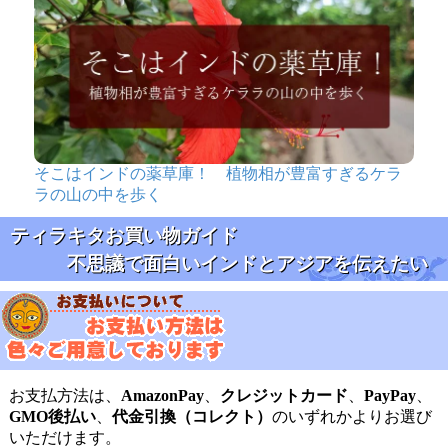
そこはインドの薬草庫！ 植物相が豊富すぎるケラ
ラの山の中を歩く
ティラキタお買い物ガイド
不思議で面白いインドとアジアを伝えたい
お支払方法は、
AmazonPay
、
クレジットカード
、
PayPay
、
GMO後払い
、
代金引換（コレクト）
のいずれかよりお選び
いただけます。