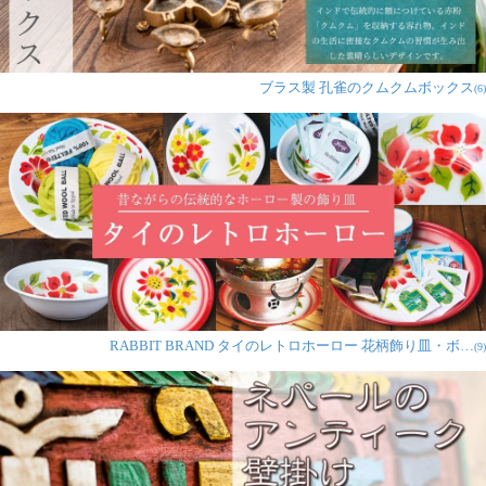
この商品はすご〜く気に入って
います。ほんとにデザインが、
かわいいのです。色もたくさん
あってすご〜〜く迷って買いました。簡単に取り替えら
ブラス製 孔雀のクムクムボックス
(6)
れるのもうれしいです。
今はドアについていますが、サイズが合えば、古いドレ
ッサーのひきだしの取っ手をこの取り替えるのもいいか
なと思っています。できるなら、家中のあちこちの取っ
手をこの取っ手に取り替えたら家の中がすご〜〜〜く可
愛くなるのにな〜と思います。
RABBIT BRAND タイのレトロホーロー 花柄飾り皿・ボ…
(9)