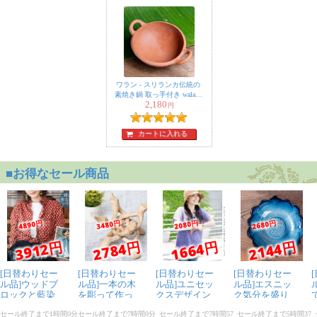
★
★
★
★
★
アジアンデザインの
取っ手 陶器のプルノ
ブ(ドアノブ)〔約
4cm〕
ワラン - スリランカ伝統の
kumo様
素焼き鍋 取っ手付き walang
2,180
テラコッタ製 直径：22.5cm
円
色も綺麗で、とても可愛かった
程度
です。このノブに決めて良かっ
カートに入れる
たです！
★
★
★
★
★
アジアンデザインの
取っ手 陶器のプルノ
ブ(ドアノブ)〔約
3.7cm〕
匿名希望
某家具屋で買ったチェストの取