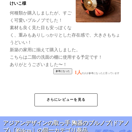
けいこ様
何種類か購入しましたが、すご
く可愛いプルノブでした！
素材も良く見た目も安っぽくな
く、重みもありしっかりとした存在感で、大きさもちょ
うどいい！
新築の家用に揃えて購入しました。
こちらは二階の洗面の棚に使用する予定です！
ありがとうございました〜！
1人
の人が参考になったと言っています
★
★
★
★
★
アジアンデザインの
さらにレビューを見る
取っ手 陶器のプルノ
ブ(ドアノブ)〔約
4cm〕
匿名希望
アジアンデザインの取っ手 陶器のプルノブ(ドアノ
すごい可愛いです。チェストの
ブ)〔約4cm〕の同一カテゴリ商品