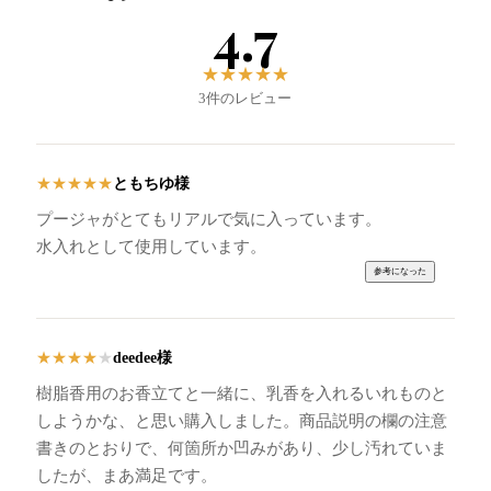
4.7
★
★
★
★
★
3件のレビュー
ともちゆ様
★
★
★
★
★
プージャがとてもリアルで気に入っています。
水入れとして使用しています。
deedee様
★
★
★
★
★
樹脂香用のお香立てと一緒に、乳香を入れるいれものと
しようかな、と思い購入しました。商品説明の欄の注意
書きのとおりで、何箇所か凹みがあり、少し汚れていま
したが、まあ満足です。