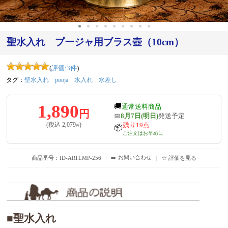
聖水入れ プージャ用ブラス壺（10cm）
(
評価:
3
件
)
タグ：
聖水入れ
pooja
水入れ
水差し
1,890
🚚
通常送料商品
円
📅
8月7日(明日)
発送予定
残り19点
(税込
2,079
)
円
📦
ご注文はお早めに
✒️ お問い合わせ
商品番号：ID-ARTLMP-256
｜
｜
☆ 評価を見る
■聖水入れ