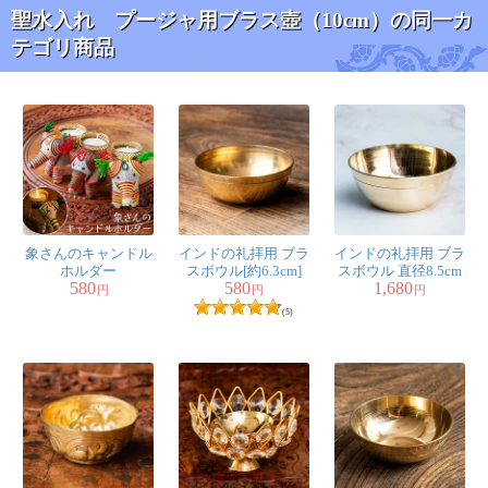
聖水入れ プージャ用ブラス壺（10cm）の同一カ
テゴリ商品
象さんのキャンドル
インドの礼拝用 ブラ
インドの礼拝用 ブラ
ホルダー
スボウル[約6.3cm]
スボウル 直径8.5cm
580
580
1,680
円
円
円
(5)