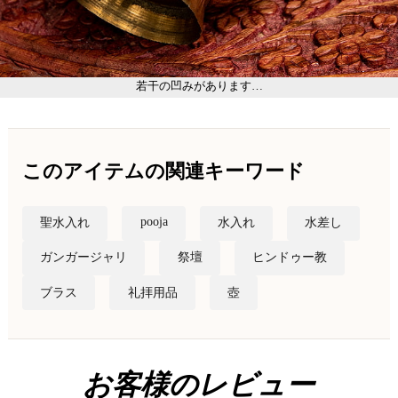
若干の凹みがあります…
このアイテムの関連キーワード
pooja
聖水入れ
水入れ
水差し
ガンガージャリ
祭壇
ヒンドゥー教
ブラス
礼拝用品
壺
お客様のレビュー