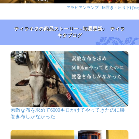
アラビアンランプ - 床置き・吊り下げ
(18)
ティラキタの商品ストーリー - 毎週更新♪ ティラ
キタブログ
素敵な布を求めて6000キロかけてやってきたのに腰
巻き布しかなかった