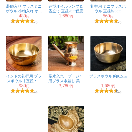
装飾入り ブラスミニ
蓮型オイルランプ＆
礼拝用 ミニブラスボ
ボウル 小物入れ オイ
香立て 直径9cm程度
ウル 直径約5cm
480
1,680
560
ルランプ 直径：4cm
円
円
円
(1)
(1)
インドの礼拝用 ブラ
聖水入れ プージャ
ブラスボウル 約9.2cm
スボウル【直径：約
用ブラス水差し 美し
980
3,780
1,680
7cm】
い彫り込み模様
円
円
円
(2)
(2)