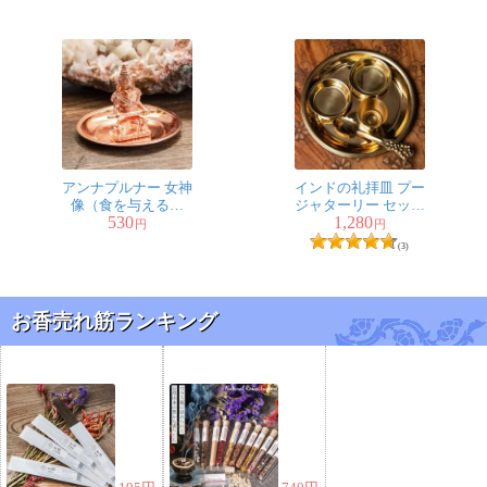
アンナプルナー 女神
インドの礼拝皿 プー
像（食を与える女
ジャターリー セット
530
1,280
神）
12cm
円
円
(3)
お香売れ筋ランキング