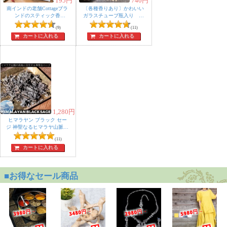
195
円
740
円
南インドの老舗Cottageブラ
〔各種香りあり〕かわいい
ンドのスティック香
ガラスチューブ瓶入り 樹
【Heritage シリーズ 】
脂香 ハーブ香 レジンイ
(9)
(11)
ンセンス 自然由来の豊か
カートに入れる
カートに入れる
な香り オラクルカードな
どのスマッジングにも
1,280
円
ヒマラヤン ブラック セー
ジ 神聖なるヒマラヤ山脈に
自生する天然のハーブ ス
(11)
マッジング 浄化
カートに入れる