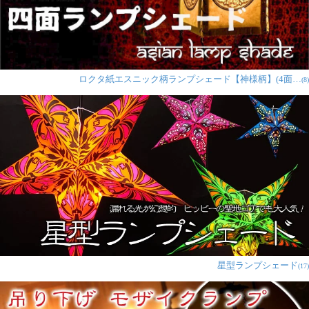
ロクタ紙エスニック柄ランプシェード【神様柄】(4面…
(8)
星型ランプシェード
(17)