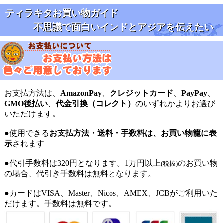
ティラキタお買い物ガイド
不思議で面白いインドとアジアを伝えたい
お支払方法は、
AmazonPay
、
クレジットカード
、
PayPay
、
GMO後払い
、
代金引換（コレクト）
のいずれかよりお選び
いただけます。
●使用できる
お支払方法・送料・手数料は、お買い物籠に表
示
されます
●代引手数料は320円となります。1万円以上
のお買い物
(税抜)
の場合、代引き手数料は無料となります。
●カードはVISA、Master、Nicos、AMEX、JCBがご利用いた
だけます。手数料は無料です。