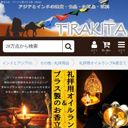
聖水入れ プージャ用ブラス壺（10cm）
ログイ
買い物か
カテゴ
ン
ご
リ
インドとアジアのお香
その他:: 礼拝用品
›
礼拝用オイルランプ&香立て
›