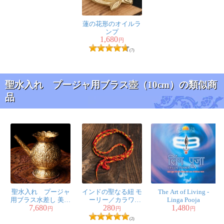
蓮の花形のオイルラ
ンプ
1,680
円
(7)
聖水入れ プージャ用ブラス壺（10cm）の類似商
品
聖水入れ プージャ
インドの聖なる紐 モ
The Art of Living -
用ブラス水差し 美し
ーリー／カラワ
Linga Pooja
7,680
280
1,480
い彫り込み模様
（Mauli、Kalawa）
円
円
円
(2)