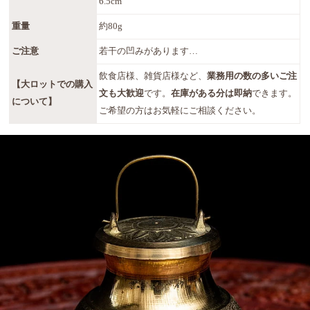
6.5cm
重量
約80g
ご注意
若干の凹みがあります…
飲食店様、雑貨店様など、
業務用の数の多いご注
【大ロットでの購入
文も大歓迎
です。
在庫がある分は即納
できます。
について】
ご希望の方はお気軽にご相談ください。