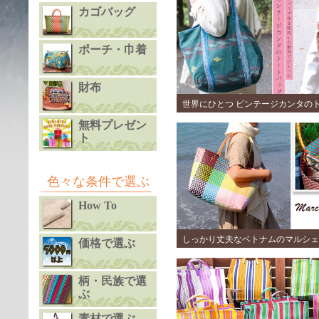
カゴバッグ
ポーチ・巾着
財布
世界にひとつ ビンテージカンタの
無料プレゼン
ト
色々な条件で選ぶ
How To
しっかり丈夫なベトナムのマルシェ
価格で選ぶ
(1)
柄・民族で選
ぶ
素材で選ぶ