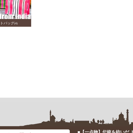
トバッグ
(4)
■【一点物】伝統を紡いだ 