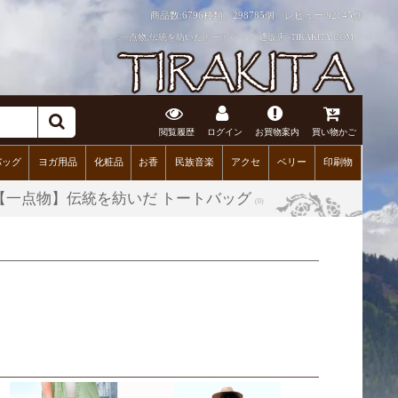
商品数:6796種類、298785個 レビュー:
82145件
,一点物,伝統を紡いだトートバッグ 通販店 -TIRAKITA.COM
閲覧履歴
ログイン
お買物案内
買い物かご
バッグ
ヨガ用品
化粧品
お香
民族音楽
アクセ
ベリー
印刷物
 【一点物】伝統を紡いだ トートバッグ
(0)