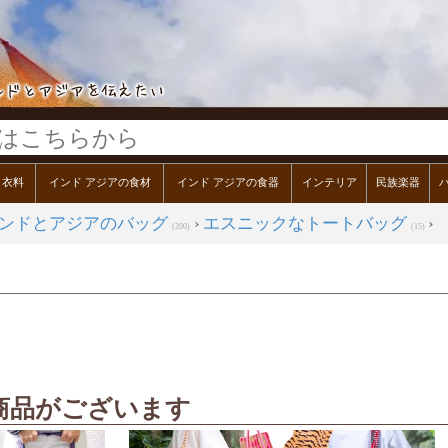
ク衣料
インド アジアの食材
インド アジアの食器
インテリア
民族楽器
ンドとアジアのバッグ
›
エスニックなトートバッグ
›
(200)
(15)
商品がございます