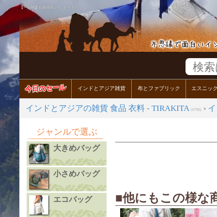
【一点物】伝統を紡いだ トートバッグ
今日のセール
インドとアジア雑貨
布とファブリック
エスニッ
インドとアジアの雑貨 食品 衣料 - TIRAKITA
›
イ
(6796)
ジャンルで選ぶ
大きめバッグ
小さめバッグ
■他にもこの様な
エコバッグ