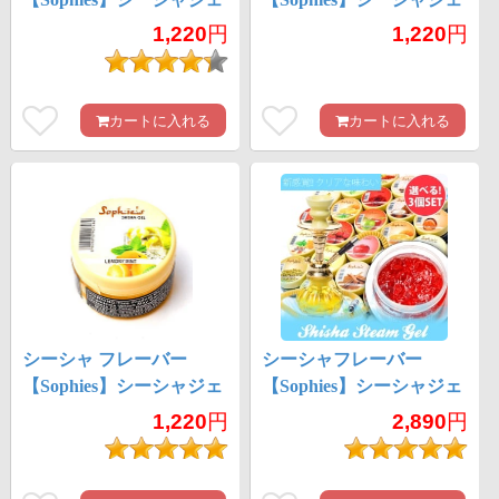
ル - DOUBLE APPLE
ル - CLASSIC CHERRY
1,220
円
1,220
円
MYSTERY
カートに入れる
カートに入れる
シーシャ フレーバー
シーシャフレーバー
【Sophies】シーシャジェ
【Sophies】シーシャジェ
ル - LEMONY MINT
ル 自由に選べるシーシ
1,220
円
2,890
円
ャフレーバー【3個セッ
ト】