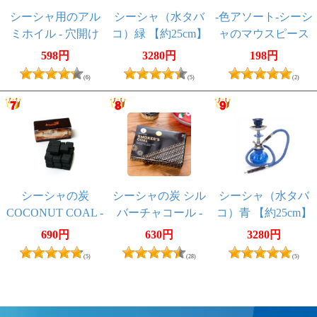
シーシャ用のアル
シーシャ（水タバ
-色アソート-シーシ
ミホイル - 穴開け
コ）緑 【約25cm】
ャのマウスピース
ピン入り
【5個セット】
598円
3280円
198円
(6)
(5)
(2)
シーシャの炭
シーシャの炭 シル
シーシャ（水タバ
COCONUT COAL -
バーチャコール -
コ）青 【約25cm】
30個入り 樹脂
30個入り 樹脂
690円
630円
3280円
香・レジン香にも
香・レジン香にも
(5)
(28)
(5)
オススメ
オススメ