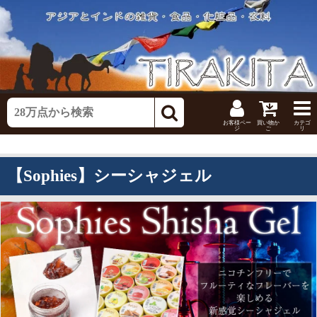
お客様ペー
買い物か
カテゴ
ジ
ご
リ
【Sophies】シーシャジェル