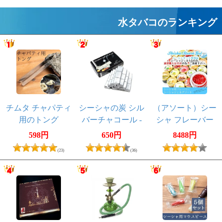
水タバコのランキング
チムタ チャパティ
シーシャの炭 シル
（アソート）シー
用のトング
バーチャコール -
シャ フレーバー
30個入り 樹脂
【Sophies】シーシ
598円
650円
8488円
香・レジン香にも
ャジェルアソート1
(23)
(36)
オススメ
点★シーシャセッ
ト品用★（通常購
入不可）