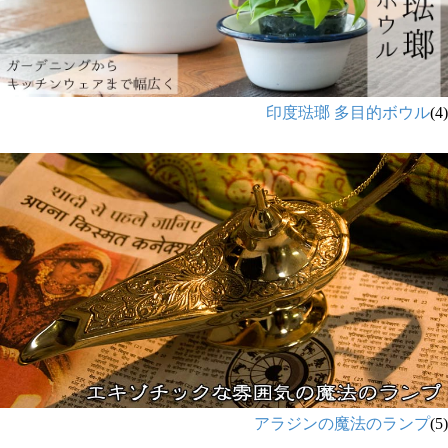
印度琺瑯 多目的ボウル
(4)
アラジンの魔法のランプ
(5)