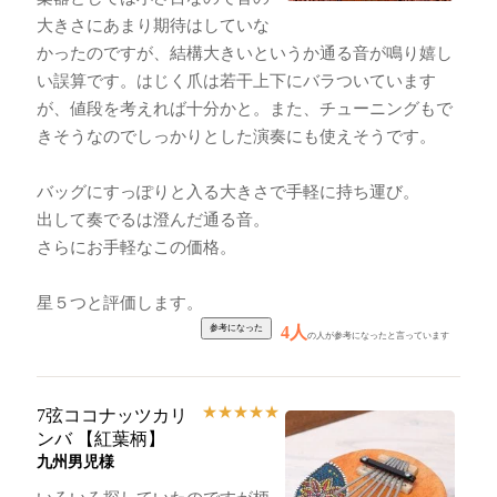
大きさにあまり期待はしていな
かったのですが、結構大きいというか通る音が鳴り嬉し
い誤算です。はじく爪は若干上下にバラついています
が、値段を考えれば十分かと。また、チューニングもで
きそうなのでしっかりとした演奏にも使えそうです。
バッグにすっぽりと入る大きさで手軽に持ち運び。
出して奏でるは澄んだ通る音。
さらにお手軽なこの価格。
星５つと評価します。
4人
の人が参考になったと言っています
★
★
★
★
★
7弦ココナッツカリ
ンバ 【紅葉柄】
九州男児様