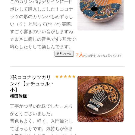
このカリンバはデザインに一目
ボレして購入しました！ココナ
ッツの形のカリンバもめずらし
い（？）と思って(*^_^*) 実際、
すごく響きのいい音がしますね
☆まさに癒しの音色です♪耳元で
鳴らしたりして楽しんでます。
2人
の人が参考になったと言っています
★
★
★
★
★
7弦ココナッツカリ
ンバ 【ナチュラル・
小】
横田敦様
丁寧かつ早い配送でした。あり
がとうございました。
音色もよく、軽く、入門編とし
てばっちりです。気持ちが休ま