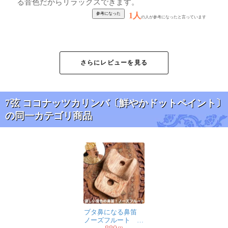
る音色だからリラックスできます。
1人
の人が参考になったと言っています
★
★
★
★
★
7弦ココナッツカリ
さらにレビューを見る
ンバ 【ナチュラル・
小】
匿名希望
7弦 ココナッツカリンバ〔鮮やかドットペイント〕
丁度良い大きさです
の同一カテゴリ商品
素人感覚だけどｺｺﾅｯﾂにおとが
反響してるような感じでした
練習していろいろ楽しめたらなと思います
1人
の人が参考になったと言っています
ブタ鼻になる鼻笛
★
★
★
★
★
7弦ココナッツカリ
ノーズフルート 優