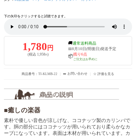
下の矢印をクリックすると試聴できます。
1,780
🚚
通常送料商品
円
📅8月10日(明後日)発送予定
残り6点
(税込
1,958
)
円
📦
ご注文はお早めに
✒️ お問い合わせ
商品番号：TI-KLMB-22
｜
｜
☆ 評価を見る
■癒しの楽器
素朴で優しい音色が涼しげな、ココナッツ製のカリンバで
す。胴の部分にはココナッツが用いられており柔らかなカ
ーブになっています。表面は木材が用いられています。カ