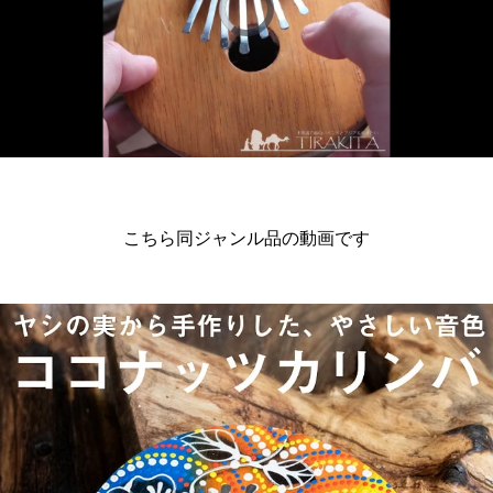
Player
is
loading.
こちら同ジャンル品の動画です