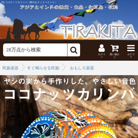
7弦 ココナッツカリンバ〔鮮やかドットペイント〕
ログイ
買い物か
カテゴ
ン
ご
リ
民族楽器
すぐ鳴らせる民族楽器特集
›
おもしろ楽器
›