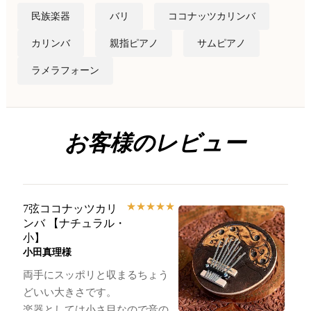
民族楽器
バリ
ココナッツカリンバ
カリンバ
親指ピアノ
サムピアノ
ラメラフォーン
お客様のレビュー
★
★
★
★
★
7弦ココナッツカリ
ンバ 【ナチュラル・
小】
小田真理様
両手にスッポリと収まるちょう
どいい大きさです。
楽器としては小さ目なので音の