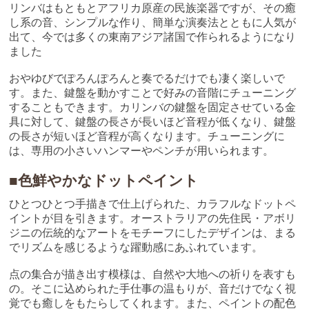
リンバはもともとアフリカ原産の民族楽器ですが、その癒
し系の音、シンプルな作り、簡単な演奏法とともに人気が
出て、今では多くの東南アジア諸国で作られるようになり
ました
おやゆびでぽろんぽろんと奏でるだけでも凄く楽しいで
す。また、鍵盤を動かすことで好みの音階にチューニング
することもできます。カリンバの鍵盤を固定させている金
具に対して、鍵盤の長さが長いほど音程が低くなり、鍵盤
の長さが短いほど音程が高くなります。チューニングに
は、専用の小さいハンマーやペンチが用いられます。
■色鮮やかなドットペイント
ひとつひとつ手描きで仕上げられた、カラフルなドットペ
イントが目を引きます。オーストラリアの先住民・アボリ
ジニの伝統的なアートをモチーフにしたデザインは、まる
でリズムを感じるような躍動感にあふれています。
点の集合が描き出す模様は、自然や大地への祈りを表すも
の。そこに込められた手仕事の温もりが、音だけでなく視
覚でも癒しをもたらしてくれます。また、ペイントの配色