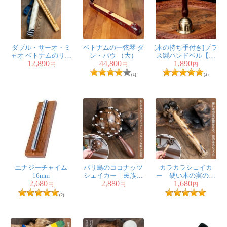
た欲しくなり、ティラキタさん
のサイトを物色しました。
色付きのと迷い、彫刻のものが素朴だったので選びまし
ダブル・サーオ・ミ
ベトナムの一弦琴 ダ
[木の持ち手付き]ブラ
た。実物を見て、正解でした。早速ドレミの音階にチュ
ャオ ベトナムのリー
ン・バウ （大）
ス製ハンドベル【約
ーニングし、毎日のように鳴らしています。音量も予想
12,890
44,800
1,890
ド付き二重フルート
13.5cm】
円
円
円
以上で、とても気に入っています。
(1)
(3)
1人
の人が参考になったと言っています
★
★
★
★
★
7弦ココナッツカリ
ンバ 【ナチュラル・
小】
りんわこう様
エナジーチャイム
バリ島のココナッツ
カラカラシェイカ
カラフルなペイントのカリンバ
16mm
シェイカー｜民族楽
ー 硬い木の実のや
2,680
2,880
1,680
器シェケレ・ナチュ
さしい音色
円
円
円
と同時にこのナチュラル仕上げ
ラルパーカッション
(2)
の方も購入しました。カラフル
な方はリディアンスケールに近
く、こっちのナチュラルはドリアンに近い調律になって