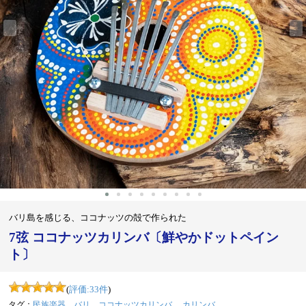
‹
›
バリ島を感じる、ココナッツの殻で作られた
7弦 ココナッツカリンバ〔鮮やかドットペイン
ト〕
(
評価:
33
件
)
タグ：
民族楽器
バリ
ココナッツカリンバ
カリンバ