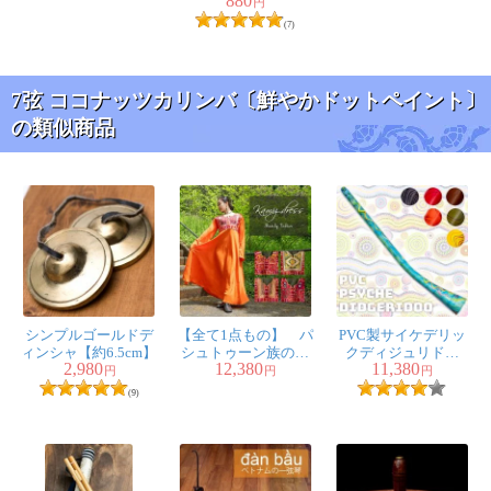
880
ンバ 【ナチュラル・
しい音色の楽しい民
円
族楽器
小】
(7)
グラえもん様
丸くて手になじむサイズで、素
7弦 ココナッツカリンバ〔鮮やかドットペイント〕
朴な削りと塗装がなんともいえ
の類似商品
ず良い味出してます。
届いた状態で音を出しても楽し
めますが、チューニングすると簡単なメロディーか弾け
るのでさらに楽しいです。
使わない時は置いておくだけでも眺めて楽しめます。
1人
の人が参考になったと言っています
シンプルゴールドデ
【全て1点もの】 パ
PVC製サイケデリッ
ィンシャ【約6.5cm】
シュトゥーン族の伝
クディジュリドゥ
★
★
★
★
★
7弦ココナッツカリ
2,980
12,380
11,380
統衣装 カミーズド
145cm
円
円
円
ンバ 【ナチュラル・
レス ロング 【オレ
(9)
小】
ンジ】
三葉虫様
カリンバは、昔自作のを持って
いたのですが、譲ってしまいま