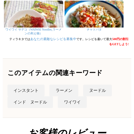
ワイワイ サデコ（WAIWAI Noodles,ラーメ
チャトパタ
ンの和え物）
あなたの素敵なレシピを募集中
ティラキタでは
です。レシピを書いて最大
500円の割引
をGETしよう!
このアイテムの関連キーワード
インスタント
ラーメン
ヌードル
インド ヌードル
ワイワイ
お客様のレビュー