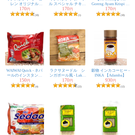
レン オリジナル
ル スペシャル チキン
Goreng Ayam Krispi イ
170
170
170
【Indo mie】
味 【Indo mie】
ンスタント焼きそば
円
円
円
アヤムクリスピー(ミ
(10)
(1)
(10)
ーゴレン味クリスピ
ーオニオン)
WAIWAI Quick - ネパ
ラクサヌードル シ
穀物 インカコーヒー -
ールのインスタント
ンガポール風 - Laksa
INKA 【Adamba】
150
170
930
ヌードル【チキンカ
Singapura Flavour
円
円
円
レー風味】
【KOKA】
(4)
(22)
(12)