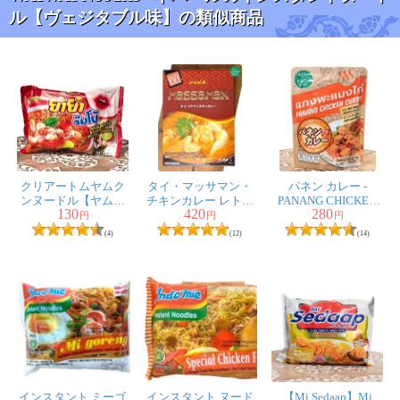
ネパール産のようです。
ル【ヴェジタブル味】の類似商品
以前、インドカレー屋のネパール人店長にインスタント
ラーメンをあげたら、「このまま食べるのか？」と尋ね
られ、茹でて食べると答えたことがあります。
このラーメンは見た目はインスタントラーメンですが、
そのままでも食べられるようです。
ネパールではそのまま食べるのが主流なのかもしれませ
んね。
袋には3通りの食べ方が書いてありました。
クリアートムヤムク
タイ・マッサマン・
パネン カレー -
ンヌードル【ヤムヤ
チキンカレー レトル
PANANG CHICKEN
そのまま食べるよりも、調理した方が美味しいと思いま
130
420
280
ム】 67g
ト 160g
CURRY【SMART
円
円
円
す。
【KITCHEN88】
EAT】
(4)
(12)
(14)
味はまあまあ、麺の食感はイマイチでした。
インスタント ミーゴ
インスタント ヌード
【Mi Sedaap】Mi