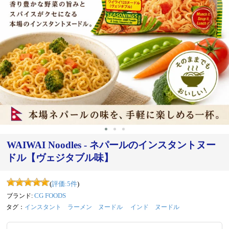
‹
›
WAIWAI Noodles - ネパールのインスタントヌー
ドル【ヴェジタブル味】
(
評価:
5
件
)
ブランド:
CG FOODS
タグ：
インスタント
ラーメン
ヌードル
インド ヌードル