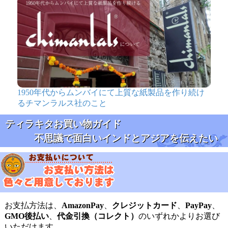
1950年代からムンバイにて上質な紙製品を作り続け
るチマンラルス社のこと
ティラキタお買い物ガイド
不思議で面白いインドとアジアを伝えたい
お支払方法は、
AmazonPay
、
クレジットカード
、
PayPay
、
GMO後払い
、
代金引換（コレクト）
のいずれかよりお選び
いただけます。