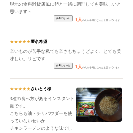
現地の食料雑貨店風に卵と一緒に調理しても美味しいと
思います～
1人
の人が参考になったと言っています
匿名希望
★
★
★
★
★
辛いものが苦手な私でも辛さもちょうどよく、とても美
味しい。リピです
1人
の人が参考になったと言っています
さいとう様
★
★
★
★
★
3種の食べ方があるインスタント
麺です。
こちらも油・チリパウダーを使
っていないせいか
チキンラーメンのような味でし