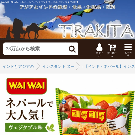
WAIWAI Noodles - ネパールのインスタントヌードル【ヴェジタブル味】
ログイ
買い物か
カテゴ
ン
ご
リ
インドとアジアの食品・食材
インスタント ヌードル
›
【インド・ネパール】インス
›