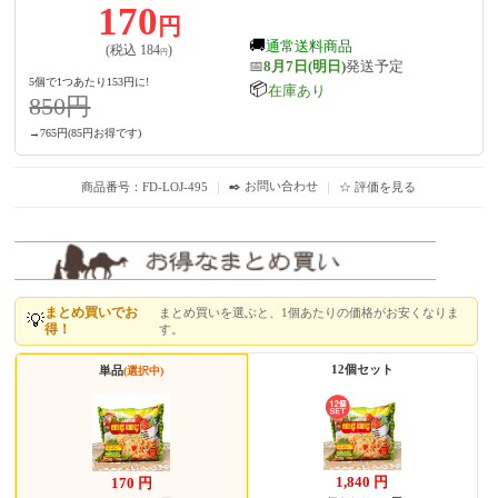
170
円
🚚
通常送料商品
(税込
184
)
円
📅
8月7日(明日)
発送予定
5個で1つあたり153円に!
📦
在庫あり
850
円
→
765
円
(85円お得です)
✒️ お問い合わせ
商品番号：FD-LOJ-495
｜
｜
☆ 評価を見る
まとめ買いでお
まとめ買いを選ぶと、1個あたりの価格がお安くなりま
💡
得！
す。
12個セット
単品
(選択中)
1,840
円
170
円