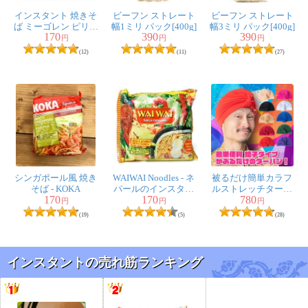
インスタント 焼きそ
ビーフン ストレート
ビーフン ストレート
ば ミーゴレン ピリ辛
幅1ミリ パック[400g]
幅3ミリ パック[400g]
170
390
390
焼きそば 【Mie
円
円
円
Sedaap】
(12)
(11)
(27)
シンガポール風 焼き
WAIWAI Noodles - ネ
被るだけ簡単カラフ
そば - KOKA
パールのインスタン
ルストレッチターバ
170
170
780
トヌードル【チキン
ン 仮装に便利！イ
円
円
円
味】
ンドやアラブなコス
(19)
(5)
(28)
プレへ
インスタントの売れ筋ランキング