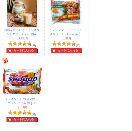
お湯を注ぐだけ！インスタ
インスタント ミーゴレン
ントマサラチャイ 国産
オリジナル 【Indo mie】
HOKKAIDO MASALA CHAI
1,600
170
円
円
たっぷり250g グラスフェッ
ド
(49)
(10)
カートに入れる
カートに入れる
インスタント 焼きそば ミ
ーゴレン ピリ辛 焼きそば
170
【Mie Sedaap】
円
(12)
カートに入れる