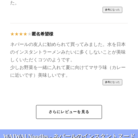
た。
匿名希望様
★
★
★
★
★
ネパールの友人に勧められて買ってみました。水を日本
のインスタントラーメンみたいに多くしないことが美味
しくいただくコツのようです。
少しお野菜を一緒に入れて夏に向けてマサラ味（カレー
に近いです）美味しいです。
yujin様
★
★
★
★
★
さらにレビューを見る
原産国はインドと書いてあって、説明文からはネパール
産のようで、どちらかわからなかったので、購入してみ
ました。
WAIWAI Noodles - ネパールのインスタントヌード