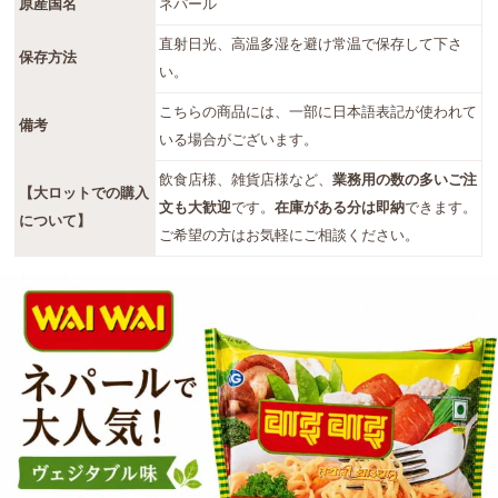
原産国名
ネパール
直射日光、高温多湿を避け常温で保存して下さ
保存方法
い。
こちらの商品には、一部に日本語表記が使われて
備考
いる場合がございます。
飲食店様、雑貨店様など、
業務用の数の多いご注
【大ロットでの購入
文も大歓迎
です。
在庫がある分は即納
できます。
について】
ご希望の方はお気軽にご相談ください。