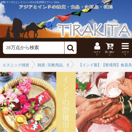
銅製 ナーガとヒンドゥシンボルの礼拝用スプーン 13cm
ログイ
買い物か
カテゴ
ン
ご
リ
エスニック雑貨
雑貨::宗教用品、生活用品
›
【インド製】【祭壇用】食器具
›