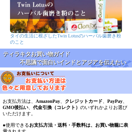
タイの生活に根ざしたTwin Lotusのハーバル歯磨き粉
のこと
ティラキタお買い物ガイド
不思議で面白いインドとアジアを伝えたい
お支払方法は、
AmazonPay
、
クレジットカード
、
PayPay
、
GMO後払い
、
代金引換（コレクト）
のいずれかよりお選び
いただけます。
●使用できる
お支払方法・送料・手数料は、お買い物籠に表
示
されます