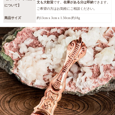
文も大歓迎
です。
在庫がある分は即納
できます。
について】
ご希望の方はお気軽にご相談ください。
商品サイズ
約13cm x 3cm x 1.50cm 約18g