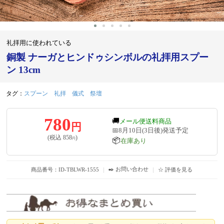
礼拝用に使われている
銅製 ナーガとヒンドゥシンボルの礼拝用スプー
ン 13cm
タグ：
スプーン
礼拝
儀式
祭壇
780
🚚
メール便送料商品
円
📅8月10日(3日後)発送予定
(税込
858
)
円
📦
在庫あり
✒️ お問い合わせ
商品番号：ID-TBLWR-1555
｜
｜
☆ 評価を見る