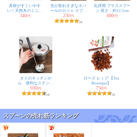
具材がすくいやす
先が割れすぎなネパ
礼拝用 ブラススプー
い！天然木のミニ先
ールのカジャ スプー
ン 長さ：約12.5cm
340
230
680
割れスプーン
ン 18cmパーティ料理
円
円
円
などに フォーク兼用
(4)
タイのキッチンか
ローズ ヒップ 【Tea
ら 便利なステンレ
Boutique】
930
750
ス製の横口レードル
円
円
スープや汁物に便
(2)
(3)
利！
スプーンの売れ筋ランキング