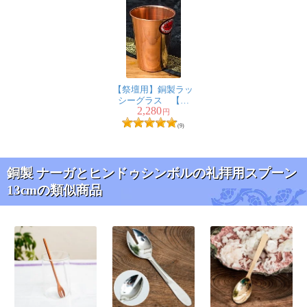
【祭壇用】銅製ラッ
シーグラス 【高
2,280
さ：約12cm】
円
(9)
銅製 ナーガとヒンドゥシンボルの礼拝用スプーン
13cmの類似商品