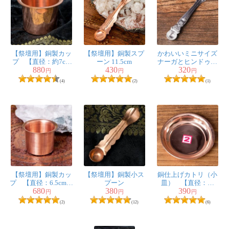
【祭壇用】銅製カッ
【祭壇用】銅製スプ
かわいいミニサイズ
プ 【直径：約7cm
ーン 11.5cm
ナーガとヒンドゥシ
880
430
320
高さ：約5cm】
ンボルの礼拝用スプ
円
円
円
ーン 13cm
(4)
(2)
(1)
【祭壇用】銅製カッ
【祭壇用】銅製小ス
銅仕上げカトリ（小
プ 【直径：6.5cm
プーン
皿） 【直径：約
680
380
390
高さ：約5cm】
6.7cm】
円
円
円
(2)
(12)
(6)