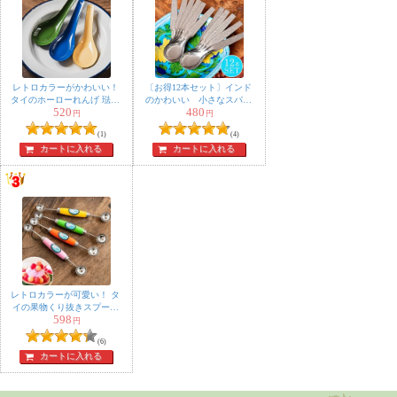
レトロカラーがかわいい！
〔お得12本セット〕インド
タイのホーローれんげ 琺瑯
のかわいい 小さなスパイ
520
480
Rabbit ブランド スプーン
ススプーン 約10.8cm ミニ
円
円
デザートスプーン
(1)
(4)
カートに入れる
カートに入れる
レトロカラーが可愛い！ タ
イの果物くり抜きスプーン
598
フルーツボーラー
円
(6)
カートに入れる