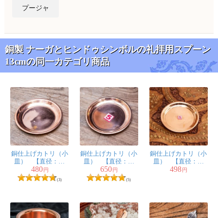
プージャ
銅製 ナーガとヒンドゥシンボルの礼拝用スプーン
13cmの同一カテゴリ商品
銅仕上げカトリ（小
銅仕上げカトリ（小
銅仕上げカトリ（小
皿） 【直径：約
皿） 【直径：約
皿） 【直径：約
480
650
498
9.5cm】
10.5cm】
10.5cm】
円
円
円
(3)
(5)