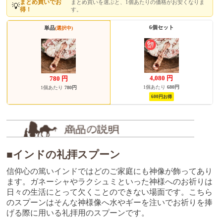
まとめ買いでお
まとめ買いを選ぶと、1個あたりの価格がお安くなりま
💡
得！
す。
6個セット
単品
(選択中)
4,080
円
780
円
1個あたり
680円
1個あたり
780円
600円お得
■インドの礼拝スプーン
信仰心の篤いインドではどのご家庭にも神像が飾ってあり
ます。ガネーシャやラクシュミといった神様へのお祈りは
日々の生活にとって欠くことのできない場面です。こちら
のスプーンはそんな神様像へ水やギーを注いでお祈りを捧
げる際に用いる礼拝用のスプーンです。