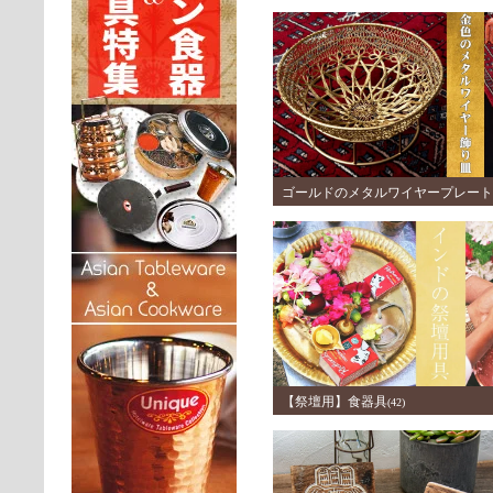
度のウッドトレー
(5)
ゴールドのメタルワイヤープレート
【祭壇用】食器具
(42)