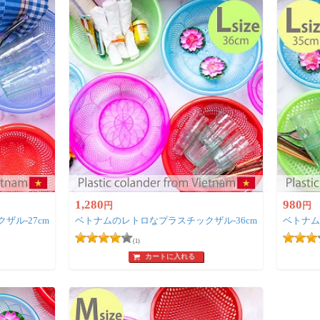
1,280
980
円
円
ル-27cm
ベトナムのレトロなプラスチックザル-36cm
ベトナム
(1)
カートに入れる