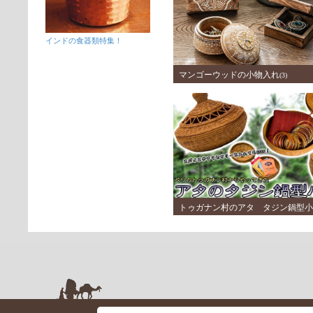
インドの食器類特集！
マンゴーウッドの小物入れ
(3)
トゥガナン村のアタ タジン鍋型小