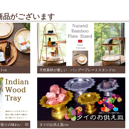
商品がございます
ト
天然素材が優しい バンブープレートスタンド
(4)
(2)
手彫りの味わい 印
タイのお供え皿
(14)