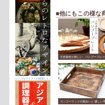
■他にもこの様な
天然素材が嬉しい バンブープレー
レトロなテイストの雑貨たち！
マンゴーウッドの風合いと 優しい