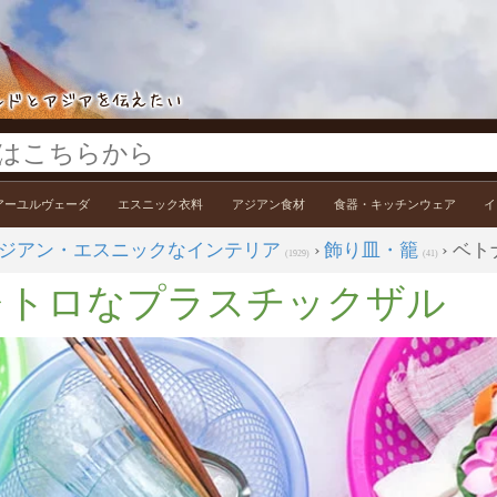
アーユルヴェーダ
エスニック衣料
アジアン食材
食器・キッチンウェア
イ
ジアン・エスニックなインテリア
›
飾り皿・籠
› ベ
(1929)
(41)
レトロなプラスチックザル