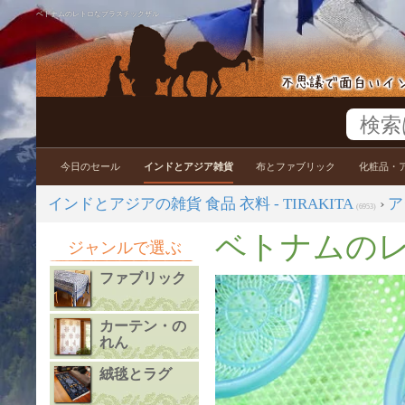
ベトナムのレトロなプラスチックザル
今日のセール
インドとアジア雑貨
布とファブリック
化粧品・
インドとアジアの雑貨 食品 衣料 - TIRAKITA
›
ア
(6953)
ベトナムの
ジャンルで選ぶ
ファブリック
カーテン・の
れん
絨毯とラグ