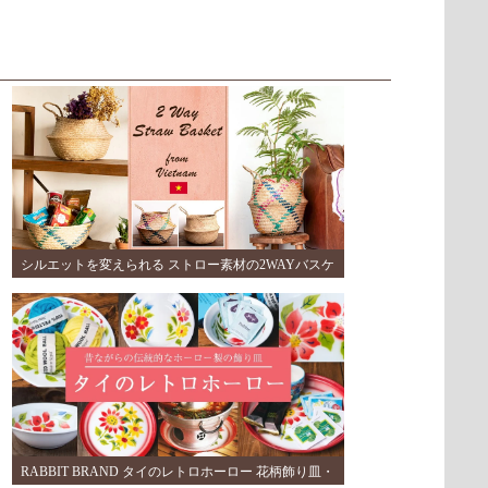
シルエットを変えられる ストロー素材の2WAYバスケ
ット
(1)
RABBIT BRAND タイのレトロホーロー 花柄飾り皿・