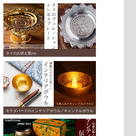
ボウル
(9)
タイのお供え皿
(14)
モラダバードのインテリアボウル／キャンドルボウル
(3)