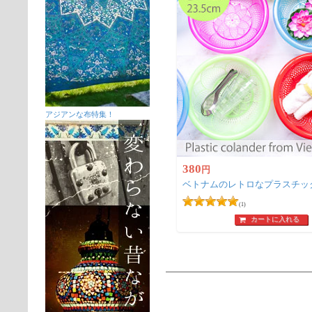
アジアンな布特集！
380
円
ベトナムのレトロなプラスチックザ
(1)
カートに入れる