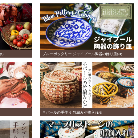
ブルーポッタリー ジャイプール陶器の飾り皿
(1)
(24)
ネパールの手作り 竹編み小物入れ
(6)