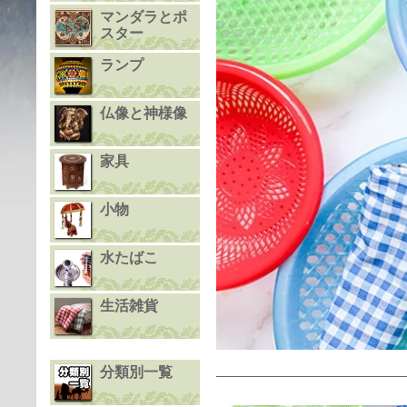
マンダラとポ
スター
ランプ
仏像と神様像
家具
小物
水たばこ
生活雑貨
分類別一覧