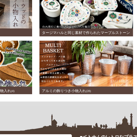
タージマハルと同じ素材で作られたマーブルストーン
の小物入れ
(2)
物入れ
アルミの飾りつき小物入れ
(4)
(28)