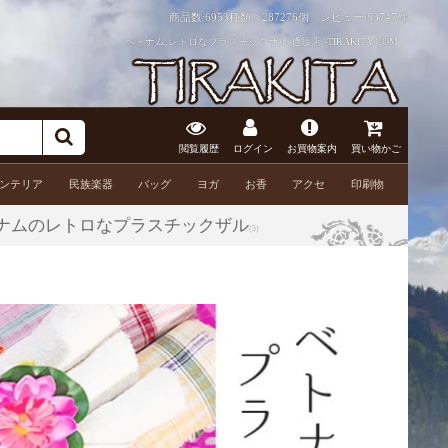
商品数:6953種類、287276個 レビュー:
83747件
ベトナム,レトロなプラスチックザル 通販店 -TIRAKITA.COM
閲覧履歴
ログイン
お買物案内
買い物かご
ンテリア
民族楽器
バッグ
ヨガ
お香
アクセ
印刷物
トナムのレトロなプラスチックザル
(5)