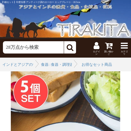
【5個セット】印度琺瑯 アンティーク調のホーロー エッグプレート - 18.5cm
ログイ
買い物か
カテゴ
ン
ご
リ
インドとアジアの食品・食材
食器::食器・調理器具特集
›
お得なセット商品
›