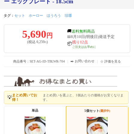
ー エッグプレート - 18.5cm
タグ：
セット
ホーロー
ほうろう
琺瑯
5,690
🚚
送料無料商品
円
📅8月10日(明後日)発送予定
残り12点
(税込
6,259
)
円
📦
ご注文はお早めに
✒️ お問い合わせ
商品番号：SET-AG-ID-TBLWR-704
｜
｜
☆ 評価を見る
まとめ買いでお
まとめ買いを選ぶと、1個あたりの価格がお安くなりま
💡
得！
す。
単品
5個セット
(選択中)