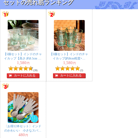
セットの売れ筋ランキング
【5個セット】インドのチャ
【5個セット】インドのチャ
イカップ【高さ:約8.5cm 直
イカップ[約8cm程度×直
1,580
1,580
径:約6cm 容量：約110ml】
径：約5.8cm]
円
円
(20)
(2)
カートに入れる
カートに入れる
〔お得12本セット〕インド
のかわいい 小さなスパイ
480
ススプーン 約10.8cm ミニ
円