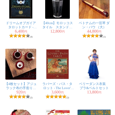
ドリームオブガイア
【40cm】モロッコス
ベトナムの一弦琴 ダ
タロットカード -
タイル スタンド型
ン・バウ （大）
6,400
12,800
44,800
Dreams Of Gaia Tarot
LEDキャンドルラン
円
円
円
タン【ロウソク風
(4)
(1)
LEDキャンドル付
き】
【4枚セット】アジュ
ラバーズ・パス・タ
ベリーダンス衣装
ラック布の手造りコ
ロット - The Lover's
ブラ&ベルトセット
920
3,600
13,800
ースター リバーシ
Path Tarot
円
円
円
ブル サークル
(2)
(2)