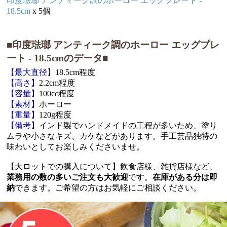
印度琺瑯 アンティーク調のホーロー エッグプレート -
18.5cm
x 5個
■印度琺瑯 アンティーク調のホーロー エッグプレ
ート - 18.5cmのデータ■
【最大直径】
18.5cm程度
【高さ】
2.2cm程度
【容量】
100cc程度
【素材】
ホーロー
【重量】
120g程度
【備考】
インド製でハンドメイドの工程が多いため、塗り
ムラや小さなキズ、カケなどがあります。手工芸品独特の
味わいとしてお楽しみくださいませ。
【大ロットでの購入について】飲食店様、雑貨店様など、
業務用の数の多いご注文も大歓迎
です。
在庫がある分は即
納
できます。ご希望の方はお気軽にご相談ください。