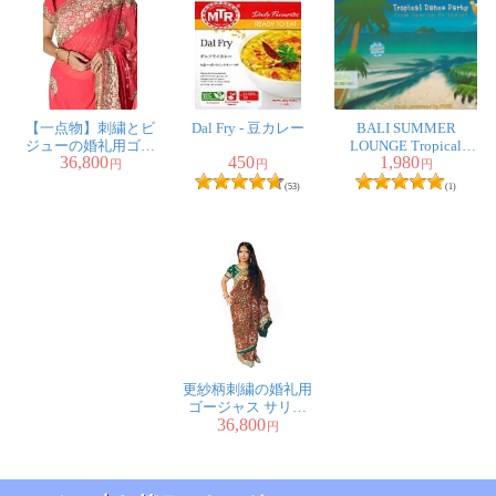
【一点物】刺繍とビ
Dal Fry - 豆カレー
BALI SUMMER
ジューの婚礼用ゴー
LOUNGE Tropical
36,800
450
1,980
ジャス ジョーゼット
Dance Party
円
円
円
サリー【チョリ付
(53)
(1)
き】 - ピンク
更紗柄刺繍の婚礼用
ゴージャス サリー
36,800
【チョリ付き】
円