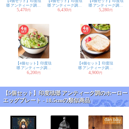
【4個セット】印度琺
【4個セット】印度琺
【4個セット】印度琺
瑯 アンティーク調の
瑯 アンティーク調の
瑯 アンティーク調の
5,470
6,430
5,280
ホーロー スーププレ
ホーロー パスタプレ
ホーロー サラダボウ
円
円
円
ート - 22cm
ート - 24cm
ル - 18.5cm
【4個セット】印度琺
【4個セット】印度琺
瑯 アンティーク調の
瑯 アンティーク調の
6,200
4,900
ホーロー 大人数用サ
ホーロー トーストプ
円
円
ラダボウル - 23.5cm
レート - 20cm
【5個セット】印度琺瑯 アンティーク調のホーロー
エッグプレート - 18.5cmの類似商品