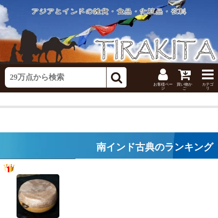
お客様ペー
買い物か
カテゴ
ジ
ご
リ
南インド古典のランキング