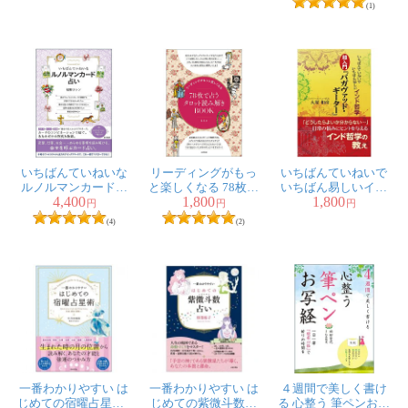
telling to start with 78
first Oracle card
understand first Indian
(1)
original cards
READING
astrology
いちばんていねいな
リーディングがもっ
いちばんていねいで
ルノルマンカード占
と楽しくなる 78枚で
いちばん易しいイン
4,400
1,800
1,800
い - The most polite
占うタロット読み解
ド哲学 超入門 バ
円
円
円
Renorman card fortune-
きBOOK - Tarot
ガヴァッドギーター -
(4)
(2)
telling
reading BOOK fortune-
The most polite and
telling with 78 sheets
easiest Indian
that makes re
philosophy, super
introduc
一番わかりやすい は
一番わかりやすい は
４週間で美しく書け
じめての宿曜占星術 -
じめての紫微斗数占
る 心整う 筆ペンお写