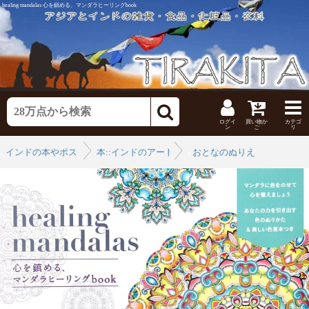
healing mandalas 心を鎮める、マンダラヒーリングbook
ログイ
買い物か
カテゴ
ン
ご
リ
インドの本やポスター
本::インドのアート書・写真集
›
おとなのぬりえ
›