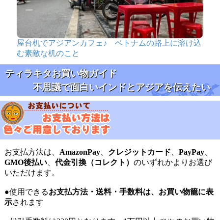
屋台机でアジアンカフェ♪ ベトナムの路上に溶け込
む素敵な机のこと
ティラキタお買い物ガイド
不思議で面白いインドとアジアを伝えたい
お支払方法は、
AmazonPay
、
クレジットカード
、
PayPay
、
GMO後払い
、
代金引換（コレクト）
のいずれかよりお選び
いただけます。
●使用できる
お支払方法・送料・手数料は、お買い物籠に表
示
されます