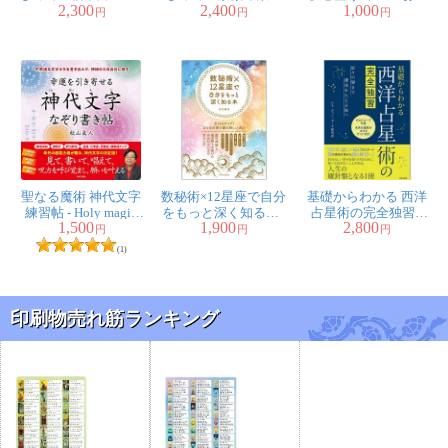
2,300
2,400
1,000
The easiest to
い - The easiest to
経 ‐ You can write
円
円
円
understand for
understand for
beautifully in 4 weeks
beginners
beginners: Shiwei Dou
with a calming brush
number fortune-telling
pen copying sutra
聖なる魔術 神代文字
数秘術×12星座で自分
基礎からわかる 西洋
練習帖 ‐ Holy magic
をもっと深く知る本 ‐
占星術の完全独習 ‐
1,500
1,900
2,800
divine writing practice
A book to learn more
Complete self-study of
円
円
円
book
about yourself through
Western astrology from
(1)
numerology x 12
the basics
constellations
印刷物売れ筋ランキング