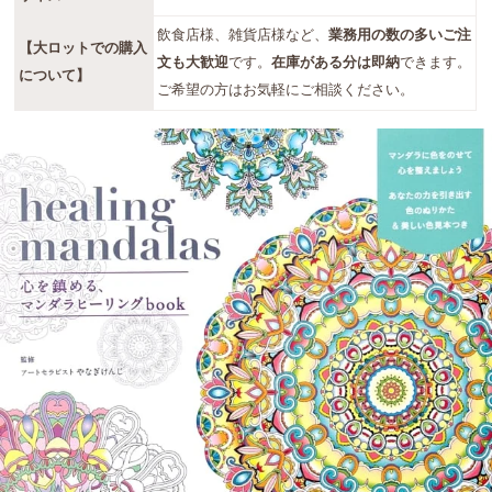
飲食店様、雑貨店様など、
業務用の数の多いご注
【大ロットでの購入
文も大歓迎
です。
在庫がある分は即納
できます。
について】
ご希望の方はお気軽にご相談ください。