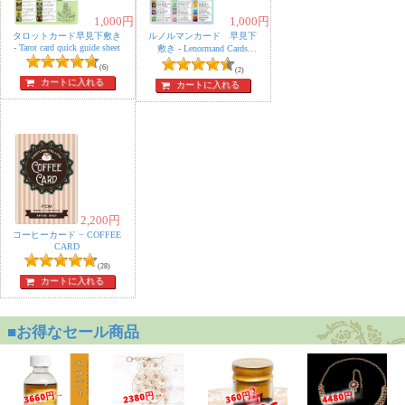
1,000
円
1,000
円
タロットカード早見下敷き
ルノルマンカード 早見下
‐ Tarot card quick guide sheet
敷き - Lenormand Cards
Quick Reference Sheet
(6)
(2)
カートに入れる
カートに入れる
2,200
円
コーヒーカード − COFFEE
CARD
(28)
カートに入れる