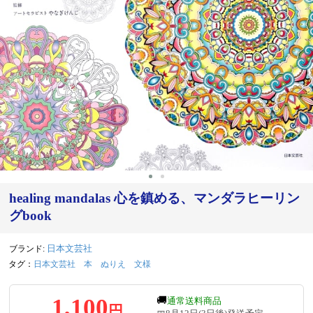
‹
›
healing mandalas 心を鎮める、マンダラヒーリン
グbook
ブランド:
日本文芸社
タグ：
日本文芸社
本
ぬりえ
文様
1,100
🚚
通常送料商品
円