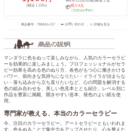
📅8月12日(3日後)発送予定
残り4点
(税込
1,210
)
円
📦
ご注文はお早めに
✒️ お問い合わせ
商品番号：TRMAG-557
｜
｜
☆ 評価を見る
マンダラに色をぬって楽しみながら、人気のカラーセラピ
ーを効果的に楽しみましょう。プロフェッショナルがセラ
ピー効果を高める色のぬり方、各色がもつ心に働きかける
パワー、前向きな気持ちになりたい・イライラが治まらな
い・落ち込みから立ち直りたいなど、心の問題を解消する
色の組み合わせを、美しい色見本ととも紹介。レベル別に
作品を豊富に掲載、開きやすい造本、発色のよい紙を使
用。
専門家が教える、本当のカラーセラピー
今、注目のカラーセラピー。アートセラピーともいわれま
す。色をぬることで集中力をアップさせたり、心を整えた