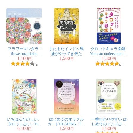
フラワーマンダラ -
またまたインドへ馬
タロットキャラ図鑑 -
flower mandalas
鹿がやってき来た
You can understand the
1,100
1,500
1,300
Coloring mandala of
meaning of the card in
円
円
円
flowers to prepare your
an instant! Tarot
(1)
(2)
heart
character picture book
いちばんたのしい、
はじめてのオラクル
一番わかりやすい は
タロット占い - The
カードREADING - The
じめてのインド占星
6,100
1,500
1,900
most fun tarot fortune-
easiest to understand
術 - The easiest to
円
円
円