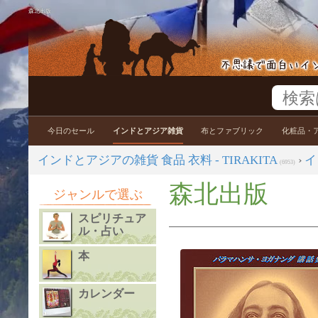
森北出版
今日のセール
インドとアジア雑貨
布とファブリック
化粧品・
インドとアジアの雑貨 食品 衣料 - TIRAKITA
›
イ
(6953)
森北出版
ジャンルで選ぶ
スピリチュア
ル・占い
本
カレンダー