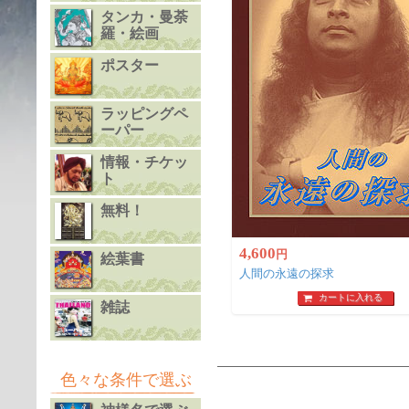
タンカ・曼荼
羅・絵画
ポスター
ラッピングペ
ーパー
情報・チケッ
ト
無料！
4,600
円
絵葉書
人間の永遠の探求
カートに入れる
雑誌
色々な条件で選ぶ