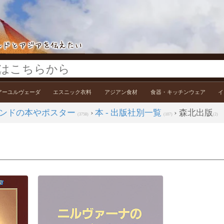
アーユルヴェーダ
エスニック衣料
アジアン食材
食器・キッチンウェア
イ
ンドの本やポスター
›
本 - 出版社別一覧
› 森北出版
(3758)
(107)
(2)