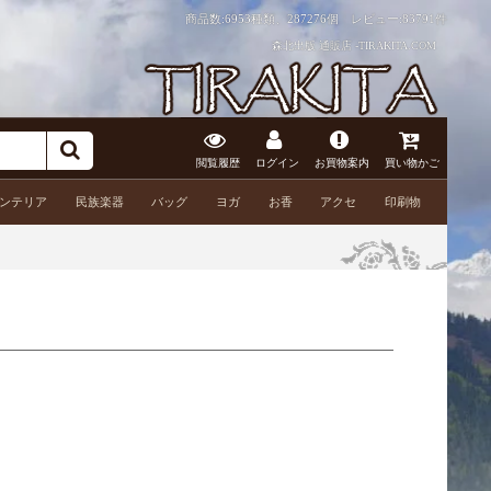
商品数:6953種類、287276個 レビュー:
83791件
森北出版 通販店 -TIRAKITA.COM
閲覧履歴
ログイン
お買物案内
買い物かご
ンテリア
民族楽器
バッグ
ヨガ
お香
アクセ
印刷物