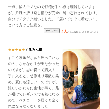
一点、輸入モノなので裁縫が甘い点は理解しています
が、片腕の折り返し部分が完全に縫い忘れされており、
自分でチクチク縫いました。「届いてすぐに着たい！」
という方はご注意を。
5人
の人が参考になったと言っています
くるみん様
★
★
★
★
★
すごく素敵だなぁと思ってたも
のの、なかなか手が出なかった
のですが、思い切って購入！
手に入ると、想像通り素敵な染
め、夏にも涼しい！のですが、
涼しいかわりに生地が薄く、足
が透けてレギンスでも気になる
ので、ペチコートを履くと全く
気にならなくなりました！