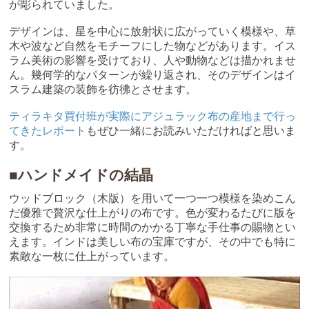
が彫られていました。
デザインは、星を中心に放射状に広がっていく模様や、草
木や波など自然をモチーフにした物などがあります。イス
ラム美術の影響を受けており、人や動物などは描かれませ
ん。幾何学的なパターンが繰り返され、そのデザインはイ
スラム建築の装飾を彷彿とさせます。
ティラキタ買付班が実際にアジュラック布の産地まで行っ
てきたレポート
もぜひ一緒にお読みいただければと思いま
す。
■ハンドメイドの結晶
ウッドブロック（木版）を用いて一つ一つ模様を染めこん
だ優雅で贅沢な仕上がりの布です。色が変わるたびに版を
交換するため非常に時間のかかる丁寧な手仕事の賜物とい
えます。インドは美しい布の宝庫ですが、その中でも特に
素敵な一枚に仕上がっています。