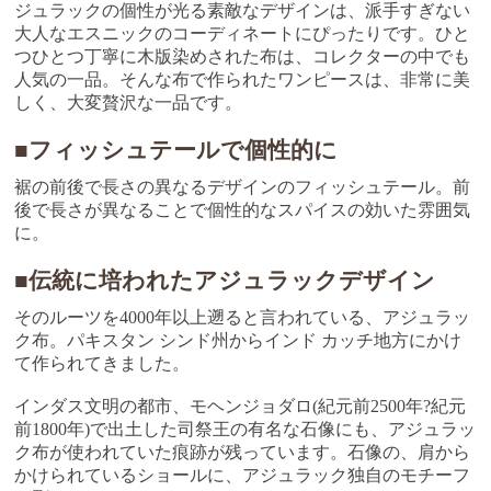
ジュラックの個性が光る素敵なデザインは、派手すぎない
大人なエスニックのコーディネートにぴったりです。ひと
つひとつ丁寧に木版染めされた布は、コレクターの中でも
人気の一品。そんな布で作られたワンピースは、非常に美
しく、大変贅沢な一品です。
■フィッシュテールで個性的に
裾の前後で長さの異なるデザインのフィッシュテール。前
後で長さが異なることで個性的なスパイスの効いた雰囲気
に。
■伝統に培われたアジュラックデザイン
そのルーツを4000年以上遡ると言われている、アジュラッ
ク布。パキスタン シンド州からインド カッチ地方にかけ
て作られてきました。
インダス文明の都市、モヘンジョダロ(紀元前2500年?紀元
前1800年)で出土した司祭王の有名な石像にも、アジュラッ
ク布が使われていた痕跡が残っています。石像の、肩から
かけられているショールに、アジュラック独自のモチーフ