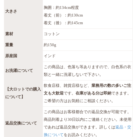
胸囲：約134cm程度
大きさ
着丈（前）：約130cm
着丈（後）：約145cm
素材
コットン
重量
約150g
原産国
インド
この商品は、色落ち等ありますので、白色系の衣
お洗濯について
類と一緒に洗濯しないで下さい。
飲食店様、雑貨店様など、
業務用の数の多いご注
【大ロットでの購入
文も大歓迎
です。
在庫がある分は即納
できます。
について】
ご希望の方はお気軽にご相談ください。
この商品はお客様都合での返品交換が可能です。
商品到着より30日以内にご連絡ください。未使用
返品交換について
であれば返品交換ができます。詳しくは
返品・交
換について
をお読みください。