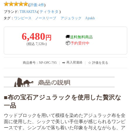
(
評価:
4
件
)
ブランド:
TIRAKITA
(
ティラキタ
)
タグ：
ワンピース
ノースリーブ
アジュラック
Ajrakh
6,480
円
🚚
送料無料商品
📦
予約受付中
(税込
7,128
)
円
✒️ 再入荷連絡
商品番号：NP-OPC-795
｜
｜
☆ 評価を見る
■布の宝石アジュラックを使用した贅沢な
一品
ウッドブロックを用いて模様を染めたアジュラック布を全
面に使用した、シックで美しい手仕事が感じられるワンピ
ースです。シンプルで落ち着いた印象を与えながらも、ア