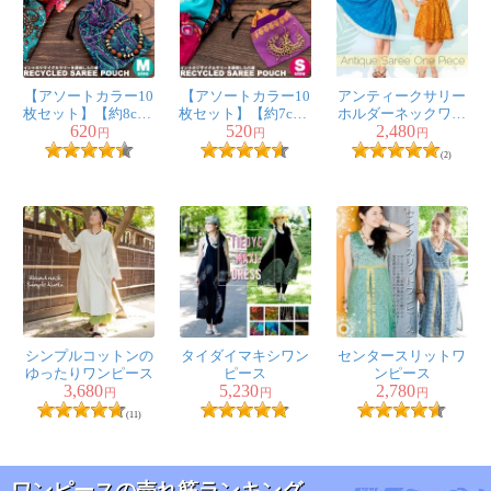
【アソートカラー10
【アソートカラー10
アンティークサリー
枚セット】【約8cm×
枚セット】【約7cm×
ホルダーネックワン
620
520
2,480
約12cm】リサイクル
約8cm】 リサイクル
ピース
円
円
円
サリーのミニ巾着M
サリーのミニ巾着Sサ
(2)
サイズ
イズ
シンプルコットンの
タイダイマキシワン
センタースリットワ
ゆったりワンピース
ピース
ンピース
3,680
5,230
2,780
円
円
円
(11)
ワンピースの売れ筋ランキング