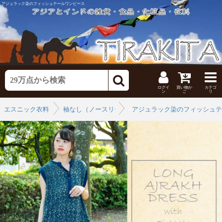
アジュラック染のフィッシュテールワンピース
ログイ
買い物か
カテゴ
ン
ご
リ
エスニック衣料
袖なし（ノースリーブ）
›
アジュラック染のフィッシュテ
›