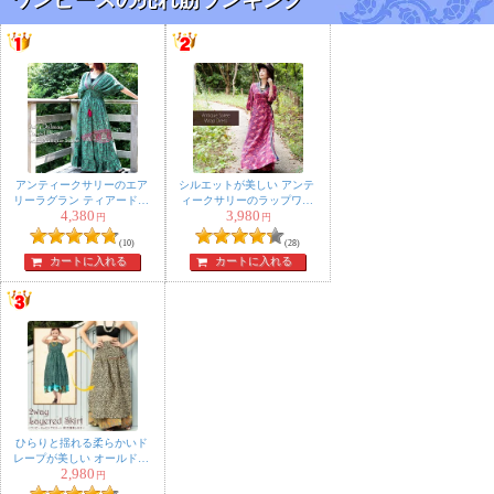
アンティークサリーのエア
シルエットが美しい アンテ
リーラグラン ティアードド
ィークサリーのラップワン
4,380
3,980
レス
ピース
円
円
(10)
(28)
カートに入れる
カートに入れる
ひらりと揺れる柔らかいド
レープが美しい オールドサ
2,980
リーの2WAYスカート
円