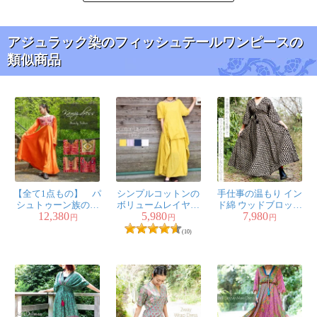
アジュラック染のフィッシュテールワンピースの
類似商品
【全て1点もの】 パ
シンプルコットンの
手仕事の温もり イン
シュトゥーン族の伝
ボリュームレイヤー
ド綿 ウッドブロック
12,380
5,980
7,980
統衣装 カミーズド
ドワンピース
プリント フレアワン
円
円
円
レス ロング 【オレ
ピース ロング丈
(10)
ンジ】