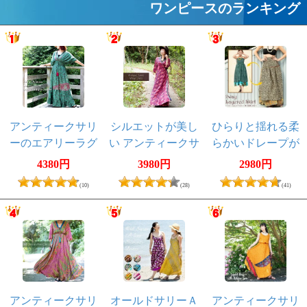
ワンピースのランキング
アンティークサリ
シルエットが美し
ひらりと揺れる柔
ーのエアリーラグ
い アンティークサ
らかいドレープが
ラン ティアードド
リーのラップワン
美しい オールドサ
4380円
3980円
2980円
レス
ピース
リーの2WAYスカー
(10)
(28)
(41)
ト
アンティークサリ
オールドサリーＡ
アンティークサリ