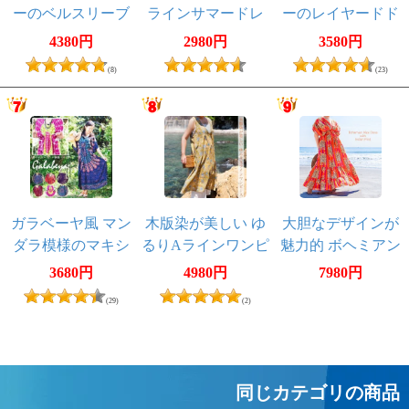
ーのベルスリーブ
ラインサマードレ
ーのレイヤードド
マキシワンピース
ス
レス
4380円
2980円
3580円
(8)
(23)
ガラベーヤ風 マン
木版染が美しい ゆ
大胆なデザインが
ダラ模様のマキシ
るりAラインワンピ
魅力的 ボヘミアン
ワンピース
ース
マキシドレス フレ
3680円
4980円
7980円
アワンピース ロン
(29)
(2)
グ丈
同じカテゴリの商品