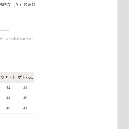
格的な（？）お遊戯
準サイズとの比較は参考値で
ウエスト
ボトム丈
42
38
44
40
48
41