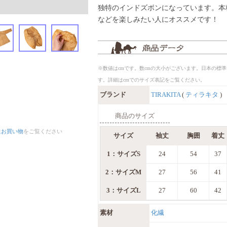
独特のインドズボンになっています。本
などを楽しみたい人にオススメです！
※数値はcmです。数cmの大小がございます。日本の標
す。詳細はcmでのサイズ表記をご覧ください。
ブランド
TIRAKITA
(
ティラキタ
)
商品のサイズ
にお買い物
をご覧ください
サイズ
袖丈
胸囲
着丈
1：サイズS
24
54
37
2：サイズM
27
56
41
3：サイズL
27
60
42
素材
化繊