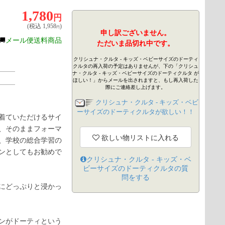
1,780
円
(税込
1,958
)
円
申し訳ございません。
🚚
メール便送料商品
ただいま品切れ中です。
クリシュナ・クルタ - キッズ・ベビーサイズのドーティ
クルタの再入荷の予定はありませんが、下の「クリシュ
ナ・クルタ - キッズ・ベビーサイズのドーティクルタ が
ほしい！」からメールを出されますと、もし再入荷した
際にご連絡差し上げます。
クリシュナ・クルタ - キッズ・ベビ
ーサイズのドーティクルタが欲しい！！
着ていただけるサイ
、そのままフォーマ
欲しい物リストに入れる
、学校の総合学習の
ンとしてもお勧めで
クリシュナ・クルタ - キッズ・ベ
ビーサイズのドーティクルタ
の質
問をする
にどっぷりと浸かっ
ンがドーティという