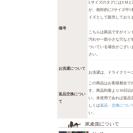
LサイズのタグにはS.M
が、相対的に3サイズ中1
イズとして販売しており
備考
こちらは新品ですがイン
汚れや一部小さな穴など
ついている場合がござい
さい。
お洗濯について
お洗濯は、ドライクリー
この商品はお客様都合で
す。商品到着より30日以
返品交換につい
い。未使用であれば返品
て
しくは
返品・交換につい
い。