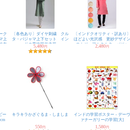
ーク
〔各色あり〕ダイヤ刺繍 クル
〔インドクオリティ・訳あり
マ上
タ・パジャマ上下セット イン
ほどよい光沢感 更紗デザイ
族衣
ドの男性民族衣装
のカジュアルクルタ・パジャ
5,480
2,480
円
円
マ ※上着のみパンツ付属な
ビー
キラキラかざぐるま - しましま
インドの学習ポスター - デー
cm
ァナーガリーの学習[大]
550
1,580
円
円