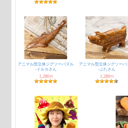
※上着のみパンツ付属なし
アニマル型立体ジグソーパズル
アニマル型立体ジグソーパ
-イルカさん
-ぶたさん
1,280
1,280
円
円