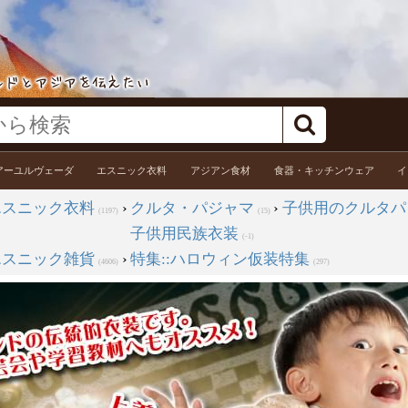
アーユルヴェーダ
エスニック衣料
アジアン食材
食器・キッチンウェア
イ
エスニック衣料
›
クルタ・パジャマ
›
子供用のクルタパ
(1197)
(15)
子供用民族衣装
(-1)
エスニック雑貨
›
特集::ハロウィン仮装特集
(4606)
(297)