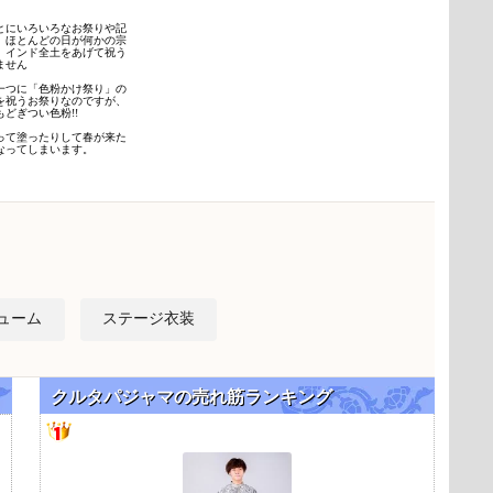
とにいろいろなお祭りや記
、ほとんどの日が何かの宗
、インド全土をあげて祝う
ません
一つに「色粉かけ祭り」の
を祝うお祭りなのですが、
どぎつい色粉!!
って塗ったりして春が来た
なってしまいます。
ューム
ステージ衣装
クルタパジャマの売れ筋ランキング