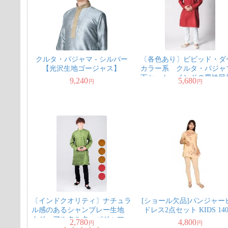
クルタ・パジャマ - シルバー
〔各色あり〕ビビッド・ダ
【光沢生地ゴージャス】
カラー系 クルタ・パジャ
下セット インドの男性民
9,240
5,680
円
円
装
〔インドクオリティ〕ナチュラ
[ショール欠品]パンジャー
ル感のあるシャンブレー生地
ドレス2点セット KIDS 140
カジュアルクルタ・パジャマ
2,780
4,800
円
円