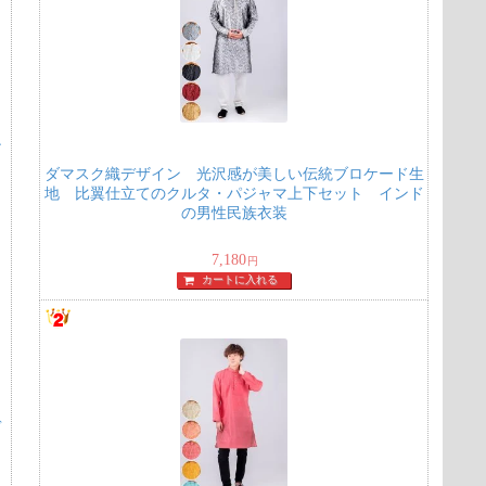
〕
ン
ダマスク織デザイン 光沢感が美しい伝統ブロケード生
し
地 比翼仕立てのクルタ・パジャマ上下セット インド
の男性民族衣装
7,180
円
カートに入れる
ヴ