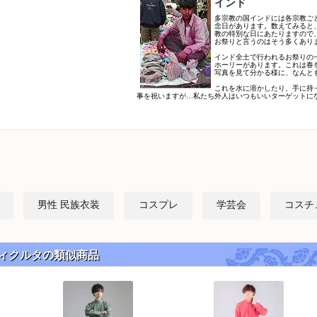
インド
多宗教の国インドには各宗教ご
念日があります。数えてみると
教の特別な日にあたりますので
お祭りと言うのはそう多くあり
インド全土で行われるお祭りの
ホーリーがあります。これは春
写真を見て分かる様に、なんとも
これを水に溶かしたり、手に持
事を祝いますが…私たち外人はいつもいいターゲットに
男性 民族衣装
コスプレ
学芸会
コスチ
ティクルタの類似商品