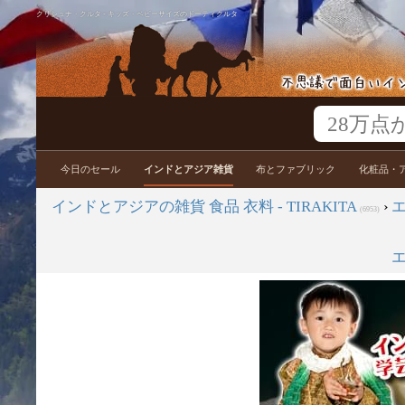
クリシュナ・クルタ - キッズ・ベビーサイズのドーティクルタ
今日のセール
インドとアジア雑貨
布とファブリック
化粧品・
インドとアジアの雑貨 食品 衣料 - TIRAKITA
›
(6953)