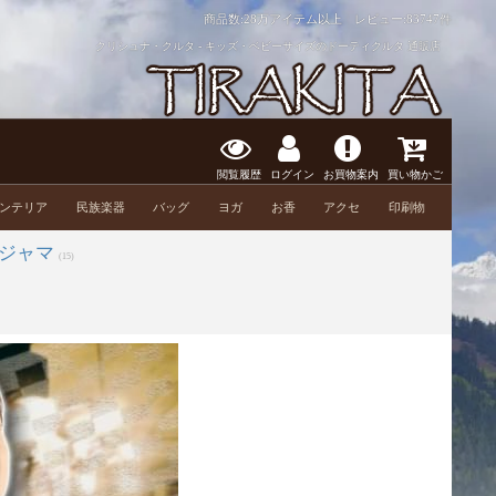
商品数:28万アイテム以上 レビュー:
83747件
クリシュナ・クルタ - キッズ・ベビーサイズのドーティクルタ 通販店
閲覧履歴
ログイン
お買物案内
買い物かご
ンテリア
民族楽器
バッグ
ヨガ
お香
アクセ
印刷物
ジャマ
(15)