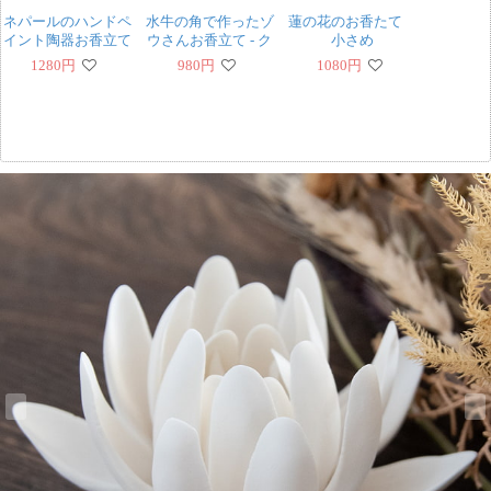
ネパールのハンドペ
水牛の角で作ったゾ
蓮の花のお香たて
イント陶器お香立て
ウさんお香立て - ク
小さめ
曼荼羅【直径約
リーム
1280
円
980
円
1080
円
12.5cm】
‹
›