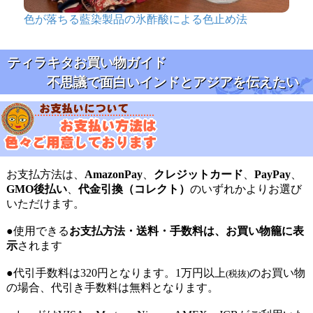
色が落ちる藍染製品の氷酢酸による色止め法
ティラキタお買い物ガイド
不思議で面白いインドとアジアを伝えたい
お支払方法は、
AmazonPay
、
クレジットカード
、
PayPay
、
GMO後払い
、
代金引換（コレクト）
のいずれかよりお選び
いただけます。
●使用できる
お支払方法・送料・手数料は、お買い物籠に表
示
されます
●代引手数料は320円となります。1万円以上
のお買い物
(税抜)
の場合、代引き手数料は無料となります。