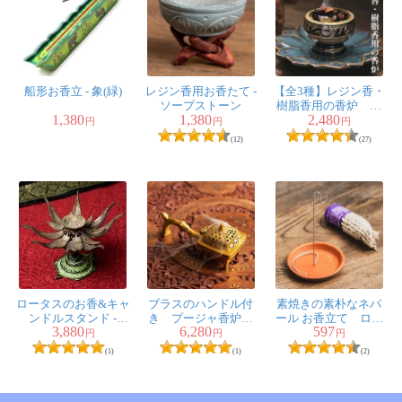
船形お香立 - 象(緑)
レジン香用お香たて -
【全3種】レジン香・
ソープストーン
樹脂香用の香炉 お
1,380
1,380
2,480
香たて
円
円
円
(12)
(27)
ロータスのお香&キャ
ブラスのハンドル付
素焼きの素朴なネパ
ンドルスタンド -
き プージャ香炉
ール お香立て ロー
3,880
6,280
597
11cm
樹脂香などに便利
プ香、コーン香用
円
円
円
小物入れにも
(1)
(1)
(2)