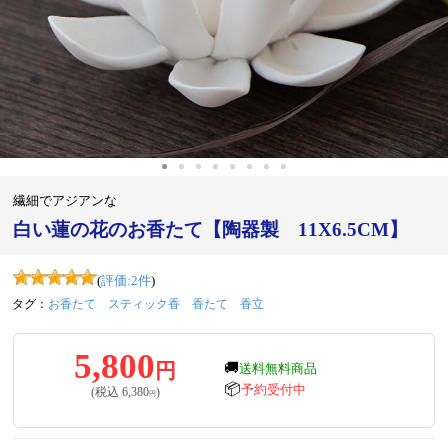
繊細でアジアンな
白い蓮の花のお香たて【陶器製 11X6.5CM】
(
評価:
2
件
)
タグ：
お香たて
スティック香
香たて
香立
5,800
円
🚚
送料無料商品
📦
予約受付中
(税込
6,380
)
円