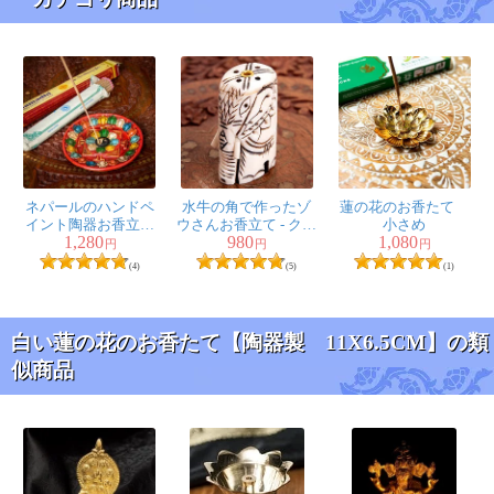
ネパールのハンドペ
水牛の角で作ったゾ
蓮の花のお香たて
イント陶器お香立て
ウさんお香立て - クリ
小さめ
1,280
980
1,080
曼荼羅【直径約
ーム
円
円
円
12.5cm】
(4)
(5)
(1)
白い蓮の花のお香たて【陶器製 11X6.5CM】の類
似商品