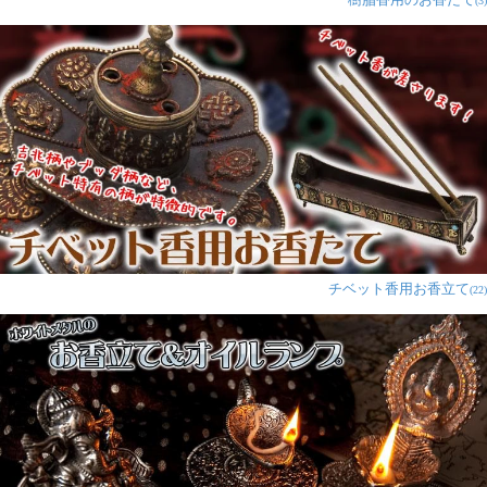
樹脂香用のお香たて
(3)
チベット香用お香立て
(22)