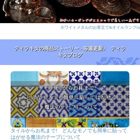
ホワイトメタルのお香立て&オイルランプ
(6)
ティラキタの商品ストーリー - 毎週更新♪ ティラ
キタブログ
タイルからお札まで! どんなモノでも簡単に貼って
はがせる魔法のテープについて