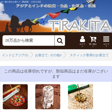
白い蓮の花のお香たて【陶器製 11X6.5CM】
ログイ
買い物か
カテゴ
ン
ご
リ
インドとアジアのお香
お香立て::その他のお香立て
›
スティック香用のお香立て
›
この商品は在庫切れですが、類似商品はまだ在庫がござい
ます