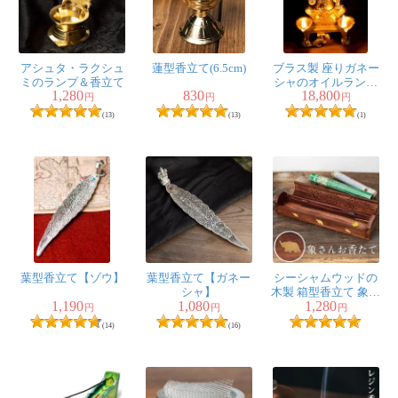
アシュタ・ラクシュ
蓮型香立て(6.5cm)
ブラス製 座りガネー
ミのランプ＆香立て
シャのオイルランプ
1,280
830
18,800
＆香立て[13.5cm]
円
円
円
(13)
(13)
(1)
葉型香立て【ゾウ】
葉型香立て【ガネー
シーシャムウッドの
シャ】
木製 箱型香立て 象さ
1,190
1,080
1,280
ん
円
円
円
(14)
(16)