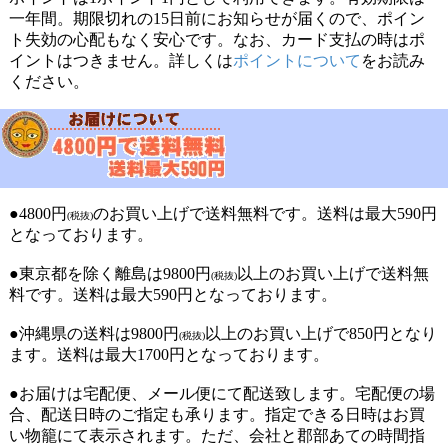
一年間。期限切れの15日前にお知らせが届くので、ポイン
ト失効の心配もなく安心です。なお、カード支払の時はポ
イントはつきません。詳しくは
ポイントについて
をお読み
ください。
●4800円
のお買い上げで送料無料です。送料は最大590円
(税抜)
となっております。
●東京都を除く離島は9800円
以上のお買い上げで送料無
(税抜)
料です。送料は最大590円となっております。
●沖縄県の送料は9800円
以上のお買い上げで850円となり
(税抜)
ます。送料は最大1700円となっております。
●お届けは宅配便、メール便にて配送致します。宅配便の場
合、配送日時のご指定も承ります。指定できる日時はお買
い物籠にて表示されます。ただ、会社と郡部あての時間指