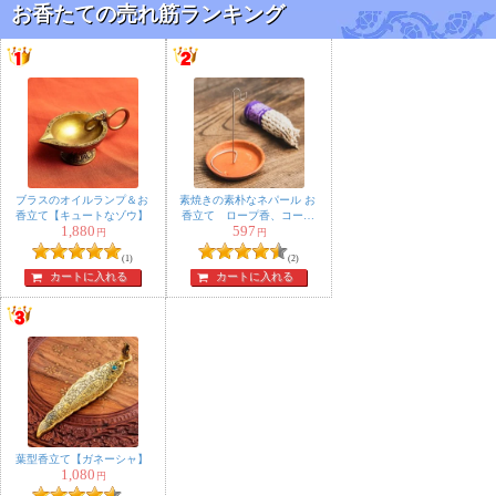
お香たての売れ筋ランキング
ブラスのオイルランプ＆お
素焼きの素朴なネパール お
香立て【キュートなゾウ】
香立て ロープ香、コーン
1,880
597
香用 小物入れにも
円
円
(1)
(2)
カートに入れる
カートに入れる
葉型香立て【ガネーシャ】
1,080
円