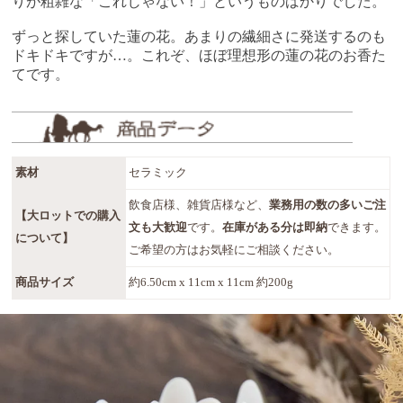
りが粗雑な「これじゃない！」というものばかりでした。
ずっと探していた蓮の花。あまりの繊細さに発送するのも
ドキドキですが…。これぞ、ほぼ理想形の蓮の花のお香た
てです。
素材
セラミック
飲食店様、雑貨店様など、
業務用の数の多いご注
【大ロットでの購入
文も大歓迎
です。
在庫がある分は即納
できます。
について】
ご希望の方はお気軽にご相談ください。
商品サイズ
約6.50cm x 11cm x 11cm 約200g