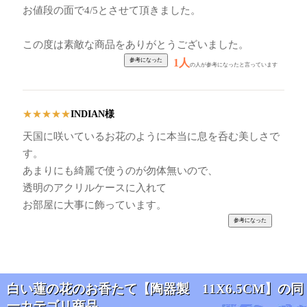
お値段の面で4/5とさせて頂きました。
この度は素敵な商品をありがとうございました。
1人
の人が参考になったと言っています
INDIAN様
★
★
★
★
★
天国に咲いているお花のように本当に息を呑む美しさで
す。
あまりにも綺麗で使うのが勿体無いので、
透明のアクリルケースに入れて
お部屋に大事に飾っています。
白い蓮の花のお香たて【陶器製 11X6.5CM】の同
一カテゴリ商品