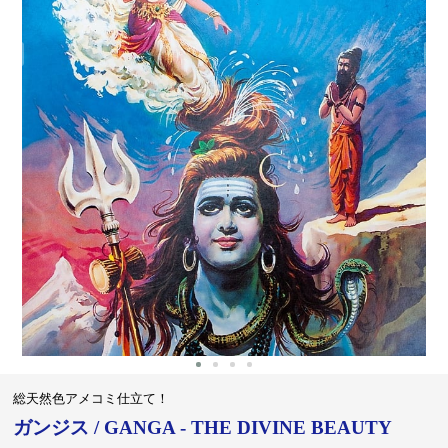
‹
›
総天然色アメコミ仕立て！
ガンジス / GANGA - THE DIVINE BEAUTY