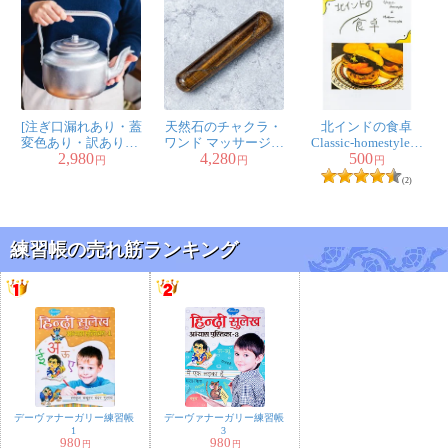
[注ぎ口漏れあり・蓋
天然石のチャクラ・
北インドの食卓
変色あり・訳あり品]
ワンド マッサージス
Classic-homestyle＆
2,980
4,280
500
〔容量：約3L〕ベト
トーン タイガーアイ
Modern-homestyle
円
円
円
ナムのレトロなアル
(2)
ミやかん たっぷり
沸かせて昔ながらの
フォルム 素朴なア
ルミの風合い
練習帳の売れ筋ランキング
デーヴァナーガリー練習帳
デーヴァナーガリー練習帳
1
3
980
980
円
円