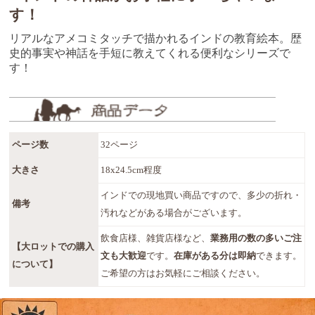
す！
リアルなアメコミタッチで描かれるインドの教育絵本。歴
史的事実や神話を手短に教えてくれる便利なシリーズで
す！
ページ数
32ページ
大きさ
18x24.5cm程度
インドでの現地買い商品ですので、多少の折れ・
備考
汚れなどがある場合がございます。
飲食店様、雑貨店様など、
業務用の数の多いご注
【大ロットでの購入
文も大歓迎
です。
在庫がある分は即納
できます。
について】
ご希望の方はお気軽にご相談ください。