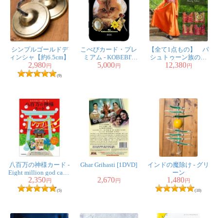
シンプルゴールドデ
こべびカード・プレ
【全て1点もの】 パ
ィンシャ【約6.5cm】
ミアム - KOBEBI'S
シュトゥーン族の伝
2,980
5,000
12,380
CARD PREMIUM
統衣装 カミーズド
円
円
円
レス ロング 【オレ
(9)
ンジ】
八百万の神様カード -
Ghar Grihasti [1DVD]
インドの魔除け - グリ
Eight million god cards
ーン
2,350
2,670
1,480
that enhance self-help
円
円
円
and lead to good luck
(5)
(10)