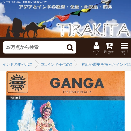
ガンジス / GANGA - THE DIVINE BEAUTY
ログイ
買い物か
カテゴ
ン
ご
リ
インドの本やポスター
本::インド子供の本
›
神話や歴史を扱ったインド絵
›