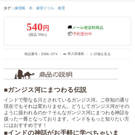
タグ：
練習帳
本
練習ドリル
教育
540
円
🚚
メール便送料商品
📦
予約受付中
(税込
594
)
円
✒️ 再入荷連絡
商品番号：IDBK-1974
｜
｜
☆ 評価を見る
■ガンジス河にまつわる伝説
インドで聖なる川とされているガンジス河。ご存知の通り
現在でもそれは変わりません。どうしてガンジス河がその
ように扱われるのか？そんなガンジス河にまつわる神話を
扱った一冊となっております。インドをもっと知りたい方
にはおすすめです！
■インドの神話がお手軽に学べちゃいま