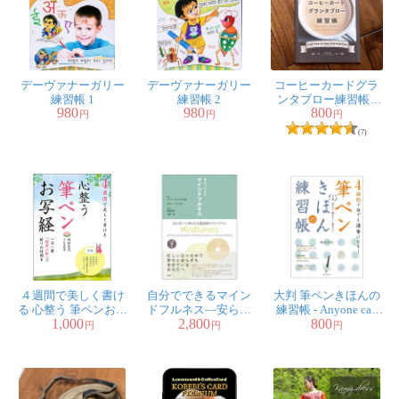
デーヴァナーガリー
デーヴァナーガリー
コーヒーカードグラ
練習帳 1
練習帳 2
ンタブロー練習帳 -
980
980
800
Coffee Card Granta
円
円
円
Blow Exercise Book
(7)
４週間で美しく書け
自分でできるマイン
大判 筆ペンきほんの
る 心整う 筆ペンお写
ドフルネス―安らぎ
練習帳 - Anyone can
1,000
2,800
800
経 ‐ You can write
へと導かれる８週間
become a master of
円
円
円
beautifully in 4 weeks
のプログラム - Do-it-
calligraphy in 4 weeks!
with a calming brush
yourself mindfulness:
A large-format brush
pen copying sutra
an 8-week program that
pen basic
will lead you