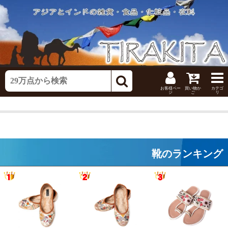
お客様ペー
買い物か
カテゴ
ジ
ご
リ
靴のランキング