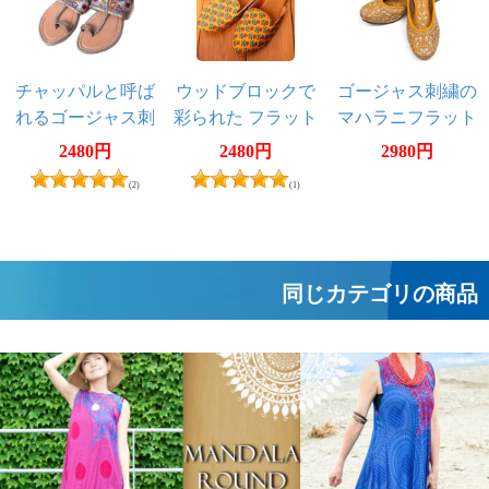
チャッパルと呼ば
ウッドブロックで
ゴージャス刺繍の
れるゴージャス刺
彩られた フラット
マハラニフラット
繍のサンダル - パ
ミュール
シューズ
2480円
2480円
2980円
ープル
(2)
(1)
同じカテゴリの商品