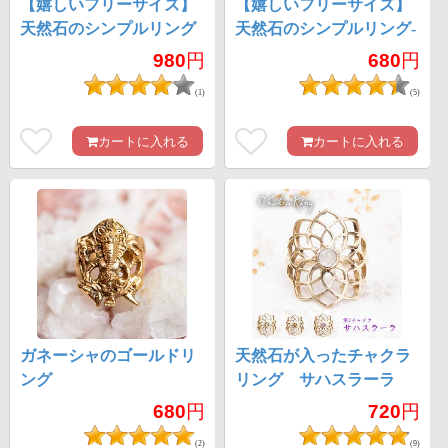
【嬉しいフリーサイズ】
【嬉しいフリーサイズ】
天然石のシンプルリング
天然石のシンプルリング-
雫
980
円
680
円
(1)
(5)
カートに入れる
カートに入れる
ガネーシャのゴールドリ
天然石が入ったチャクラ
ング
リング サハスラーラ
680
円
720
円
(2)
(9)