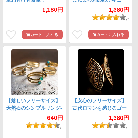
3WAYゴールドリング
トなおさかなリング
1,180
円
1,380
円
(1)
カートに入れる
カートに入れる
【嬉しいフリーサイズ】
【安心のフリーサイズ】
天然石のシンプルリング-
古代ロマンを感じるゴー
ダブル
ルドリング
640
円
1,380
円
(2)
(2)