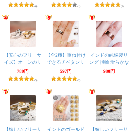
アーユルヴェーダ
(22号以上) アーユ
(6)
(1)
(1)
やプージャで人気
ルヴェーダやプー
の銅
ジャで人気の銅
【安心のフリーサ
【全2種】重ね付け
インドの純銅製リ
イズ】オーンのリ
できるチベタンリ
ング 指輪 滑らかな
ング-ゴールド＆シ
ング 太陽、ブッ
多面カットデザイ
780円
597円
980円
ルバー
ダアイ 【フリー
ン フリーサイズ(17
(5)
(2)
サイズ】
号以上) アーユル
ヴェーダやプージ
ャで人気の銅
【嬉しいフリーサ
インドのゴールド
【嬉しいフリーサ