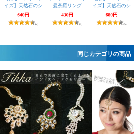
イズ】天然石のシ
曼荼羅リング
イズ】天然石のシ
ンプルリング-ダブ
ンプルリング-雫
640円
430円
680円
ル
(2)
(5)
(5)
同じカテゴリの商品