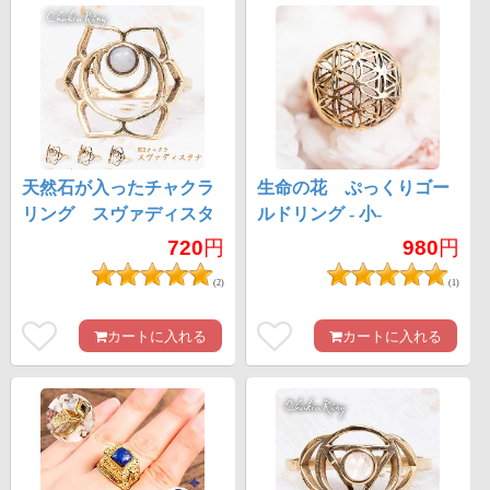
天然石が入ったチャクラ
生命の花 ぷっくりゴー
リング スヴァディスタ
ルドリング - 小-
ナ
720
円
980
円
(2)
(1)
カートに入れる
カートに入れる