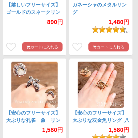
【嬉しいフリーサイズ】
ガネーシャのメタルリン
ゴールドのスネークリン
グ
グ
890
円
1,480
円
(7)
カートに入れる
カートに入れる
【安心のフリーサイズ】
【安心のフリーサイズ】
大ぶりな孔雀 象 リン
大ぶりな双金魚リング -八
グ
吉祥-
1,580
円
1,580
円