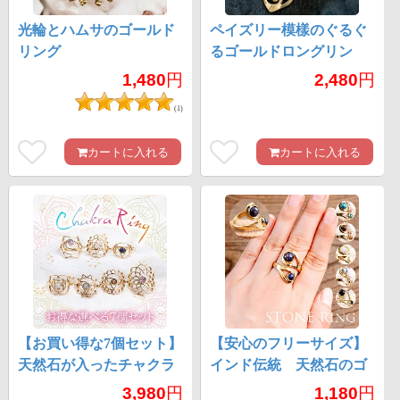
光輪とハムサのゴールド
ペイズリー模樣のぐるぐ
リング
るゴールドロングリン
グ -長さ約5.5cm
1,480
円
2,480
円
(1)
カートに入れる
カートに入れる
【お買い得な7個セット】
【安心のフリーサイズ】
天然石が入ったチャクラ
インド伝統 天然石のゴ
リング
ールドリング
3,980
円
1,180
円