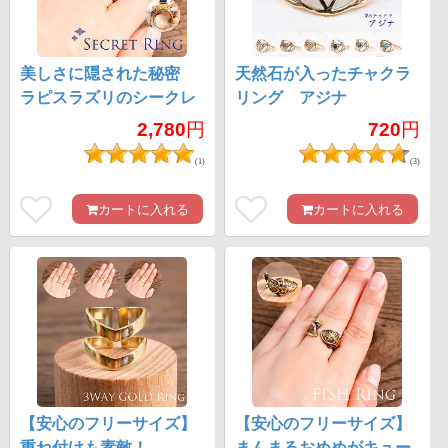
美しさに隠された秘密
天然石が入ったチャクラ
ラピスラズリのシークレ
リング アジナ
ット王族リング
2,780
円
720
円
(1)
(3)
カートに入れる
カートに入れる
【安心のフリーサイズ】
【安心のフリーサイズ】
重ね付けも素敵！
まんまるおめめがキュー