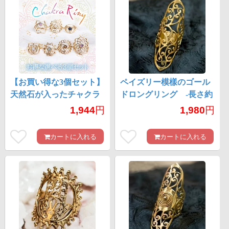
【お買い得な3個セット】
ペイズリー模樣のゴール
天然石が入ったチャクラ
ドロングリング -長さ約
リング
5.5cm
1,944
円
1,980
円
カートに入れる
カートに入れる