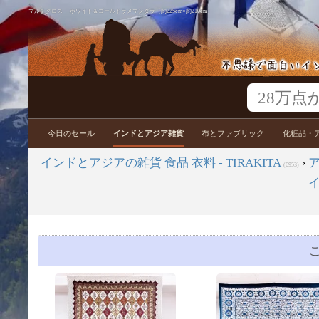
マルチクロス ホワイト＆ゴールドラメマンダラ〔約225cm×約210cm〕
今日のセール
インドとアジア雑貨
布とファブリック
化粧品・
インドとアジアの雑貨 食品 衣料 - TIRAKITA
›
(6953)