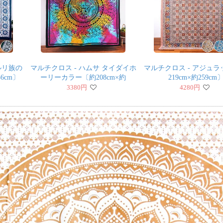
ルリ族の
マルチクロス - ハムサ タイダイホ
マルチクロス - アジュ
6cm〕
ーリーカラー〔約208cm×約
219cm×約259cm
218cm〕
3380
円
4280
円