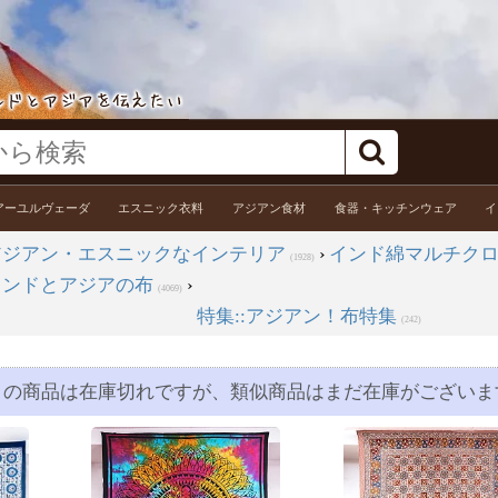
アーユルヴェーダ
エスニック衣料
アジアン食材
食器・キッチンウェア
イ
アジアン・エスニックなインテリア
›
インド綿マルチク
(1928)
インドとアジアの布
›
(4069)
特集::アジアン！布特集
(242)
この商品は在庫切れですが、類似商品はまだ在庫がございま