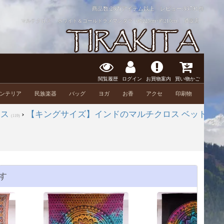
商品数:28万アイテム以上 レビュー:
83791件
マルチクロス ホワイト＆ゴールドラメマンダラ〔約225cm×約210cm〕 通販店
閲覧履歴
ログイン
お買物案内
買い物かご
ンテリア
民族楽器
バッグ
ヨガ
お香
アクセ
印刷物
ロス
›
【キングサイズ】インドのマルチクロス ベッドカ
(119)
す