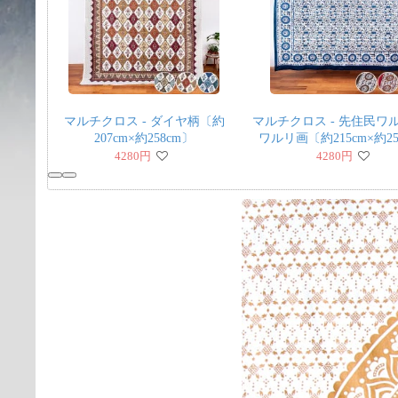
マルチクロス - ダイヤ柄〔約
マルチクロス - 先住民ワ
207cm×約258cm〕
ワルリ画〔約215cm×約25
4280
円
4280
円