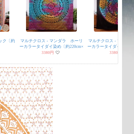
ラック〔約
マルチクロス - マンダラ ホーリ
マルチクロス - マンダ
〕
ーカラータイダイ染め〔約220cm×
ーカラータイダイ染め〔約2
約202cm〕
約205cm〕
3380
円
3380
円