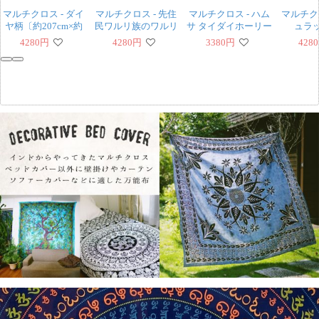
マルチクロス - ダイ
マルチクロス - 先住
マルチクロス - ハム
マルチクロ
ヤ柄〔約207cm×約
民ワルリ族のワルリ
サ タイダイホーリー
ュラ
258cm〕
画〔約215cm×約
カラー〔約208cm×
219cm×
4280
円
4280
円
3380
円
4280
256cm〕
約218cm〕