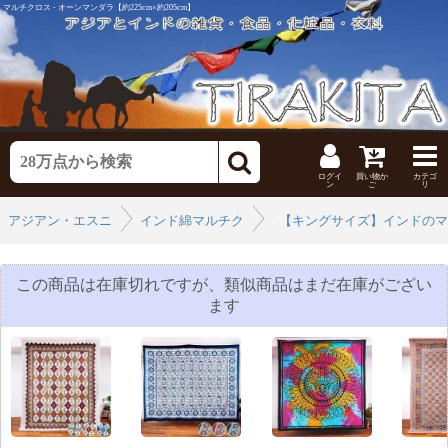
マルチクロス - オーンマンダラ【約225cm×約205cm】
ログイ
買い物か
カテゴ
ン
ご
リ
アジアン・エスニックなインテリア
インド綿マルチクロス
›
【キングサイズ】インドのマ
›
この商品は在庫切れですが、類似商品はまだ在庫がござい
ます