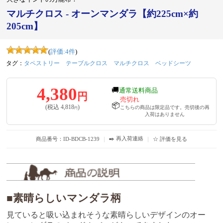
マルチクロス - オーンマンダラ【約225cm×約
205cm】
(
評価:
4
件
)
タグ：
タペストリー
テーブルクロス
マルチクロス
ベッドシーツ
4,380
🚚
通常送料商品
円
売切れ
📦
(税込
4,818
)
こちらの商品は限定品です。売切後の再
円
入荷はありません
✒️ 再入荷連絡
商品番号：ID-BDCB-1239
｜
｜
☆ 評価を見る
■素晴らしいマンダラ柄
見ていると吸い込まれそうな素晴らしいデザインのオー