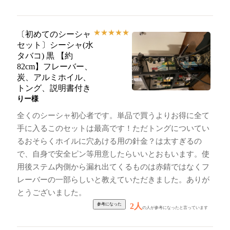
★
★
★
★
★
〔初めてのシーシャ
セット〕シーシャ(水
タバコ) 黒 【約
82cm】フレーバー、
炭、アルミホイル、
トング、説明書付き
りー様
全くのシーシャ初心者です。単品で買うよりお得に全て
手に入るこのセットは最高です！ただトングについてい
るおそらくホイルに穴あける用の針金？は太すぎるの
で、自身で安全ピン等用意したらいいとおもいます。使
用後ステム内側から漏れ出てくるものは赤錆ではなくフ
レーバーの一部らしいと教えていただきました。ありが
とうございました。
2人
の人が参考になったと言っています