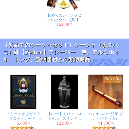
す
初めてのシーシャセ
見た目も良いので置物としても活けます
ット(水タバコ)黄【約
16,838
76cm】フレーバー、
円
炭、アルミホイル、
アラブに住んで居りましたので懐かしんで使います
トング、説明書付き
〔初めてのシーシャセット〕シーシャ（水タバ
コ）緑【約41cm】フレーバー、炭、アルミホイ
ル、トング、説明書付きの類似商品
★
★
★
★
★
〔初めてのシーシャ
セット〕シーシャ
（水タバコ）黒【約
38.5cm】フレーバ
ー、炭、アルミホイ
ル、トング、説明書
付き
匿名希望
まだ、炭は焚いてないけど
ドリームオブガイア
【40cm】モロッコス
ベトナムの一弦琴 ダ
タロットカード -
タイル スタンド型
ン・バウ （大）
6,400
12,800
44,800
Dreams Of Gaia Tarot
LEDキャンドルラン
円
円
円
タン【ロウソク風
美しいシーシャセットが到着しました^^