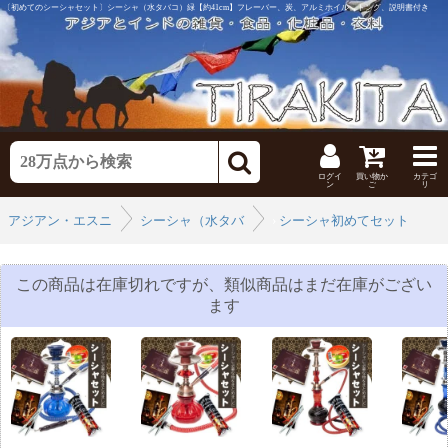
〔初めてのシーシャセット〕シーシャ（水タバコ）緑【約41cm】フレーバー、炭、アルミホイル、トング、説明書付き
ログイ
買い物か
カテゴ
ン
ご
リ
アジアン・エスニックなインテリア
シーシャ（水タバコ）
›
シーシャ初めてセット
›
この商品は在庫切れですが、類似商品はまだ在庫がござい
ます