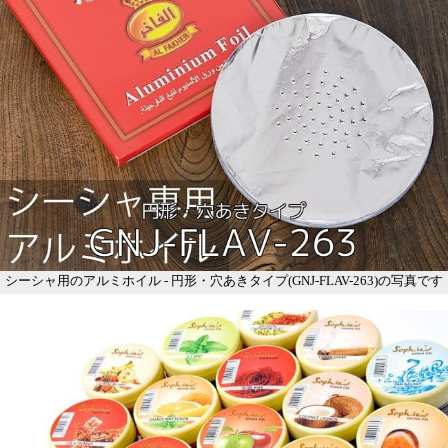
シーシャ用のアルミホイル - 円形・穴あきタイプ(GNJ-FLAV-263)の写真です