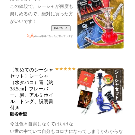
この値段で、シーシャが何度も
楽しめるので、絶対に買った方
がいいです！
5人
の人が参考になったと言っています
★
★
★
★
★
〔初めてのシーシャ
セット〕シーシャ
（水タバコ）青【約
38.5cm】フレーバ
ー、炭、アルミホイ
ル、トング、説明書
付き
匿名希望
今は色々自粛しなくてはいけな
い世の中でいつ自分もコロナになってしまうかわからな