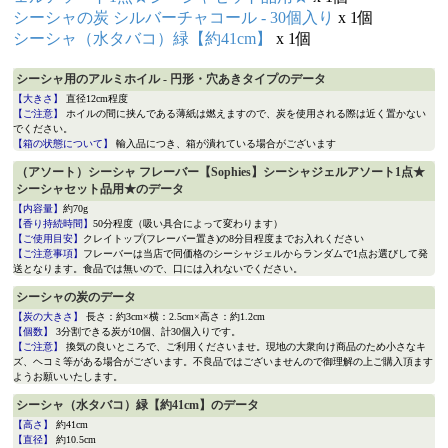
シーシャの炭 シルバーチャコール - 30個入り
x 1個
シーシャ（水タバコ）緑【約41cm】
x 1個
シーシャ用のアルミホイル - 円形・穴あきタイプのデータ
【大きさ】
直径12cm程度
【ご注意】
ホイルの間に挟んである薄紙は燃えますので、炭を使用される際は近く置かない
でください。
【箱の状態について】
輸入品につき、箱が潰れている場合がございます
（アソート）シーシャ フレーバー【Sophies】シーシャジェルアソート1点★
シーシャセット品用★のデータ
【内容量】
約70g
【香り持続時間】
50分程度（吸い具合によって変わります）
【ご使用目安】
クレイトップ(フレーバー置き)の8分目程度までお入れください
【ご注意事項】
フレーバーは当店で同価格のシーシャジェルからランダムで1点お選びして発
送となります。食品では無いので、口には入れないでください。
シーシャの炭のデータ
【炭の大きさ】
長さ：約3cm×横：2.5cm×高さ：約1.2cm
【個数】
3分割できる炭が10個、計30個入りです。
【ご注意】
換気の良いところで、ご利用くださいませ。現地の大衆向け商品のため小さなキ
ズ、ヘコミ等がある場合がございます。不良品ではございませんので御理解の上ご購入頂ます
ようお願いいたします。
シーシャ（水タバコ）緑【約41cm】のデータ
【高さ】
約41cm
【直径】
約10.5cm