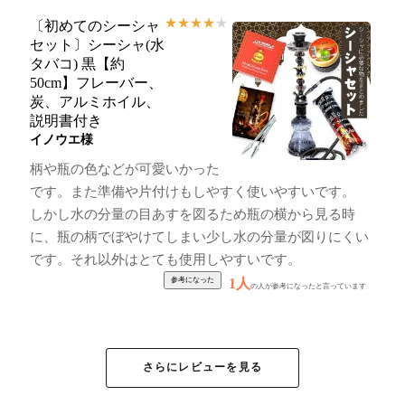
★
★
★
★
★
〔初めてのシーシャ
セット〕シーシャ(水
タバコ) 黒【約
50cm】フレーバー、
炭、アルミホイル、
説明書付き
イノウエ様
柄や瓶の色などが可愛いかった
です。また準備や片付けもしやすく使いやすいです。
しかし水の分量の目あすを図るため瓶の横から見る時
に、瓶の柄でぼやけてしまい少し水の分量が図りにくい
です。それ以外はとても使用しやすいです。
1人
の人が参考になったと言っています
★
★
★
★
★
〔初めてのシーシャ
さらにレビューを見る
セット〕シーシャ
（水タバコ）緑【約