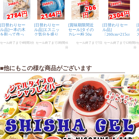
こちら側の我儘にも丁寧に対応
頂き本当に助かりました。
ありがとうございます。
★
★
★
★
★
〔初めてのシーシャ
セット〕シーシャ
（水タバコ）赤【約
■他にもこの様な商品がございます
38.5cm】フレーバ
ー、炭、アルミホイ
ル、トング、説明書
付き
匿名希望
思っていたより小さかったけど
可愛いです。
部品欠損があり問い合わせた所、早急にご対応頂けて助
かりました。