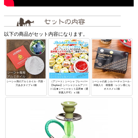
以下の商品がセット内容になります。
シーシャ用のアルミホイル - 円形・
（アソート）シーシャ フレーバー
シーシャの炭 シルバーチャコール -
穴あきタイプ x 1個
【Sophies】シーシャジェルアソー
30個入り 樹脂香・レジン香にも
ト1点★シーシャセット品用★（通
オススメ x 1個
常購入不可） x 1個