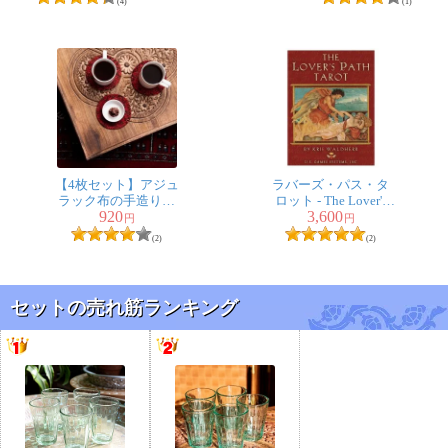
(4)
(1)
LEDキャンドル付
き】
★
★
★
★
★
〔初めてのシーシャ
セット〕シーシャ(水
タバコ) 黒【約
50cm】フレーバー、
炭、アルミホイル、
【4枚セット】アジュ
ラバーズ・パス・タ
ラック布の手造りコ
ロット - The Lover's
説明書付き
920
3,600
ースター リバーシ
Path Tarot
円
円
匿名希望
ブル サークル
(2)
(2)
シーシャバー行ったことなかっ
たけど、興味あって、失敗してもいっか！て気持ちで買
セットの売れ筋ランキング
ったょ。説明書もついてたから読んで組み立てたら即吸
えたょ。ぽこぽこぽこって水の音が好きだょ。
★
★
★
★
★
〔初めてのシーシャ