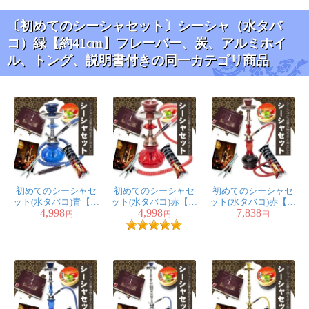
38.5cm】フレーバ
ー、炭、アルミホイ
〔初めてのシーシャセット〕シーシャ（水タバ
ル、トング、説明書
コ）緑【約41cm】フレーバー、炭、アルミホイ
付き
ル、トング、説明書付きの同一カテゴリ商品
匿名希望
初めてにしてはこのくらいで十
分かと思いました
シーシャの説明書もわかりやすかったですが
その本体に合わせた説明書もあってもいいのかなと思い
ました
初めてのシーシャセ
初めてのシーシャセ
初めてのシーシャセ
ット(水タバコ)青【約
ット(水タバコ)赤【約
ット(水タバコ)赤【約
1人
の人が参考になったと言っています
4,998
4,998
7,838
25cm】フレーバー、
25cm】フレーバー、
46cm】フレーバー、
円
円
円
炭、アルミホイル、
炭、アルミホイル、
炭、アルミホイル、
トング、説明書付き
トング、説明書付き
トング、説明書付き
★
★
★
★
★
〔初めてのシーシャ
セット〕シーシャ(水
タバコ) 赤 【約
82cm】フレーバー、