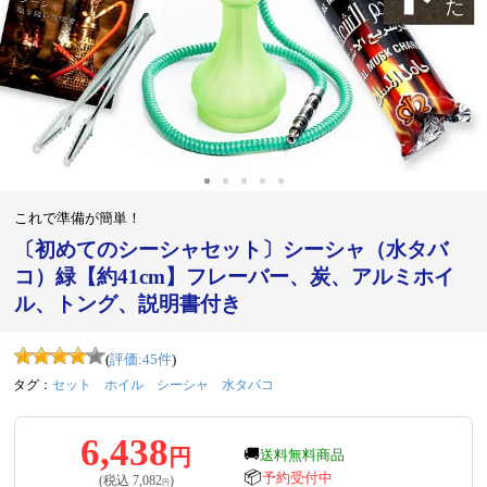
これで準備が簡単！
〔初めてのシーシャセット〕シーシャ（水タバ
コ）緑【約41cm】フレーバー、炭、アルミホイ
ル、トング、説明書付き
(
評価:
45
件
)
タグ：
セット
ホイル
シーシャ
水タバコ
6,438
円
🚚
送料無料商品
📦
予約受付中
(税込
7,082
)
円