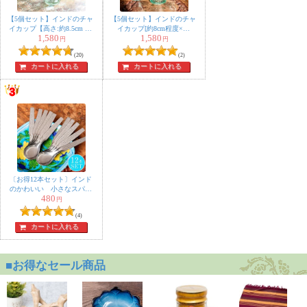
セット〕シーシャ
（水タバコ）黒【約
【5個セット】インドのチャ
【5個セット】インドのチャ
イカップ【高さ:約8.5cm 直
イカップ[約8cm程度×直
38.5cm】フレーバ
1,580
1,580
径:約6cm 容量：約110ml】
径：約5.8cm]
円
円
ー、炭、アルミホイ
(20)
(2)
ル、トング、説明書
カートに入れる
カートに入れる
付き
匿名希望
螺旋状のガラスと金属部品の間
に隙間があるらしく、使い物になりません。
〔お得12本セット〕インド
のかわいい 小さなスパイ
480
★
★
★
★
★
ススプーン 約10.8cm ミニ
〔初めてのシーシャ
円
デザートスプーン
セット〕シーシャ
(4)
カートに入れる
（水タバコ）青【約
41cm】フレーバー、
炭、アルミホイル、
トング、説明書付き
おわっち様