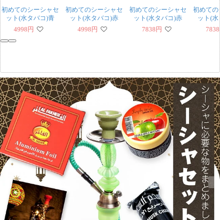
初めてのシーシャセ
初めてのシーシャセ
初めてのシーシャセ
初めての
ット(水タバコ)青
ット(水タバコ)赤
ット(水タバコ)赤
ット(水
【約25cm】フレー
【約25cm】フレー
【約46cm】フレー
【約46
4998
円
4998
円
7838
円
7838
バー、炭、アルミホ
バー、炭、アルミホ
バー、炭、アルミホ
バー、炭
イル、トング、説明
イル、トング、説明
イル、トング、説明
イル、ト
書付き
書付き
書付き
書
‹
›