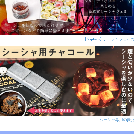
めいろいろ動画で予習をしました
このセット以外に欲しいものと言えば電気コンロとヒー
トマネジメントでしょうか、そこらも予算に含めたほう
が良いと思います
【Sophies】シーシャジェル
(5)
★
★
★
★
★
〔初めてのシーシャ
セット〕シーシャ
(水タバコ) 青【約
50cm】フレーバー、
炭、アルミホイル、
トング、説明書付き
匿名希望
シーシャ専用の炭
(9)
初めてシーシャ