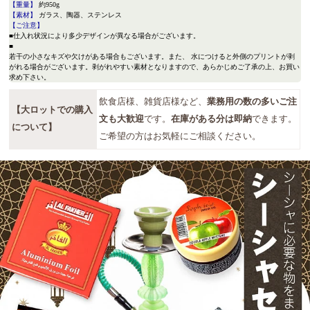
【重量】
約950g
【素材】
ガラス、陶器、ステンレス
【ご注意】
■仕入れ状況により多少デザインが異なる場合がございます。
■
若干の小さなキズや欠けがある場合もございます。また、 水につけると外側のプリントが剥
がれる場合がございます。剥がれやすい素材となりますので、あらかじめご了承の上、お買い
求め下さい。
飲食店様、雑貨店様など、
業務用の数の多いご注
【大ロットでの購入
文も大歓迎
です。
在庫がある分は即納
できます。
について】
ご希望の方はお気軽にご相談ください。