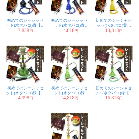
炭、アルミホイル、
トング、説明書付き
匿名希望
初めてのシーシャセ
初めてのシーシャセ
初めてのシーシャセ
息子の影響で、購入させていた
ット(水タバコ)青【約
ット(水タバコ)青
ット(水タバコ)黄色
7,838
14,818
14,818
46cm】フレーバー、
【77cm】フレーバ
【77cm】フレーバ
円
円
円
だきました。まだ使用していませんが、商品を見て思っ
炭、アルミホイル、
ー、炭、アルミホイ
ー、炭、アルミホイ
トング、説明書付き
ル、トング、説明書
ル、トング、説明書
ていたよりも煌びやかでワクワク感いっぱいです。使用
付き
付き
するのが楽しみです。
★
★
★
★
★
〔初めてのシーシャ
セット〕シーシャ
初めてのシーシャセ
初めてのシーシャセ
初めてのシーシャセ
（水タバコ）青【約
ット(水タバコ)緑【約
ット(水タバコ)緑
ット(水タバコ)緑【約
4,998
14,818
16,818
25cm】フレーバー、
【77cm】フレーバ
76cm】フレーバー、
円
円
円
38.5cm】フレーバ
炭、アルミホイル、
ー、炭、アルミホイ
炭、アルミホイル、
ー、炭、アルミホイ
トング、説明書付き
ル、トング、説明書
トング、説明書付き
ル、トング、説明書
付き
付き
匿名希望
迅速な御対応有り難うございま