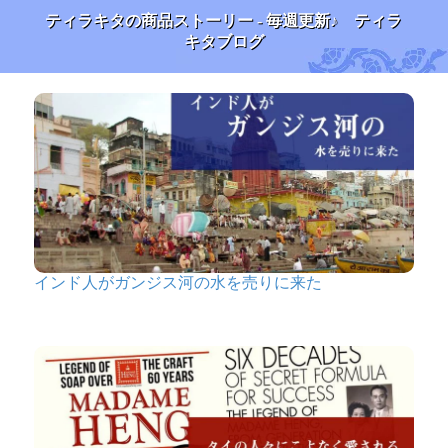
吸っててリラックスは勿論部屋自体良い匂いになります
ティラキタの商品ストーリー - 毎週更新♪ ティラ
キタブログ
★
★
★
★
★
〔初めてのシーシャ
セット〕シーシャ
（水タバコ）赤【約
38.5cm】フレーバ
ー、炭、アルミホイ
ル、トング、説明書
付き
匿名希望
インド人がガンジス河の水を売りに来た
箱が頼んだのと違うから間違え
たかと思いましたが、中身はちゃんと花柄のやつでし
た！
自室のインテリア兼で買ったので1番小さいのにしたん
ですが、思ったより大きくて、水も結構入りました。