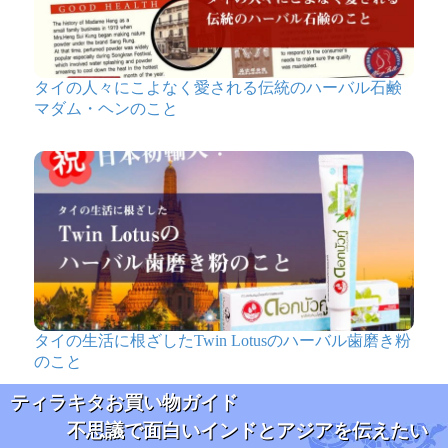
全部セットで入ってるのは良かったんですけど、ジェル
はりんごで微妙、炭は専用の割に全然火がつかないしカ
ッターで筋入れても全然関係ないところで砕けるしでち
タイの人々にこよなく愛される伝統のハーバル石鹸
ょっとイマイチでした。
マダム・ヘンのこと
でも本体は見た目もサイズ感も六畳間で飾るのにちょう
どいいくらいで気に入ったので☆4個です。かわいい。
★
★
★
★
★
〔初めてのシーシャ
セット〕シーシャ
（水タバコ）黒【約
38.5cm】フレーバ
タイの生活に根ざしたTwin Lotusのハーバル歯磨き粉
ー、炭、アルミホイ
のこと
ル、トング、説明書
付き
ティラキタお買い物ガイド
むむ様
不思議で面白いインドとアジアを伝えたい