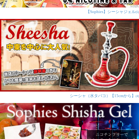
ありがとうございました。
【Sophies】シーシャジェル
(5)
問題なく吸えますが、フレーバーのりんごの味がイマイ
チです。
★
★
★
★
★
〔初めてのシーシャ
セット〕シーシャ(水
タバコ) 緑 【約
82cm】フレーバー、
炭、アルミホイル、
シーシャ（水タバコ）【15cmから】
(4)
トング、説明書付き
うー様
安くしっかりしたオシャレな商
品で満足でした
ゼリー状のフレーバーと穴が複数空いたクレイトップい
うこともあり、焦がしたり吸いにくくなったりしないた