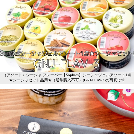
（アソート）シーシャ フレーバー【Sophies】シーシャジェルアソート1点
★シーシャセット品用★（通常購入不可）(GNJ-FLAV-3)の写真です