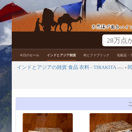
エナジーチャイム 10mm
今日のセール
インドとアジア雑貨
布とファブリック
化粧品・
インドとアジアの雑貨 食品 衣料 - TIRAKITA
›
(6953)