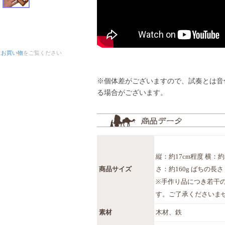
にお買い物
をご覧ください
※個体差がございますので、試奏とは音
る場合がございます。
縦：約17cm程度 横：約5
商品サイズ
さ：約160g ばちの長さ
※手作り品につき若干
す。ご了承くださいま
素材
木材、鉄