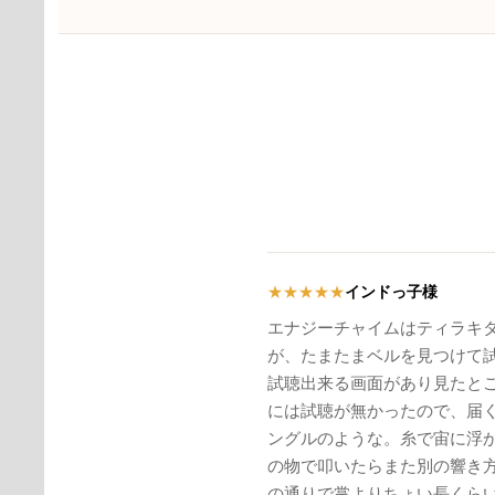
インドっ子様
★
★
★
★
★
エナジーチャイムはティラキ
が、たまたまベルを見つけて
試聴出来る画面があり見たと
には試聴が無かったので、届
ングルのような。糸で宙に浮
の物で叩いたらまた別の響き
の通りで掌よりちょい長くら