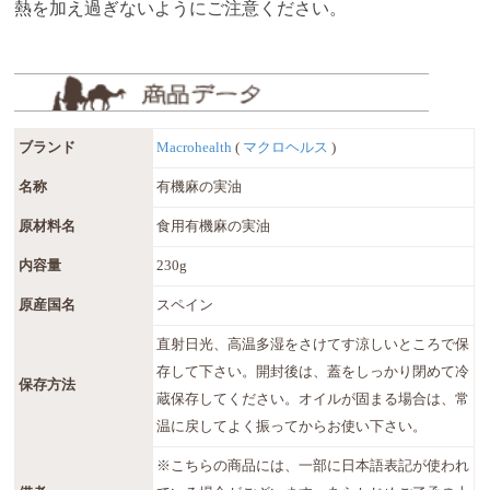
熱を加え過ぎないようにご注意ください。
ブランド
Macrohealth
(
マクロヘルス
)
名称
有機麻の実油
原材料名
食用有機麻の実油
内容量
230g
原産国名
スペイン
直射日光、高温多湿をさけてす涼しいところで保
存して下さい。開封後は、蓋をしっかり閉めて冷
保存方法
蔵保存してください。オイルが固まる場合は、常
温に戻してよく振ってからお使い下さい。
※こちらの商品には、一部に日本語表記が使われ