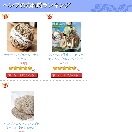
ヘンプの売れ筋ランキング
カラーヘンプボール - ナチ
ネパールで手作り ヒマラ
ュラル
ヤンヘンプのバックパック
980
4,980
円
円
(4)
(5)
カートに入れる
カートに入れる
ヘンプとコットンのつばあ
りハット【ナチュラル】