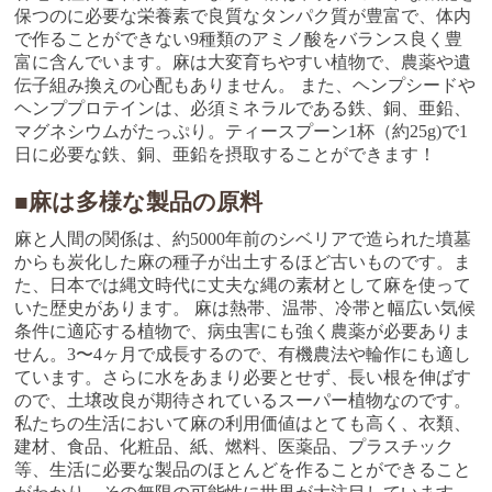
保つのに必要な栄養素で良質なタンパク質が豊富で、体内
で作ることができない9種類のアミノ酸をバランス良く豊
富に含んでいます。麻は大変育ちやすい植物で、農薬や遺
伝子組み換えの心配もありません。 また、ヘンプシードや
ヘンププロテインは、必須ミネラルである鉄、銅、亜鉛、
マグネシウムがたっぷり。ティースプーン1杯（約25g)で1
日に必要な鉄、銅、亜鉛を摂取することができます！
■麻は多様な製品の原料
麻と人間の関係は、約5000年前のシベリアで造られた墳墓
からも炭化した麻の種子が出土するほど古いものです。ま
た、日本では縄文時代に丈夫な縄の素材として麻を使って
いた歴史があります。 麻は熱帯、温帯、冷帯と幅広い気候
条件に適応する植物で、病虫害にも強く農薬が必要ありま
せん。3〜4ヶ月で成長するので、有機農法や輪作にも適し
ています。さらに水をあまり必要とせず、長い根を伸ばす
ので、土壌改良が期待されているスーパー植物なのです。
私たちの生活において麻の利用価値はとても高く、衣類、
建材、食品、化粧品、紙、燃料、医薬品、プラスチック
等、生活に必要な製品のほとんどを作ることができること