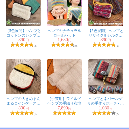
【5色展開】ヘンプと
ヘンプのナチュラル
【5色展開】ヘンプと
コットンのシンプル
ロールハット
リサイクルシルクの
890
1,680
890
ポーチ
ポーチ
円
円
円
(3)
(8)
(1)
ヘンプの大きめまん
［手芸用］ワイルド
ヘンプとネパールゲ
まるコインケース・
ヘンプの手織り布地
リの手作りポーチ - 横
890
7,890
1,080
ポーツ
長
円
円
円
(1)
(2)