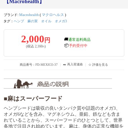
【Macrohealth】
ブランド:
Macrohealth
(
マクロヘルス
)
タグ：
ヘンプ
麻の実
オイル
オメガ3
2,000
円
🚚
通常送料商品
📦
予約受付中
(税込
2,160
)
円
✒️ 再入荷連絡
商品番号：FD-MEXICO-37
｜
｜
☆ 評価を見る
■麻はスーパーフード
ヘンプシードは吸収の良いタンパク質や話題のオメガ3、
オメガ6などを含み、マグネシウム、亜鉛、鉄なども含ま
れていることから、スーパーフードのひとつとして、世界
各地で注目され始めています。 麻は、身体の正常な機能を