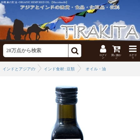
有機 麻の実 油 -ORGANIC HEMP SEED OIL 【Macrohealth】
ログイ
買い物か
カテゴ
ン
ご
リ
インドとアジアの食品・食材
インド食材::豆類
›
オイル・油
›