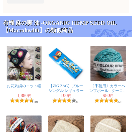
有機 麻の実 油 -ORGANIC HEMP SEED OIL
【Macrohealth】の類似商品
お花刺繍のニット帽
【ZIG-ZAG】ブルー
〔手芸用〕カラーヘ
シングル レギュラー
ンプボール - ターコイ
1,880
100
980
ズブルー
円
円
円
(15)
(1)
(2)