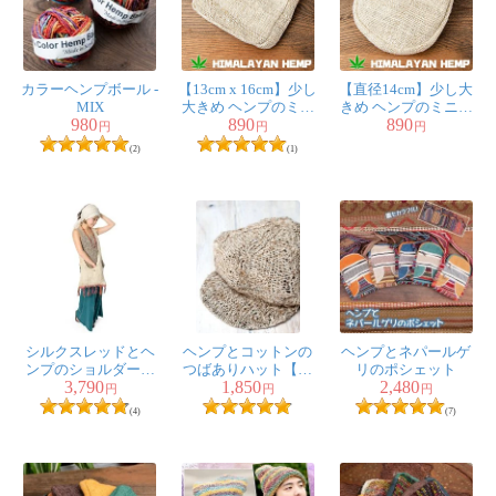
カラーヘンプボール -
【13cm x 16cm】少し
【直径14cm】少し大
MIX
大きめ ヘンプのミニ
きめ ヘンプのミニポ
980
890
890
ポーチ 四角
ーチ 丸形
円
円
円
(2)
(1)
シルクスレッドとヘ
ヘンプとコットンの
ヘンプとネパールゲ
ンプのショルダーバ
つばありハット【ナ
リのポシェット
3,790
1,850
2,480
ッグ
チュラル】
円
円
円
(4)
(7)