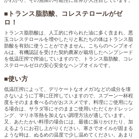
がわかり、その無限の可能性に世界が大注目しています。
■トランス脂肪酸、コレステロールがゼ
ロ！
トランス脂肪酸は、人工的に作られた油に多く含まれ、悪
玉コレステロールを増やしたりと私たちの体はトランス脂
肪酸を有効に使うことができません。こちらのヘンプオイ
ルは、有機認証を受けた契約農家が栽培したヘンプシード
を低温圧搾で搾油していますので、トランス脂肪酸、コレ
ステロールゼロの安心安全なヘンプオイルです。
■使い方
低温圧搾によって、デリケートなオメガ3などの成分を壊
さないように丁寧に圧搾していますので、スプーン一杯程
度をそのまま食べるのがおススメです。料理にご使用にな
る場合は、サラダ等にそのままご使用いただくかドレッシ
ング、マリネ等熱を加えない調理方法が適しています。
又、あたたかい料理の場合には、最後に振りかけたり、加
えるようにお召し上がりください。寒さでオイルが固まる
ような時は、ぬるめの温度で少し温めてください。あまり