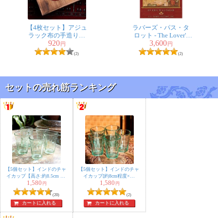
【4枚セット】アジュ
ラバーズ・パス・タ
ラック布の手造りコ
ロット - The Lover's
920
3,600
ースター リバーシ
Path Tarot
円
円
ブル サークル
(2)
(2)
セットの売れ筋ランキング
【5個セット】インドのチャ
【5個セット】インドのチャ
イカップ【高さ:約8.5cm 直
イカップ[約8cm程度×直
1,580
1,580
径:約6cm 容量：約110ml】
径：約5.8cm]
円
円
(20)
(2)
カートに入れる
カートに入れる