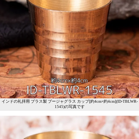
インドの礼拝用 ブラス製 プージャグラス カップ[約4cm×約4cm](ID-TBLWR-
1545)の写真です