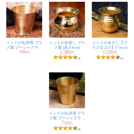
インドの礼拝用 ブラ
インドの水差し ブラ
インドの水さし【ブ
ス製 プージャグラス
ス製 [高さ9cm]
ラス仕上げ】[7.6cm]
700
1,580
1,520
カップ[約4.6cm×約
円
円
円
4.9cm]
(5)
(3)
インドの礼拝用 ブラ
ス製 プージャグラス
710
カップ[5cm x 4.5cm]
円
(9)