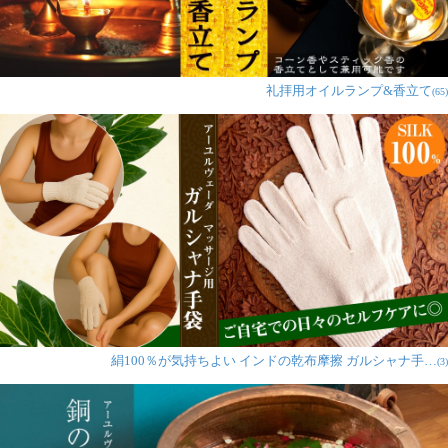
礼拝用オイルランプ&香立て
(65)
絹100％が気持ちよい インドの乾布摩擦 ガルシャナ手…
(3)