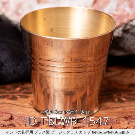
インドの礼拝用 ブラス製 プージャグラス カップ[約4.6cm×約4.9cm](ID-