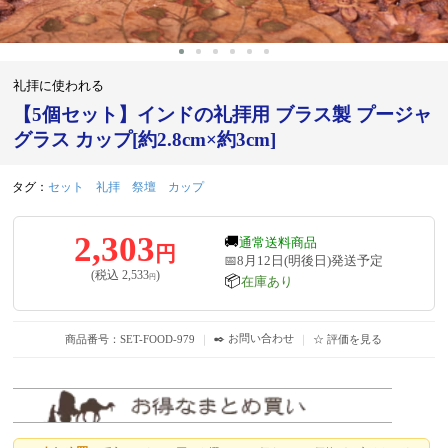
礼拝に使われる
【5個セット】インドの礼拝用 ブラス製 プージャ
グラス カップ[約2.8cm×約3cm]
タグ：
セット
礼拝
祭壇
カップ
2,303
🚚
通常送料商品
円
📅8月12日(明後日)発送予定
(税込
2,533
)
円
📦
在庫あり
✒️ お問い合わせ
商品番号：SET-FOOD-979
｜
｜
☆ 評価を見る