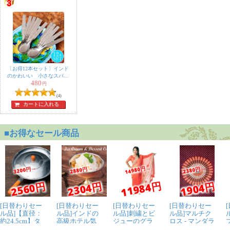
〔お得12本セット〕インド
のかわいい 小さなスパイ
480
ススプーン 約10.8cm ミニ
円
デザートスプーン
(4)
カートに入れる