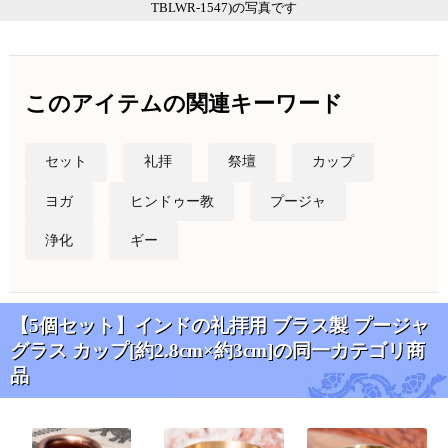
TBLWR-1547)の写真です
このアイテムの関連キーワード
セット
礼拝
祭壇
カップ
ヨガ
ヒンドゥー教
プージャ
浄化
ギー
【5個セット】インドの礼拝用 ブラス製 プージャ
グラス カップ[約2.8cm×約3cm]の同一カテゴリ商
品