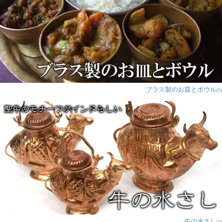
ブラス製のお皿とボウル
(5)
牛の水さし
(2)