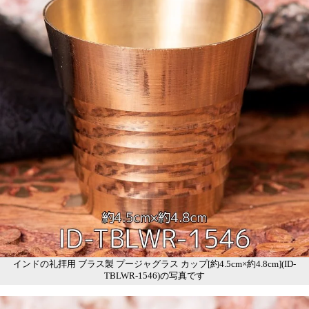
インドの礼拝用 ブラス製 プージャグラス カップ[約4.5cm×約4.8cm](ID-
TBLWR-1546)の写真です