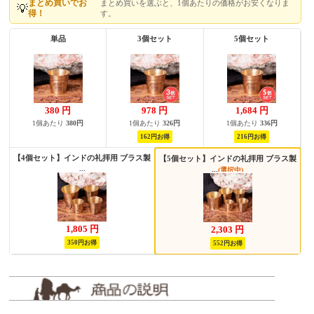
まとめ買いでお
まとめ買いを選ぶと、1個あたりの価格がお安くなりま
💡
得！
す。
単品
3個セット
5個セット
380
円
978
円
1,684
円
1個あたり
380円
1個あたり
326円
1個あたり
336円
162円お得
216円お得
【4個セット】インドの礼拝用 ブラス製
【5個セット】インドの礼拝用 ブラス製
...
...
(選択中)
1,805
円
2,303
円
350円お得
552円お得