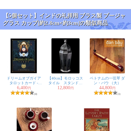
【5個セット】インドの礼拝用 ブラス製 プージャ
グラス カップ[約2.8cm×約3cm]の類似商品
ドリームオブガイア
【40cm】モロッコス
ベトナムの一弦琴 ダ
タロットカード -
タイル スタンド型
ン・バウ （大）
6,400
12,800
44,800
Dreams Of Gaia Tarot
LEDキャンドルラン
円
円
円
タン【ロウソク風
(4)
(1)
LEDキャンドル付
き】