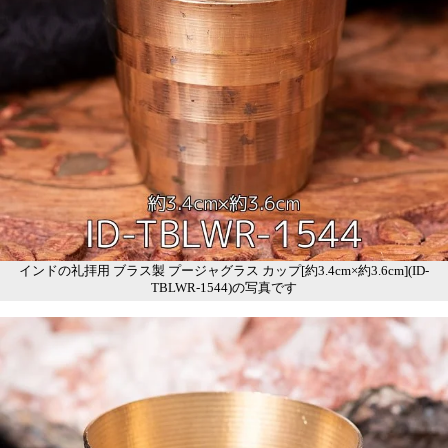
インドの礼拝用 ブラス製 プージャグラス カップ[約3.4cm×約3.6cm](ID-
TBLWR-1544)の写真です