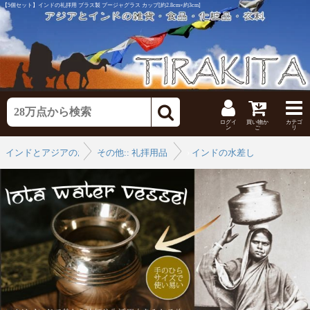
【5個セット】インドの礼拝用 ブラス製 プージャグラス カップ[約2.8cm×約3cm]
ログイ
買い物か
カテゴ
ン
ご
リ
インドとアジアのお香
その他:: 礼拝用品
›
インドの水差し
›