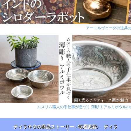
アーユルヴェーダの道具
(9)
ムスリム職人の手仕事が息づく 薄彫り アルミボウル
(17)
ティラキタの商品ストーリー - 毎週更新♪ ティラ