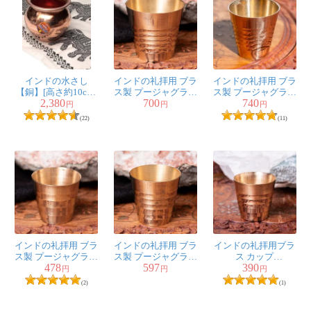
インドの水さし
インドの礼拝用 ブラ
インドの礼拝用 ブラ
【銅】[高さ約10cm]
ス製 プージャグラス
ス製 プージャグラス
2,380
700
740
約600ml
カップ[約4.5cm×約
カップ[約5cm]
円
円
円
4.8cm]
(22)
(11)
インドの礼拝用 ブラ
インドの礼拝用 ブラ
インドの礼拝用ブラ
ス製 プージャグラス
ス製 プージャグラス
ス カップ
478
597
390
カップ[約3.4cm×約
カップ[約4cm×約4cm]
[3.5cm×3.5cm]
円
円
円
3.6cm]
(2)
(1)