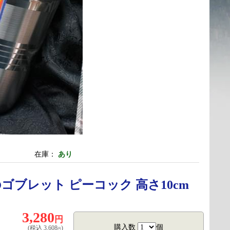
在庫：
あり
ゴブレット ピーコック 高さ10cm
3,280
円
購入数
個
(税込
3,608
)
円