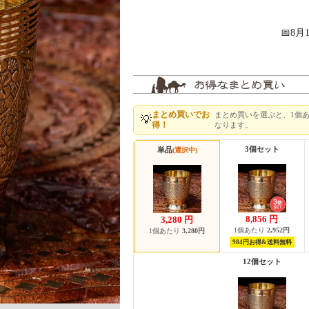
📅8
まとめ買いでお
まとめ買いを選ぶと、1個
💡
得！
なります。
3個セット
単品
(選択中)
8,856
円
3,280
円
1個あたり
2,952円
1個あたり
3,280円
984円お得&送料無料
12個セット