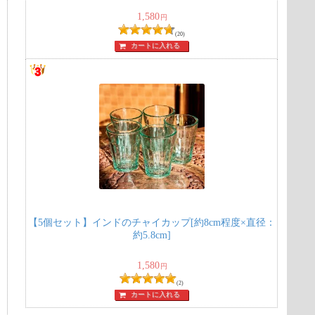
1,580
円
(20)
カートに入れる
】
【5個セット】インドのチャイカップ[約8cm程度×直径：
約5.8cm]
1,580
円
(2)
カートに入れる
-