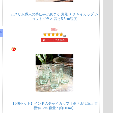
ムスリム職人の手仕事が息づく 薄彫り チャイカップ シ
ョットグラス 高さ5.5cm程度
498
円
(1)
カートに入れる
ｇ
【5個セット】インドのチャイカップ【高さ:約8.5cm 直
径:約6cm 容量：約110ml】