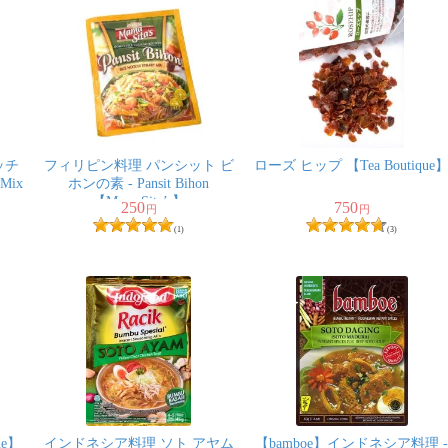
ッチ
フィリピン料理 パンシット ビ
ローズ ヒップ 【Tea Boutique
 Mix
ホンの素 - Pansit Bihon
【MamaSita’s】
250
750
円
円
(1)
(3)
ue】
インドネシア料理 ソト アヤム
【bamboe】インドネシア料理 