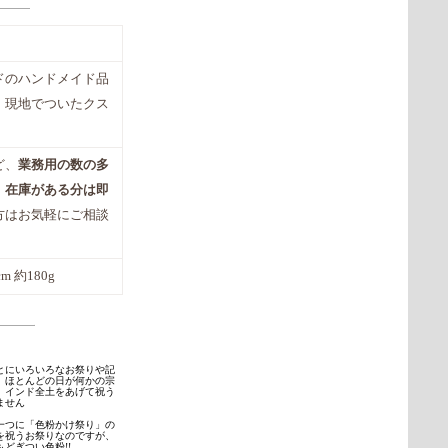
ドのハンドメイド品
・現地でついたクス
ど、
業務用の数の多
。
在庫がある分は即
方はお気軽にご相談
0cm 約180g
とにいろいろなお祭りや記
、ほとんどの日が何かの宗
、インド全土をあげて祝う
ません
一つに「色粉かけ祭り」の
を祝うお祭りなのですが、
どぎつい色粉!!