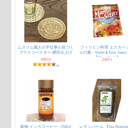
ムスリム職人の手仕事が息づく
フィリピン料理 エスカベ
ブラスコースター 網目仕上げ
ェの素 - Sweet＆Sour Sauce
【MamaSita’s】
880
240
円
円
(1)
穀物 インカコーヒー - INKA
レモンバーム 【Tea Boutiq