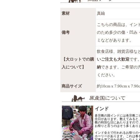
素材
真鍮
こちらの商品は、イン
備考
のため多少の傷・凹み
ミなどがあります。
飲食店様、雑貨店様な
【大ロットでの購
いご注文も大歓迎
です
入について】
納
できます。ご希望の
ください。
商品サイズ
約10cm x 7.90cm x 7.9
インド
多宗教の国インドには各宗教ご
念日があります。数えてみると
教の特別な日にあたりますので
お祭りと言うのはそう多くあり
インド全土で行われるお祭りの
ホーリーがあります。これは春
写真を見て分かる様に、なんとも