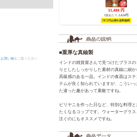
31,488
円
1個あたり
2,624円
7872円お得&送料無料
■重厚な真鍮製
にお買い物
をご覧ください
インドの雑貨屋さんで見つけたブラスの
りとしたしっかりした素材の真鍮に細か
高級感のある一品。インドの食器はステ
テムが良く知られていますが、こういっ
た違った趣があって素敵ですね。
ビリヤニを作った日など、特別な料理と
たくなるコップです。ウォーターグラス
注ぐのにもオススメですね。