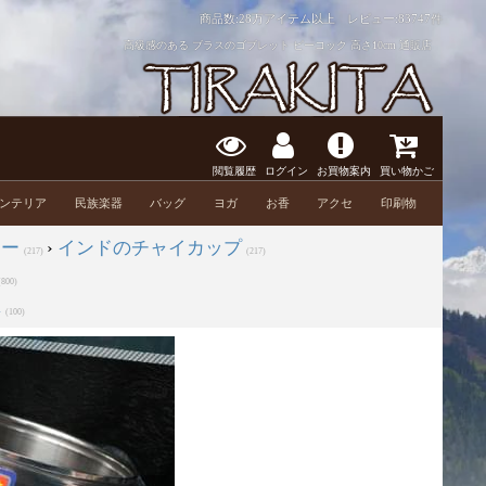
商品数:28万アイテム以上 レビュー:
83747件
高級感のある ブラスのゴブレット ピーコック 高さ10cm 通販店
閲覧履歴
ログイン
お買物案内
買い物かご
ンテリア
民族楽器
バッグ
ヨガ
お香
アクセ
印刷物
ター
›
インドのチャイカップ
(217)
(217)
(800)
集
(100)