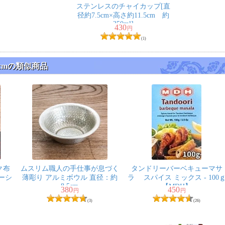
ステンレスのチャイカップ[直
径約7.5cm×高さ約11.5cm 約
350ml]
430
円
(1)
cmの類似商品
ク布
ムスリム職人の手仕事が息づく
タンドリーバーベキューマサ
ーシ
薄彫り アルミボウル 直径：約
ラ スパイス ミックス - 100
8.5cm
【MDH】
380
450
円
円
(3)
(26)