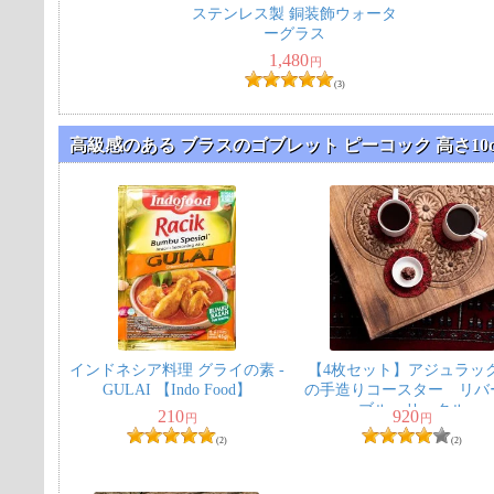
ステンレス製 銅装飾ウォータ
ーグラス
1,480
円
(3)
高級感のある ブラスのゴブレット ピーコック 高さ10
インドネシア料理 グライの素 -
【4枚セット】アジュラッ
GULAI 【Indo Food】
の手造りコースター リバ
ブル サークル
210
920
円
円
(2)
(2)