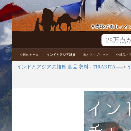
高級感のある ブラスのゴブレット ピーコック 高さ10cm
今日のセール
インドとアジア雑貨
布とファブリック
化粧品・
インドとアジアの雑貨 食品 衣料 - TIRAKITA
›
(6953)