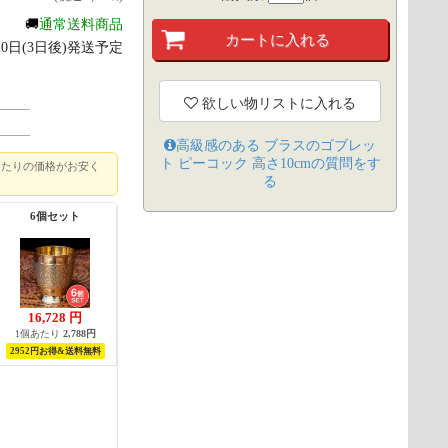
🚚
通常送料商品
月10日(3日後)発送予定
欲しい物リストに入れる
高級感のある ブラスのゴブレッ
ト ピーコック 高さ10cm
の質問をす
あたりの価格がお安く
る
6個セット
16,728
円
1個あたり
2,788円
2952円お得&送料無料