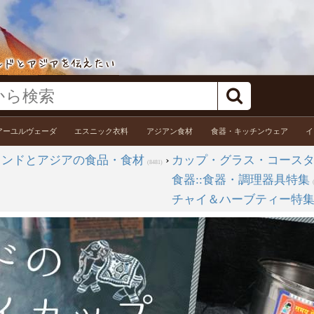
アーユルヴェーダ
エスニック衣料
アジアン食材
食器・キッチンウェア
イ
インドとアジアの食品・食材
›
カップ・グラス・コース
(8481)
食器::食器・調理器具特集
チャイ＆ハーブティー特