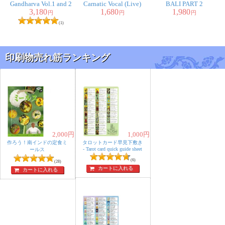
Gandharva Vol.1 and 2
Carnatic Vocal (Live)
BALI PART 2
3,180
1,680
1,980
円
円
円
(1)
印刷物売れ筋ランキング
2,000
円
1,000
円
作ろう！南インドの定食ミ
タロットカード早見下敷き
‐ Tarot card quick guide sheet
ールス
(6)
(28)
カートに入れる
カートに入れる