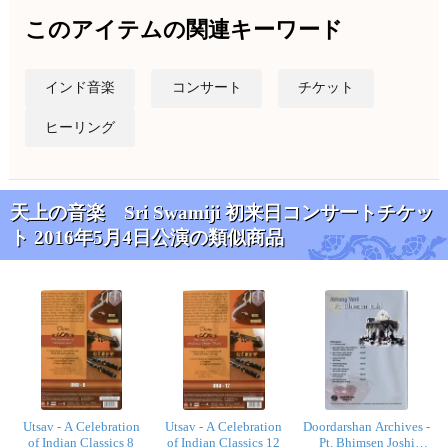
このアイテムの関連キーワード
インド音楽
コンサート
チケット
ヒーリング
天上の音楽 Sri Swamiji 初来日コンサートチケッ
ト 2016年5月4日公演の類似商品
Utsav - A Celebration
Utsav - A Celebration
Doordarshan Archives -
of Indian Classics 8
of Indian Classics 12
Pt. Bhimsen Joshi