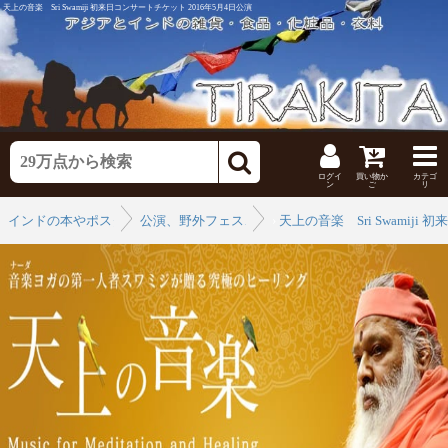
天上の音楽 Sri Swamiji 初来日コンサートチケット 2016年5月4日公演
ログイ
買い物か
カテゴ
ン
ご
リ
インドの本やポスター
公演、野外フェス、クラブイベントチケットの通販
›
天上の音楽 Sri Swamij
›