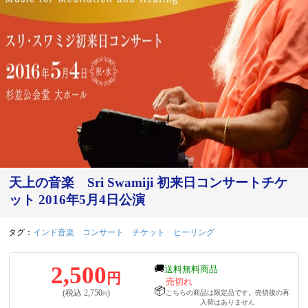
天上の音楽 Sri Swamiji 初来日コンサートチケ
ット 2016年5月4日公演
タグ：
インド音楽
コンサート
チケット
ヒーリング
2,500
🚚
送料無料商品
円
売切れ
📦
(税込
2,750
)
こちらの商品は限定品です。売切後の再
円
入荷はありません