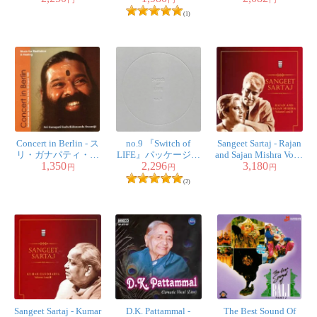
サッチダーナンダ・
[DVD]
(1)
スワミジ
Concert in Berlin - ス
no.9 『Switch of
Sangeet Sartaj - Rajan
リ・ガナパティ・サ
LIFE』パッケージ＋
and Sajan Mishra Vol.1
1,350
2,296
3,180
ッチダーナンダ・ス
ダウンロードコード
and 2
円
円
円
ワミジ
（*CDは付属いたし
(2)
ません）
Sangeet Sartaj - Kumar
D.K. Pattammal -
The Best Sound Of