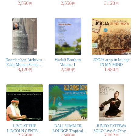
2,550
2,550
3,120
(PAL) [1DVD]
円
円
円
Doordarshan Archives -
Wadali Brothers
JOGJA atrip in lounge
Fakir Mohan Senapati
Volume 1
IN MY MIND
3,120
2,480
1,980
[1DVD]
円
円
円
LIVE AT THE
BALI SUMMER
JUNZO TATEIWA
LINCOLN CENTER -
LOUNGE Tropical
SOLO Live At Otoya-
2,250
1,980
2,082
スリ・ガナパティ・
Dance Party
Kintoki(2015.7.4SAT)
円
円
円