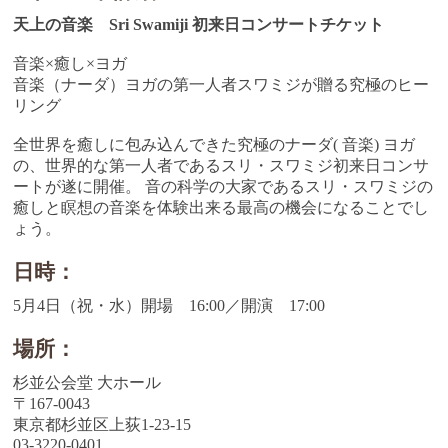
天上の音楽 Sri Swamiji 初来日コンサートチケット
音楽×癒し×ヨガ
音楽（ナーダ）ヨガの第一人者スワミジが贈る究極のヒー
リング
全世界を癒しに包み込んできた究極のナーダ( 音楽) ヨガ
の、世界的な第一人者であるスリ・スワミジ初来日コンサ
ートが遂に開催。 音の科学の大家であるスリ・スワミジの
癒しと瞑想の音楽を体験出来る最高の機会になることでし
ょう。
日時：
5月4日（祝・水）開場 16:00／開演 17:00
場所：
杉並公会堂 大ホール
〒167-0043
東京都杉並区上荻1-23-15
03-3220-0401