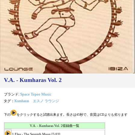
V.A. - Kumharas Vol. 2
ブランド:
Space Tepee Music
タグ：
Kumharas
エスノ ラウンジ
下の
をクリックすると試聴出来ます。長さは45秒で、音質はCDよりも劣ります
V.A. - Kumharas Vol. 2収録曲一覧
1.Elea - The Seventh Moon [5:03]