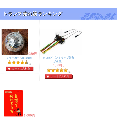
トランス売れ筋ランキング
980
円
タコポイ【ストラップ部分
ミラーボール[110mm]
が金属】
(4)
1,380
円
カートに入れる
(1)
カートに入れる
1,000
円