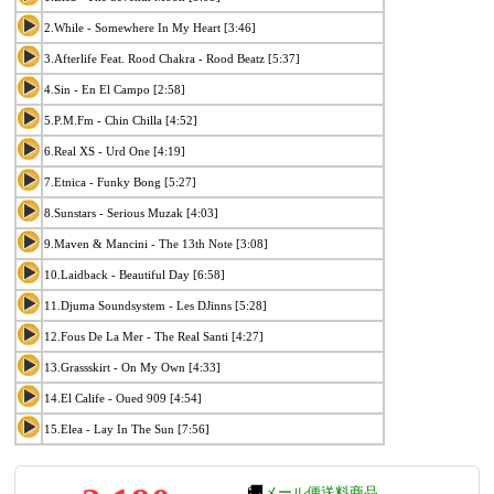
2.While - Somewhere In My Heart [3:46]
3.Afterlife Feat. Rood Chakra - Rood Beatz [5:37]
4.Sin - En El Campo [2:58]
5.P.M.Fm - Chin Chilla [4:52]
6.Real XS - Urd One [4:19]
7.Etnica - Funky Bong [5:27]
8.Sunstars - Serious Muzak [4:03]
9.Maven & Mancini - The 13th Note [3:08]
10.Laidback - Beautiful Day [6:58]
11.Djuma Soundsystem - Les DJinns [5:28]
12.Fous De La Mer - The Real Santi [4:27]
13.Grassskirt - On My Own [4:33]
14.El Calife - Oued 909 [4:54]
15.Elea - Lay In The Sun [7:56]
🚚
メール便送料商品