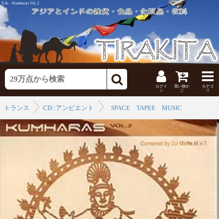
V.A. - Kumharas Vol. 2
ログイ
買い物か
カテゴ
ン
ご
リ
トランス
CD::アンビエント
›
SPACE TAPEE MUSIC
›