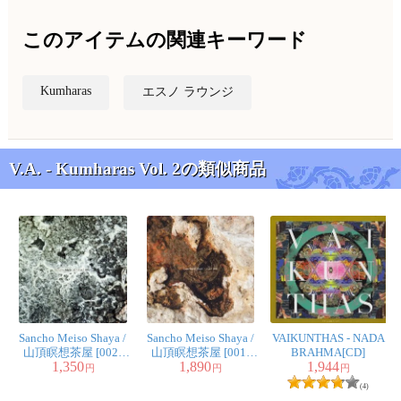
このアイテムの関連キーワード
Kumharas
エスノ ラウンジ
V.A. - Kumharas Vol. 2の類似商品
Sancho Meiso Shaya /
Sancho Meiso Shaya /
VAIKUNTHAS - NADA
山頂瞑想茶屋 [002]
山頂瞑想茶屋 [001]
BRAHMA[CD]
1,350
1,890
1,944
[CD]
[CD]
円
円
円
(4)