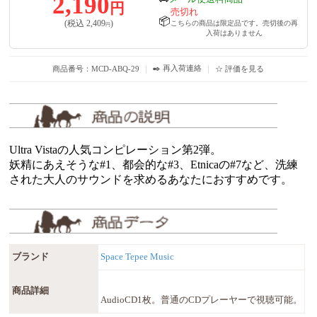
2,190
円
売切れ
📦
(税込
2,409
)
こちらの商品は限定品です。売切後の再
円
入荷はありません
✒️ 再入荷連絡
商品番号：MCD-ABQ-29
｜
｜
☆ 評価を見る
Ultra Vistaの人気コンピレーション第2弾。
妖精にあえそうな#1、都会的な#3、Etnicaの#7など、洗練
された大人のサウンドを求めるあなたにおすすめです。
ブランド
Space Tepee Music
商品詳細
AudioCD1枚。普通のCDプレーヤーで視聴可能。