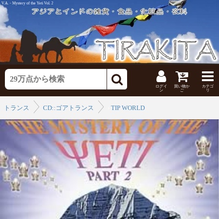
V.A. - Mystery of the Yeti Vol. 2
ログイ
買い物か
カテゴ
ン
ご
リ
トランス
CD::ゴアトランス
›
TIP WORLD
›