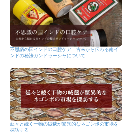
不思議の国インドの口腔ケア 古来から伝わる南イ
ンドの秘法ガンドゥーシャについて
延々と続く干物の絨毯が驚異的なネゴンボの市場を
探訪する