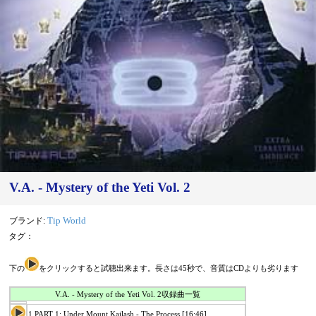
V.A. - Mystery of the Yeti Vol. 2
ブランド:
Tip World
タグ：
下の
をクリックすると試聴出来ます。長さは45秒で、音質はCDよりも劣ります
V.A. - Mystery of the Yeti Vol. 2収録曲一覧
1.PART 1: Under Mount Kailash - The Process [16:46]