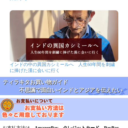
インドの中の異国カシミールへ 人生60年間を刺繍
に捧げた漢に会いに行く
ティラキタお買い物ガイド
不思議で面白いインドとアジアを伝えたい
お支払方法は、
AmazonPay
、
クレジットカード
、
PayPay
、