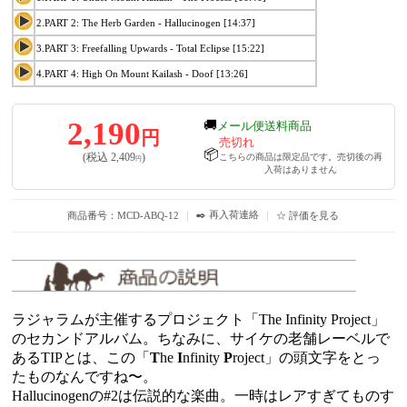
2.PART 2: The Herb Garden - Hallucinogen [14:37]
3.PART 3: Freefalling Upwards - Total Eclipse [15:22]
4.PART 4: High On Mount Kailash - Doof [13:26]
2,190
🚚
メール便送料商品
円
売切れ
📦
(税込
2,409
)
こちらの商品は限定品です。売切後の再
円
入荷はありません
✒️ 再入荷連絡
商品番号：MCD-ABQ-12
｜
｜
☆ 評価を見る
ラジャラムが主催するプロジェクト「The Infinity Project」
のセカンドアルバム。ちなみに、サイケの老舗レーベルで
あるTIPとは、この「
T
he
I
nfinity
P
roject」の頭文字をとっ
たものなんですね〜。
Hallucinogenの#2は伝説的な楽曲。一時はレアすぎてものす