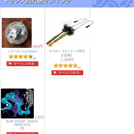
トランス売れ筋ランキング
980
円
タコポイ【ストラップ部分
ミラーボール[110mm]
が金属】
(4)
1,380
円
カートに入れる
(1)
カートに入れる
1,818
IGOR SWAMP - HAFEN
HERTZ [CD]
円