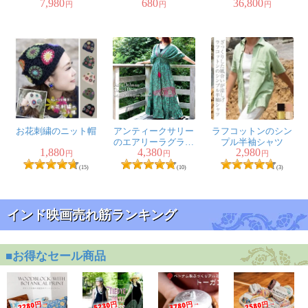
7,980
680
36,800
プリント フレアワン
【チョリ付き】
円
円
円
ピース ロング丈
お花刺繍のニット帽
アンティークサリー
ラフコットンのシン
のエアリーラグラン
プル半袖シャツ
1,880
4,380
2,980
ティアードドレス
円
円
円
(15)
(10)
(3)
インド映画売れ筋ランキング