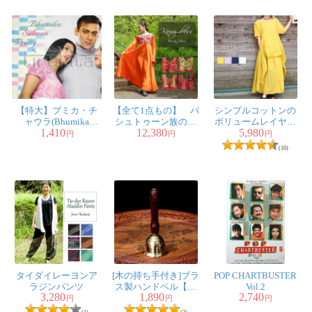
【特大】ブミカ・チ
【全て1点もの】 パ
シンプルコットンの
ャウラ(Bhumika
シュトゥーン族の伝
ボリュームレイヤー
1,410
12,380
5,980
Chawla)、サルマン・
統衣装 カミーズド
ドワンピース
円
円
円
カーン(Salman Khan)
レス ロング 【オレ
(10)
とプリティー・ジン
ンジ】
タ(Preity Z
タイダイレーヨンア
[木の持ち手付き]ブラ
POP CHARTBUSTER
ラジンパンツ
ス製ハンドベル【約
Vol.2
3,280
1,890
2,740
13.5cm】
円
円
円