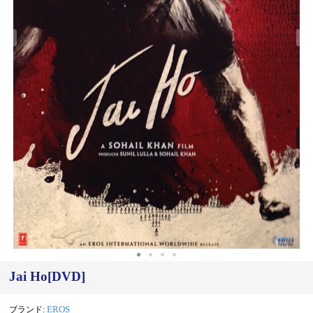
‹
›
Jai Ho[DVD]
ブランド:
EROS