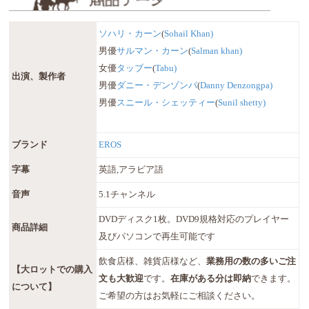
ソハリ・カーン
(
Sohail Khan)
男優
サルマン・カーン
(
Salman khan)
女優
タッブー
(
Tabu)
出演、製作者
男優
ダニー・デンゾンパ
(
Danny Denzongpa)
男優
スニール・シェッティー
(
Sunil shetty)
ブランド
EROS
字幕
英語,アラビア語
音声
5.1チャンネル
DVDディスク1枚。DVD9規格対応のプレイヤー
商品詳細
及びパソコンで再生可能です
飲食店様、雑貨店様など、
業務用の数の多いご注
【大ロットでの購入
文も大歓迎
です。
在庫がある分は即納
できます。
について】
ご希望の方はお気軽にご相談ください。