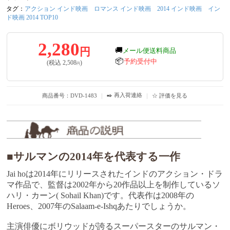
タグ：
アクション インド映画
ロマンス インド映画
2014 インド映画
イン
ド映画 2014 TOP10
2,280
円
🚚
メール便送料商品
📦
予約受付中
(税込
2,508
)
円
✒️ 再入荷連絡
商品番号：DVD-1483
｜
｜
☆ 評価を見る
■サルマンの2014年を代表する一作
Jai hoは2014年にリリースされたインドのアクション・ドラ
マ作品で、監督は2002年から20作品以上を制作しているソ
ハリ・カーン( Sohail Khan)です。代表作は2008年の
Heroes、2007年のSalaam-e-Ishqあたりでしょうか。
主演俳優にボリウッドが誇るスーパースターのサルマン・