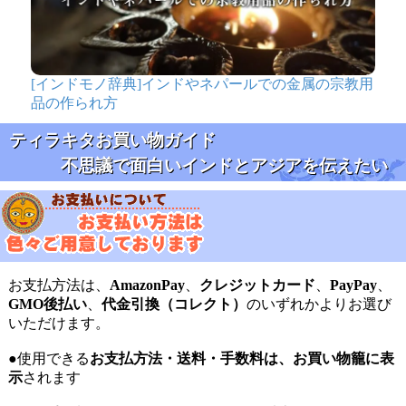
[インドモノ辞典]インドやネパールでの金属の宗教用
品の作られ方
ティラキタお買い物ガイド
不思議で面白いインドとアジアを伝えたい
お支払方法は、
AmazonPay
、
クレジットカード
、
PayPay
、
GMO後払い
、
代金引換（コレクト）
のいずれかよりお選び
いただけます。
●使用できる
お支払方法・送料・手数料は、お買い物籠に表
示
されます