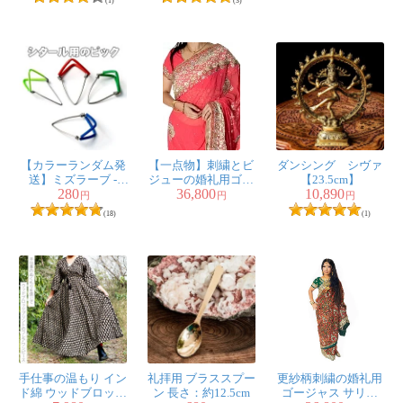
(1)
(3)
【カラーランダム発
【一点物】刺繍とビ
ダンシング シヴァ
送】ミズラーブ -
ジューの婚礼用ゴー
【23.5cm】
280
36,800
10,890
Mizrab【シタール用
ジャス ジョーゼット
円
円
円
のピック】
サリー【チョリ付
(18)
(1)
き】 - ピンク
手仕事の温もり イン
礼拝用 ブラススプー
更紗柄刺繍の婚礼用
ド綿 ウッドブロック
ン 長さ：約12.5cm
ゴージャス サリー