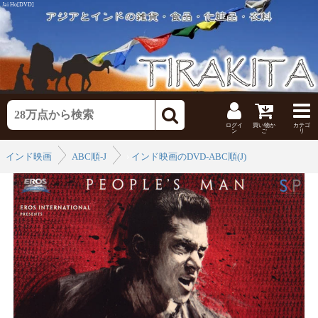
Jai Ho[DVD]
ログイ
買い物か
カテゴ
ン
ご
リ
インド映画
ABC順-J
›
インド映画のDVD-ABC順(J)
›