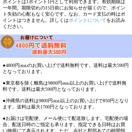
ポイントは1ポイント1円として利用できます。有効期限は
一年間。期限切れの15日前にお知らせが届くので、ポイン
ト失効の心配もなく安心です。なお、カード支払の時はポ
イントはつきません。詳しくは
ポイントについて
をお読み
ください。
●4800円
のお買い上げで送料無料です。送料は最大590円
(税抜)
となっております。
●東京都を除く離島は9800円
以上のお買い上げで送料無
(税抜)
料です。送料は最大590円となっております。
●沖縄県の送料は9800円
以上のお買い上げで850円となり
(税抜)
ます。送料は最大1700円となっております。
●お届けは宅配便、メール便にて配送致します。宅配便の場
合、配送日時のご指定も承ります。指定できる日時はお買
い物籠にて表示されます。ただ、会社と郡部あての時間指