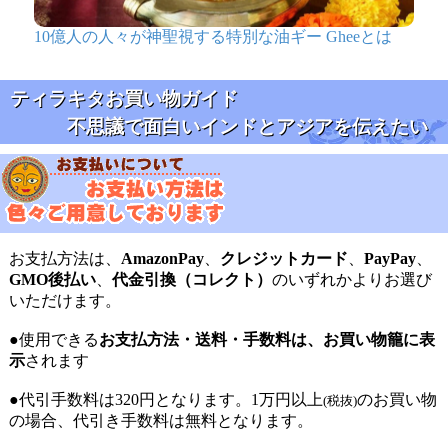
10億人の人々が神聖視する特別な油ギー Gheeとは
ティラキタお買い物ガイド
不思議で面白いインドとアジアを伝えたい
お支払方法は、
AmazonPay
、
クレジットカード
、
PayPay
、
GMO後払い
、
代金引換（コレクト）
のいずれかよりお選び
いただけます。
●使用できる
お支払方法・送料・手数料は、お買い物籠に表
示
されます
●代引手数料は320円となります。1万円以上
のお買い物
(税抜)
の場合、代引き手数料は無料となります。