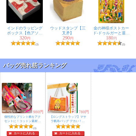
インドのラッピング
ウッドスタンプ【三
金の神様ポストカー
ボックス【色アソー
叉矛】
ド-ドゥルガーと退治
320
290
180
ト】
されるマヒシャ
円
円
円
(2)
(2)
バッグ売れ筋ランキング
980
円
780
円
個性的なプリント柄をアク
【ロングストラップ】マサ
セントに！コットン素材の
ラ帆布バッグ デカい！頑
シンプルエコバッグ
丈！便利！！
(1)
カートに入れる
カートに入れる