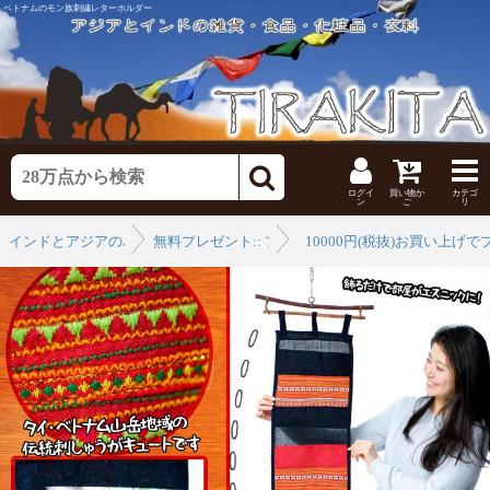
ベトナムのモン族刺繍レターホルダー
ログイ
買い物か
カテゴ
ン
ご
リ
インドとアジアのバッグ
無料プレゼント:: プレゼント
›
10000円(税抜)お買い上げで
›