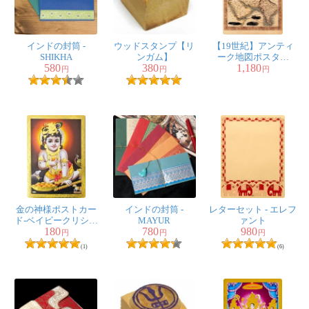
インドの封筒 -
ウッドスタンプ【リ
【19世紀】アンティ
SHIKHA
ンガム】
ーク地図ポスター
580
380
1,180
[OVERLAND ROUTE
円
円
円
TO INDIA]【ヨーロッ
パ・インド周辺】
金の神様ポストカー
インドの封筒 -
レターセット - エレフ
ド-ベイビークリシュ
MAYUR
ァント
180
780
980
ナ
円
円
円
(1)
(6)