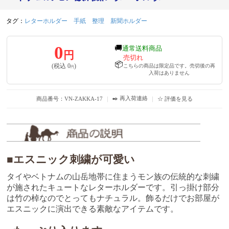
タグ：
レターホルダー
手紙
整理
新聞ホルダー
0
🚚
通常送料商品
円
売切れ
📦
(税込
0
)
こちらの商品は限定品です。売切後の再
円
入荷はありません
✒️ 再入荷連絡
商品番号：VN-ZAKKA-17
｜
｜
☆ 評価を見る
■エスニック刺繍が可愛い
タイやベトナムの山岳地帯に住まうモン族の伝統的な刺繍
が施されたキュートなレターホルダーです。引っ掛け部分
は竹の棹なのでとってもナチュラル。飾るだけでお部屋が
エスニックに演出できる素敵なアイテムです。