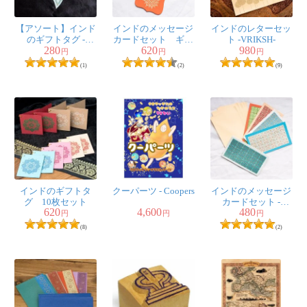
【アソート】インド
インドのメッセージ
インドのレターセッ
のギフトタグ -
カードセット ギフ
ト -VRIKSH-
280
620
980
PUSHPA
トカード
円
円
円
(1)
(2)
(9)
インドのギフトタ
クーパーツ - Coopers
インドのメッセージ
グ 10枚セット
カードセット -
620
4,600
480
ALANKAR
円
円
円
(8)
(2)