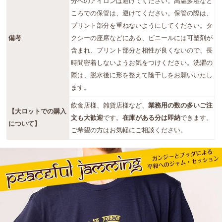
分へのアイロンは避けてください。高温多湿なと
ころでの保管は、避けてください。保管の際は、
プリント部分を重ねないようにしてください。タ
備考
クシーの座席などにある、ビニールには可塑剤が
含まれ、プリント部分と相性が良くないので、長
時間密着しないようお気をつけください。洗濯の
際は、脱水後に形を整えて陰干しをお願いいたし
ます。
飲食店様、雑貨店様など、
業務用の数の多いご注
【大ロットでの購入
文も大歓迎
です。
在庫がある分は即納
できます。
について】
ご希望の方はお気軽にご相談ください。