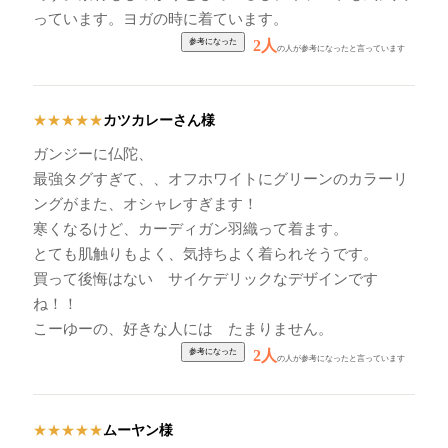
っています。ヨガの時に着ています。
2人
の人が参考になったと言っています
カツカレーさん様
★
★
★
★
★
ガンジーに仏陀、
最強タグすぎて、、オフホワイトにグリーンのカラーリ
ングがまた、オシャレすぎます！
寒くなるけど、カーディガン羽織って着ます。
とても肌触りもよく、気持ちよく着られそうです。
買って後悔はない サイケデリックなデザインです
ね！！
こーゆーの、好きな人には たまりません。
2人
の人が参考になったと言っています
ムーヤン様
★
★
★
★
★