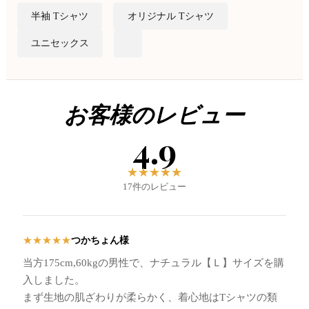
半袖 Tシャツ
オリジナル Tシャツ
ユニセックス
お客様のレビュー
4.9
★
★
★
★
★
17件のレビュー
つかちょん様
★
★
★
★
★
当方175cm,60kgの男性で、ナチュラル【Ｌ】サイズを購
入しました。
まず生地の肌ざわりが柔らかく、着心地はTシャツの類