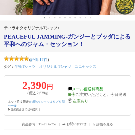
ティラキタオリジナルTシャツ♪
PEACEFUL JAMMING-ガンジーとブッダによる
平和へのジャム・セッション！
(
評価:
17
件
)
タグ：
半袖 Tシャツ
オリジナル Tシャツ
ユニセックス
2,390
円
🚚
メール便送料商品
(税込
2,629
)
📅今
ご注文いただくと、今日発送
円
📦
在庫あり
ネット注文限定:
お得なTシャツよりどり割
セール
対象商品3点で10%割引!
✒️ お問い合わせ
商品番号：TS-FLA-752
｜
｜
☆ 評価を見る