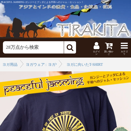
PEACEFUL JAMMING-ガンジーとブッダによる平和へのジャム・セッション！
ログイ
買い物か
カテゴ
ン
ご
リ
ヨガ用品
ヨガウェア:: ヨガウェア
›
ヨガに向いたT-SHIRT
›