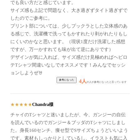
でも良い方だと感じています。
サイズ感も上記で問題なく、大き過ぎずタイト過ぎずで
したのでご参考に。
プリント部については、少しプックラとした立体感のあ
る感じで、洗濯機で洗ってもかすれたり剥がれたりもし
にくいのかなと思います。（現状1度だけ洗濯した感想
ですが、万一かすれても味が出て逆にありです）
デザインが気に入れば、サイズ感だけ見極めればヘビロ
テTシャツ間違いなしでオススメです！みんなでセッシ
ョンしようぜ🤘
4人
の人が参考になったと言っています
Chandra様
★
★
★
★
★
チャイのTシャツと迷いましたが、今、ガンジーの自伝
を読んでいるのでガンジー＆ブッダのTシャツにしまし
た。身長160センチ、痩せ型でSサイズちょうどいいよう
です。素材もしっかりとしているし、イラストも気に入