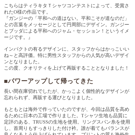
こちらはティラキタＴシャツコンテストによって、受賞さ
れたO様の作品です。
『ガンジーの「平和への道はない。平和こそが道なのだ」
との言葉をメッセージとして円周部にデザイン。ガンジー
とブッダによる平和へのジャム・セッション！というイメ
ージです。』
インパクトの有るデザインに、スタッフからはかっこいい
ね～と高評価。特に男性スタッフからの人気が高いデザイ
ンとなりました。
この度、クオリティを上げて再販することとなりました！
■パワーアップして帰ってきた
長い間在庫切れでしたが、かっこよく個性的なデザインが
忘れられず、再販する運びとなりました。
もともとは海外で作っていたのですが、今回は品質を高め
るために日本の工場で作りました。Tシャツ生地も品質に
定評のある、TRUSSの生地を使用。リングスパン糸を使用
し、首周りもすっきりした付け衿。誰が着てもバランスが
良くなるよう仕上げられています。プリントの質も海外生