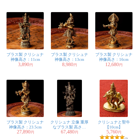
15.5cm
ラス製 高さ：約7cm
ブラス製 クリシュナ
ブラス製 クリシュナ
ブラス製 クリシュナ
神像高さ：11cm
神像高さ：13cm
神像高さ：16cm
3,890
8,980
12,680
円
円
円
ブラス製 クリシュナ
クリシュナ 立像 重厚
クリシュナと聖牛
神像高さ：23.5cm
なブラス製 高さ：
【10cm】
27,890
67,480
5,760
46.5cm程度
円
円
円
(1)