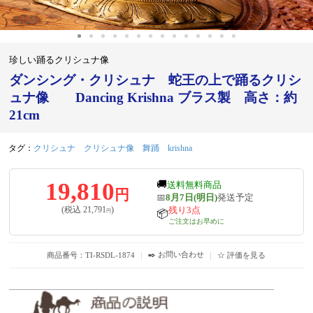
珍しい踊るクリシュナ像
ダンシング・クリシュナ 蛇王の上で踊るクリシ
ュナ像 Dancing Krishna ブラス製 高さ：約
21cm
タグ：
クリシュナ
クリシュナ像
舞踊
krishna
19,810
🚚
送料無料商品
円
📅
8月7日(明日)
発送予定
残り3点
(税込
21,791
)
円
📦
ご注文はお早めに
✒️ お問い合わせ
商品番号：TI-RSDL-1874
｜
｜
☆ 評価を見る