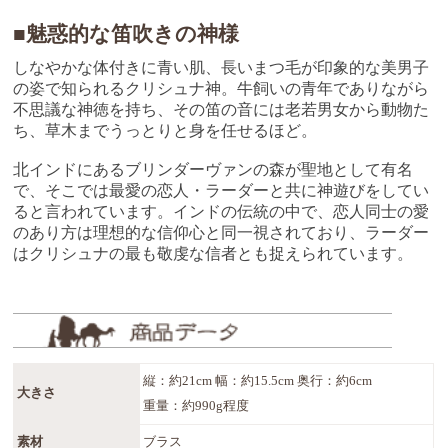
■魅惑的な笛吹きの神様
しなやかな体付きに青い肌、長いまつ毛が印象的な美男子
の姿で知られるクリシュナ神。牛飼いの青年でありながら
不思議な神徳を持ち、その笛の音には老若男女から動物た
ち、草木までうっとりと身を任せるほど。
北インドにあるブリンダーヴァンの森が聖地として有名
で、そこでは最愛の恋人・ラーダーと共に神遊びをしてい
ると言われています。インドの伝統の中で、恋人同士の愛
のあり方は理想的な信仰心と同一視されており、ラーダー
はクリシュナの最も敬虔な信者とも捉えられています。
縦：約21cm 幅：約15.5cm 奥行：約6cm
大きさ
重量：約990g程度
素材
ブラス