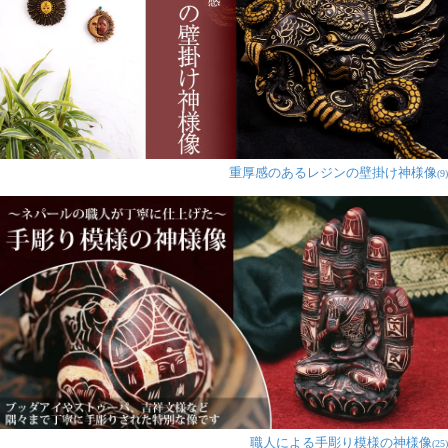
重厚感のあるレジンの壁掛け神様像
(9)
職人による手彫り模様の神様像
(25)