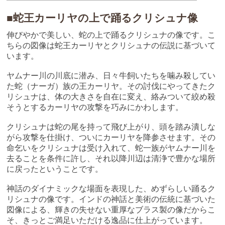
■蛇王カーリヤの上で踊るクリシュナ像
伸びやかで美しい、蛇の上で踊るクリシュナの像です。こ
ちらの図像は蛇王カーリヤとクリシュナの伝説に基づいて
います。
ヤムナー川の川底に潜み、日々牛飼いたちを噛み殺してい
た蛇（ナーガ）族の王カーリヤ。その討伐にやってきたク
リシュナは、体の大きさを自在に変え、絡みついて絞め殺
そうとするカーリヤの攻撃を巧みにかわします。
クリシュナは蛇の尾を持って飛び上がり、頭を踏み潰しな
がら攻撃を仕掛け、ついにカーリヤを降参させます。その
命乞いをクリシュナは受け入れて、蛇一族がヤムナー川を
去ることを条件に許し、それ以降川辺は清浄で豊かな場所
に戻ったということです。
神話のダイナミックな場面を表現した、めずらしい踊るク
リシュナの像です。インドの神話と美術の伝統に基づいた
図像による、輝きの失せない重厚なブラス製の像だからこ
そ、きっとご満足いただける逸品に仕上がっています。