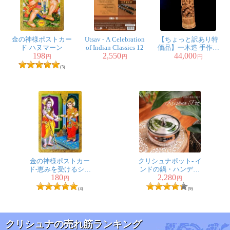
金の神様ポストカー
Utsav - A Celebration
【ちょっと訳あり特
ド-ハヌマーン
of Indian Classics 12
価品】一木造 手作り
198
2,550
44,000
一点もの チークウッ
円
円
円
ド クリシュナ像 37cm
(3)
金の神様ポストカー
クリシュナポット- イ
ド-恵みを受けるシヴ
ンドの鍋・ハンディ
180
2,280
ァ
【直径約15.5cm】
円
円
(3)
(9)
クリシュナの売れ筋ランキング