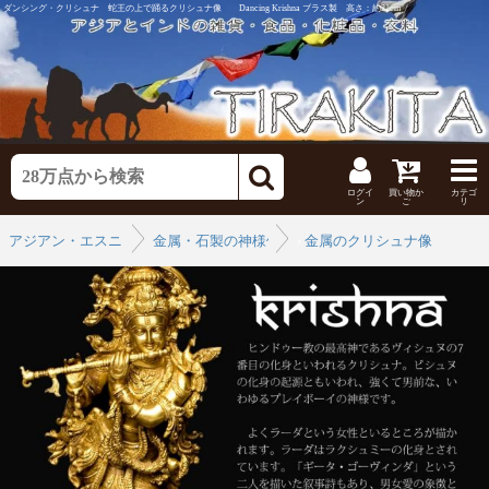
ダンシング・クリシュナ 蛇王の上で踊るクリシュナ像 Dancing Krishna ブラス製 高さ：約21cm
ログイ
買い物か
カテゴ
ン
ご
リ
アジアン・エスニックなインテリア
金属・石製の神様像
›
金属のクリシュナ像
›