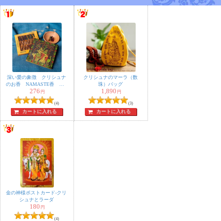
深い愛の象徴 クリシュナ
クリシュナのマーラ（数
のお香 NAMASTE香 〔6
珠）バッグ
276
1,890
種の香り 36個入り〕 ナ
円
円
チュラルインセンス コー
(4)
(3)
ン香セット
カートに入れる
カートに入れる
金の神様ポストカード-クリ
シュナとラーダ
180
円
(4)