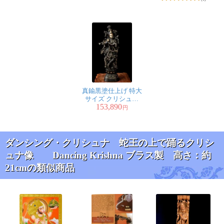
真鍮黒塗仕上げ 特大
サイズ クリシュナ
153,890
75cm
円
ダンシング・クリシュナ 蛇王の上で踊るクリシ
ュナ像 Dancing Krishna ブラス製 高さ：約
21cmの類似商品