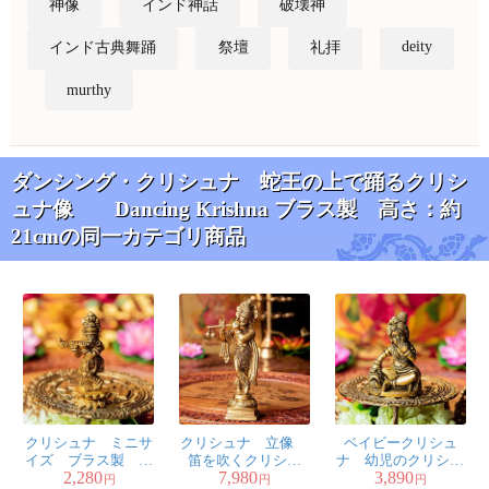
神像
インド神話
破壊神
deity
インド古典舞踊
祭壇
礼拝
murthy
ダンシング・クリシュナ 蛇王の上で踊るクリシ
ュナ像 Dancing Krishna ブラス製 高さ：約
21cmの同一カテゴリ商品
クリシュナ ミニサ
クリシュナ 立像
ベイビークリシュ
イズ ブラス製 高
笛を吹くクリシュ
ナ 幼児のクリシュ
2,280
7,980
3,890
さ：約7cm
ナ Krishna 高さ：約
ナ Baby Krishna ブ
円
円
円