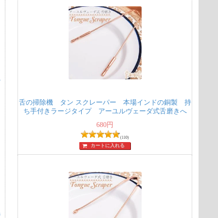
ナ
舌の掃除機 タン スクレーパー 本場インドの銅製 持
ち手付きラージタイプ アーユルヴェーダ式舌磨きへ
680
円
(110)
カートに入れる
産