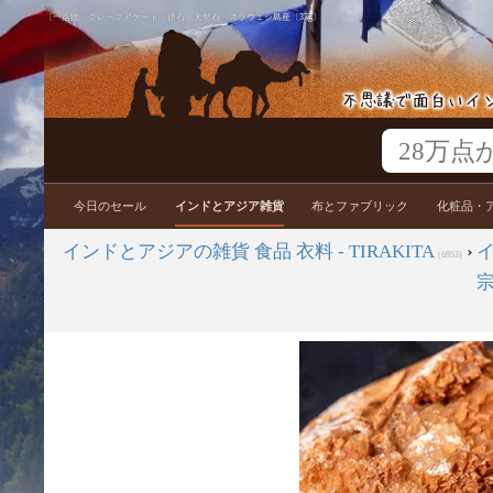
〔一点物〕グレープアゲート 原石 天然石 スラウェシ島産〔37g〕
今日のセール
インドとアジア雑貨
布とファブリック
化粧品・
インドとアジアの雑貨 食品 衣料 - TIRAKITA
›
(6953)