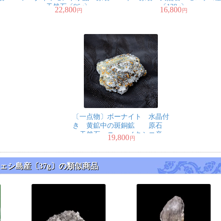
天然石〔96g〕
〔138g〕
22,800
16,800
円
円
〔一点物〕ボーナイト 水晶付
き 黄鉱中の斑銅鉱 原石
天然石 ニューメキシコ産
19,800
円
〔101g〕
シ島産〔37g〕の類似商品