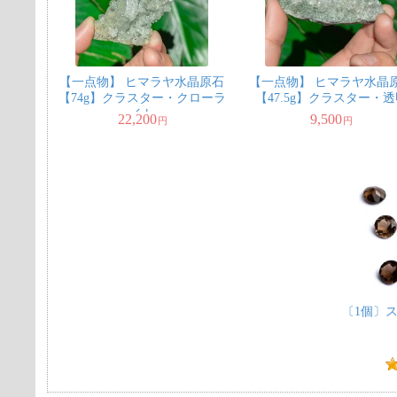
【一点物】 ヒマラヤ水晶原石
【一点物】 ヒマラヤ水晶
【74g】クラスター・クローラ
【47.5g】クラスター・
イト
22,200
9,500
円
円
〔1個〕