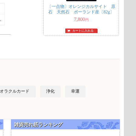
〔一点物〕オレンジカルサイト 原
石 天然石 ポーランド産〔82g〕
7,800
。
円
カートに入れる
オラクルカード
浄化
幸運
雑貨売れ筋ランキング