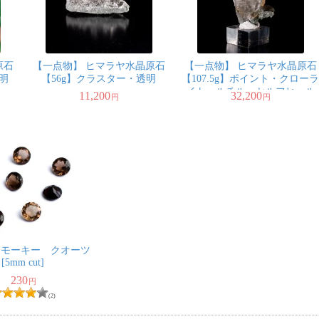
原石
【一点物】 ヒマラヤ水晶原石
【一点物】 ヒマラヤ水晶原石
透明
【56g】クラスター・透明
【107.5g】ポイント・クロー
イト・ルチル・セルフヒール
11,200
32,200
円
円
ド・バーコード
スモーキー クオーツ
[5mm cut]
230
円
(2)