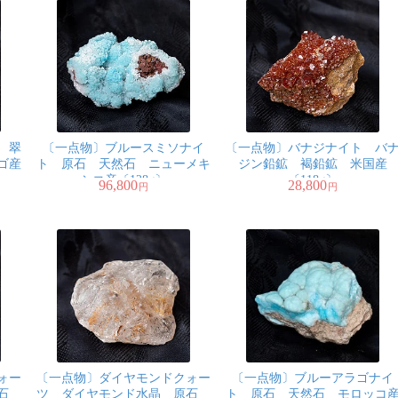
 翠
〔一点物〕ブルースミソナイ
〔一点物〕バナジナイト バ
ゴ産
ト 原石 天然石 ニューメキ
ジン鉛鉱 褐鉛鉱 米国産
シコ産〔128g〕
〔118g〕
96,800
28,800
円
円
ォー
〔一点物〕ダイヤモンドクォー
〔一点物〕ブルーアラゴナイ
原石
ツ ダイヤモンド水晶 原石
ト 原石 天然石 モロッコ