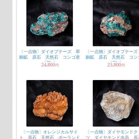
〔一点物〕ダイオプテーズ 翠
〔一点物〕ダイオプテーズ
銅鉱 原石 天然石 コンゴ産
銅鉱 原石 天然石 コン
〔75g〕
〔72g〕
24,800
23,800
円
円
〔一点物〕オレンジカルサイ
〔一点物〕ダイヤモンドク
ト 原石 天然石 ポーランド
ツ ダイヤモンド水晶 