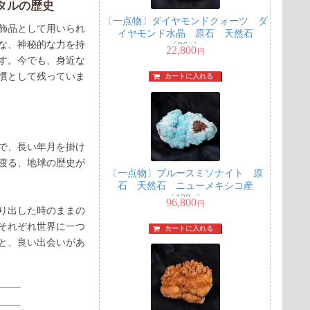
タルの歴史
〔一点物〕ダイヤモンドクォーツ ダ
飾品として用いられ
イヤモンド水晶 原石 天然石
な、神秘的な力を持
〔96g〕
22,800
円
す。今でも、身近な
慣として残っていま
カートに入れる
で、長い年月を掛け
渡る、地球の歴史が
〔一点物〕ブルースミソナイト 原
石 天然石 ニューメキシコ産
〔128g〕
96,800
円
り出した時のままの
それぞれ世界に一つ
カートに入れる
と、良い出会いがあ