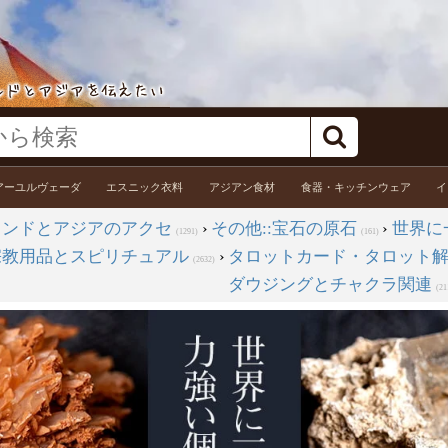
アーユルヴェーダ
エスニック衣料
アジアン食材
食器・キッチンウェア
イ
インドとアジアのアクセ
›
その他::宝石の原石
›
世界に
(1291)
(161)
宗教用品とスピリチュアル
›
タロットカード・タロット
(2632)
ダウジングとチャクラ関連
(21