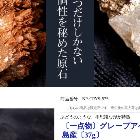
商品番号：
NP-CRYS-525
こちらの商品は限定品です。売切後の再入荷は
ぶどうのような、不思議な形が特徴
〔一点物〕グレープア
島産〔37g〕