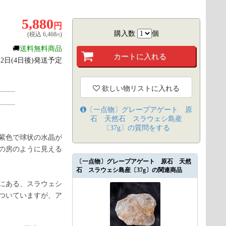
5,880
円
購入数
個
(税込
6,468
)
円
🚚
送料無料商品
月12日(4日後)発送予定
欲しい物リストに入れる
〔一点物〕グレープアゲート 原
石 天然石 スラウェシ島産
〔37g〕
の質問をする
紫色で球状の水晶が
の房のように見える
〔一点物〕グレープアゲート 原石 天然
石 スラウェシ島産〔37g〕の関連商品
にある、スラウェシ
ついていますが、ア