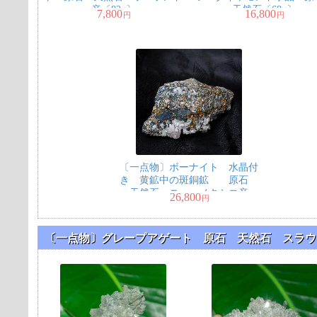
産〔82g〕
天然石〔68g〕
7,800
16,800
円
円
〔一点物〕ボーナイト 水晶付
き 黄鉱中の斑銅鉱 原石
天然石 ニューメキシコ産
26,800
円
〔132g〕
〔一点物〕グレープアゲート 原石 天然石 スラウェ