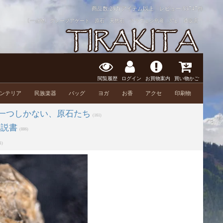
商品数:28万アイテム以上 レビュー:
83747件
〔一点物〕グレープアゲート 原石 天然石 スラウェシ島産〔37g〕 通販店
閲覧履歴
ログイン
お買物案内
買い物かご
ンテリア
民族楽器
バッグ
ヨガ
お香
アクセ
印刷物
一つしかない、原石たち
(161)
解説書
(886)
1)