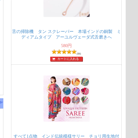
舌の掃除機 タン スクレーパー 本場インドの銅製 ミ
ディアムタイプ アーユルヴェーダ式舌磨きへ
580
円
(84)
カートに入れる
すべて1点物 インド伝統模様サリー チョリ用生地付