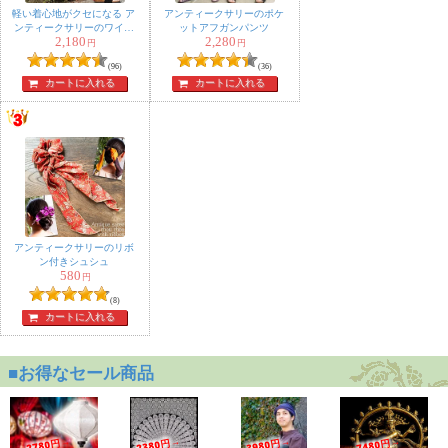
軽い着心地がクセになる ア
アンティークサリーのポケ
ンティークサリーのワイド
ットアフガンパンツ
2,180
2,280
パンツ
円
円
(96)
(36)
カートに入れる
カートに入れる
アンティークサリーのリボ
ン付きシュシュ
580
円
(8)
カートに入れる