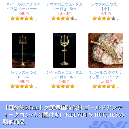
ネパールの ククリナ
シヴァの三つ又 - ダム
シヴァの三つ又
イフ型 ペーパーナイ
ルー付き 15cm
【小】
880
1,680
970
フ レターオープナー
円
円
円
約：10.5cm
(1)
(6)
(3)
シヴァの三つ又
シヴァの三つ又 - ダム
ネパールの ククリナ
18.5cm
ルー付き 10cm
イフ型 ペーパーナイ
980
980
1,280
フ レターオープナー
円
円
円
約：12cm
(2)
(7)
(1)
【直径約5.5cm】大英帝国時代風 ゴールドアンテ
ィークコンパス[蓋付き] - KELVIN & HUGHESの
類似商品