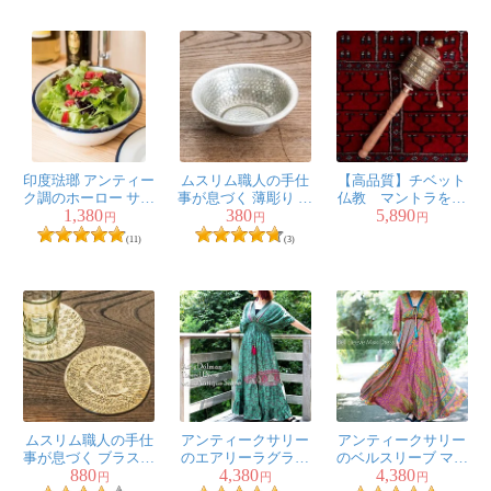
印度琺瑯 アンティー
ムスリム職人の手仕
【高品質】チベット
ク調のホーロー サラ
事が息づく 薄彫り ア
仏教 マントラを唱
1,380
380
5,890
ダボウル - 18.5cm
ルミボウル 直径：約
える 手持ちマニ車
円
円
円
8.5cm
[長さ：約23cm]
(11)
(3)
ムスリム職人の手仕
アンティークサリー
アンティークサリー
事が息づく ブラスコ
のエアリーラグラン
のベルスリーブ マキ
880
4,380
4,380
ースター 網目仕上げ
ティアードドレス
シワンピース
円
円
円