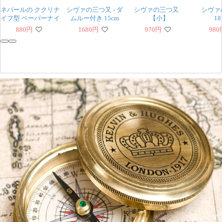
ネパールの ククリナ
シヴァの三つ又 - ダ
シヴァの三つ又
シヴァ
イフ型 ペーパーナイ
ムルー付き 15cm
【小】
18
フ レターオープナー
880
円
1680
円
970
円
980
約：10.5cm
‹
›