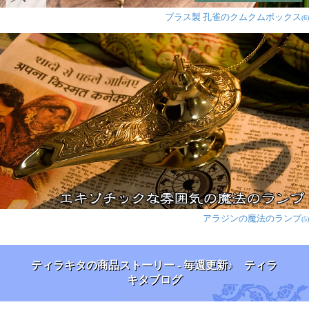
ブラス製 孔雀のクムクムボックス
(6)
アラジンの魔法のランプ
(5)
ティラキタの商品ストーリー - 毎週更新♪ ティラ
キタブログ