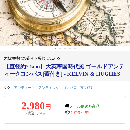
大航海時代の香りを現代に伝える
【直径約5.5cm】大英帝国時代風 ゴールドアンテ
ィークコンパス[蓋付き] - KELVIN & HUGHES
タグ：
アンティーク
アンティック
コンパス
方位磁針
2,980
円
🚚
メール便送料商品
📦
予約受付中
(税込
3,278
)
円