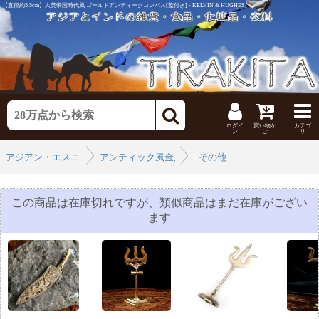
【直径約5.5cm】大英帝国時代風 ゴールドアンティークコンパス[蓋付き] - KELVIN & HUGHES
ログイ
買い物か
カテゴ
ン
ご
リ
アジアン・エスニックなインテリア
アンティック風金属製品
›
その他
›
この商品は在庫切れですが、類似商品はまだ在庫がござい
ます