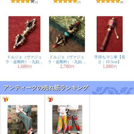
(1)
(7)
(8)
ドルジェ（ヴァジュ
ドルジェ（ヴァジュ
手持ちマニ車【長
ラ・金剛杵） - 九鈷杵
ラ・金剛杵） - 九鈷杵
さ：10.5cm】
1,680
2,780
1,880
【長さ：8cm】
【長さ：7.5cm】
円
円
円
アンティークの売れ筋ランキング