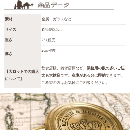
素材
金属、ガラスなど
サイズ
直径約5.5cm
重さ
75g程度
2cm程度
厚さ
飲食店様、雑貨店様など、
業務用の数の多いご注
【大ロットでの購入
文も大歓迎
です。
在庫がある分は即納
できます。
について】
ご希望の方はお気軽にご相談ください。