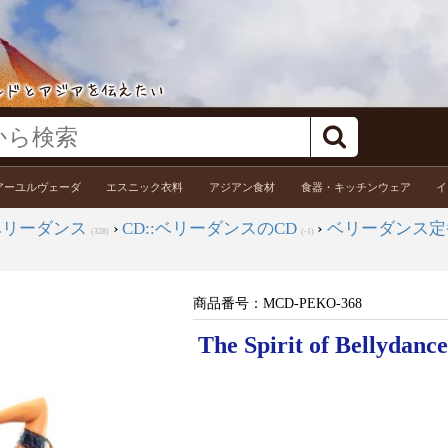
アーユルヴェーダ
エスニック衣料
アジアン食材
食器・キッチンウェア
イ
ベリーダンス
›
CD::ベリーダンスのCD
›
ベリーダンス定
(328)
(-1)
商品番号：
MCD-PEKO-368
The Spirit of Bellydanc