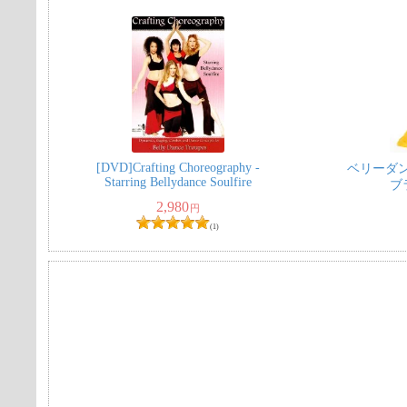
[DVD]Crafting Choreography -
ベリーダ
Starring Bellydance Soulfire
ブ
2,980
円
(1)