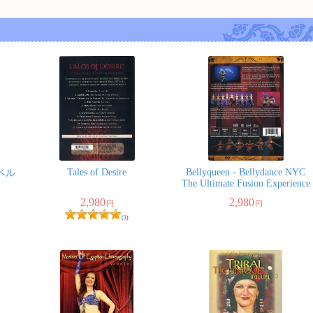
Tales of Desire
Bellyqueen - Bellydance NYC
ベル
The Ultimate Fusion Experience
2,980
2,980
円
円
(1)