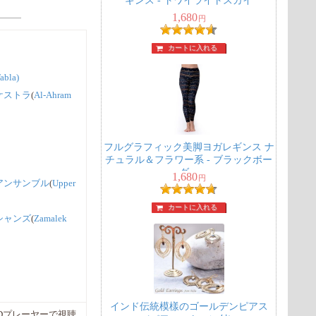
ギンス - トワイライトスカイ
1,680
円
カートに入れる
abla)
ケストラ
(
Al-Ahram
フルグラフィック美脚ヨガレギンス ナ
チュラル＆フラワー系 - ブラックボー
ダー
1,680
円
アンサンブル
(
Upper
カートに入れる
シャンズ
(
Zamalek
インド伝統模樣のゴールデンピアス
のCDプレーヤーで視聴