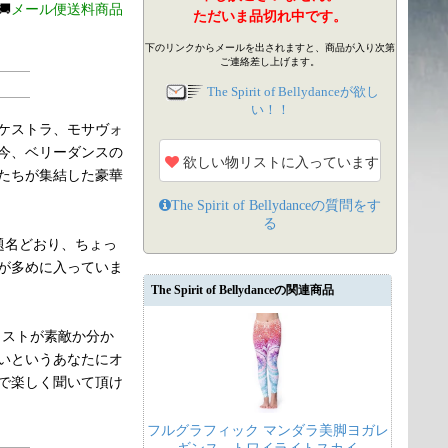
🚚
メール便送料商品
ただいま品切れ中です。
下のリンクからメールを出されますと、商品が入り次第
ご連絡差し上げます。
The Spirit of Bellydanceが欲し
い！！
ケストラ、モサヴォ
今、ベリーダンスの
欲しい物リストに入っています
たちが集結した豪華
The Spirit of Bellydance
の質問をす
る
うCDの題名どおり、ちょっ
が多めに入っていま
The Spirit of Bellydanceの関連商品
ィストが素敵か分か
いというあなたにオ
で楽しく聞いて頂け
フルグラフィック マンダラ美脚ヨガレ