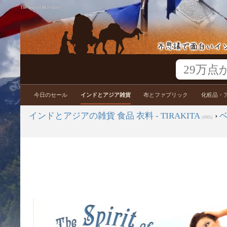
The Spirit of Bellydance
今日のセール
インドとアジア雑貨
布とファブリック
化粧品・
インドとアジアの雑貨 食品 衣料 - TIRAKITA
›
(6965)