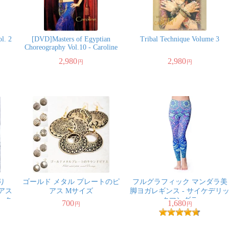
l. 2
[DVD]Masters of Egyptian
Tribal Technique Volume 3
Choreography Vol.10 - Caroline
2,980
2,980
円
円
彫り
ゴールド メタル プレートのピ
フルグラフィック マンダラ美
アス
アス Mサイズ
脚ヨガレギンス - サイケデリ
・ク
クマンダラ
700
1,680
円
円