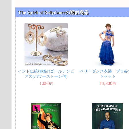
The Spirit of Bellydanceの類似商品
インド伝統模樣のゴールデンピ
ベリーダンス衣装 ブラ&
アス(パワーストーン付)
トセット
1,080
13,800
円
円