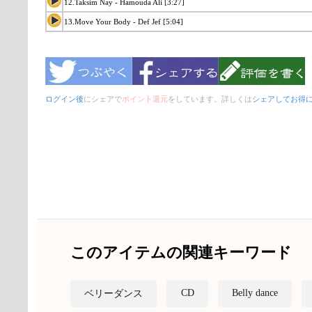
12.Taksim Nay - Hamouda Ali [3:27]
13.Move Your Body - Def Jef [5:04]
ログイン後
にシェアで
ポイント還元
をしています。詳しくは
シェアしてお得
このアイテムの関連キーワード
CD
Belly dance
ベリーダンス