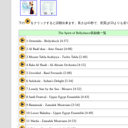
下の
をクリックすると試聴出来ます。長さは45秒で、音質はCDよりも劣
The Spirit of Bellydance収録曲一覧
1.Orientalis - Bodyshock [4:37]
2.Al Bash’shar - Amr Omari [4:08]
3.Mozart Tabla Arabiyya - Turbo Tabla [2:40]
4.Raks Al Shadi - Al-Ahram Orchestra [4:15]
5.Unveiled - Raul Ferrando [5:08]
6.Sulukule - Sultan's Delight [5:34]
7.Lonely Star by the Sea - Mosavo [4:32]
8.Saidi Festival - Upper Egypt Ensemble [4:43]
9.Bastannak - Zamalek Musicians [3:54]
10.Luxor Baladna - Upper Egypt Ensemble [4:49]
11.Warda - Zamalek Musicians [4:53]