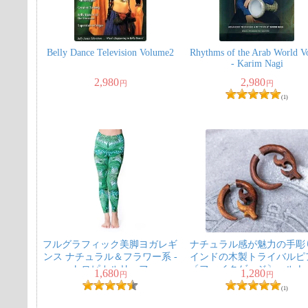
Belly Dance Television Volume2
Rhythms of the Arab World Vo
- Karim Nagi
2,980
2,980
円
円
(1)
フルグラフィック美脚ヨガレギ
ナチュラル感が魅力の手
ンス ナチュラル＆フラワー系 -
インドの木製トライバルピ
トロピカルリーフ
〔フェイクゲージ〕 - ルナ
1,680
1,280
円
円
ロー
(1)