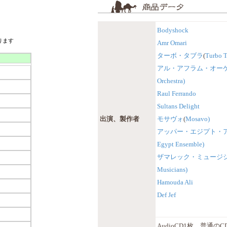
Bodyshock
ります
Amr Omari
ターボ・タブラ
(
Turbo T
アル・アフラム・オー
Orchestra)
Raul Ferrando
Sultans Delight
出演、製作者
モサヴォ
(
Mosavo)
アッパー・エジプト・
Egypt Ensemble)
ザマレック・ミュージ
Musicians)
Hamouda Ali
Def Jef
AudioCD1枚。普通