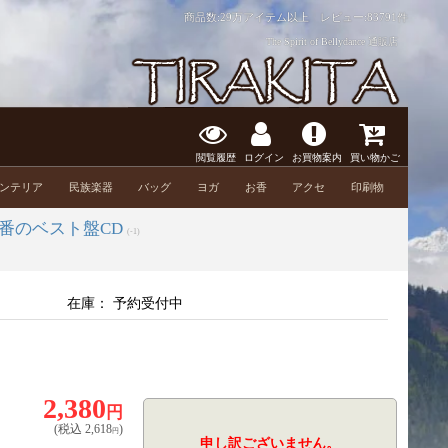
商品数:29万アイテム以上 レビュー:
83791件
The Spirit of Bellydance 通販店
閲覧履歴
ログイン
お買物案内
買い物かご
ンテリア
民族楽器
バッグ
ヨガ
お香
アクセ
印刷物
番のベスト盤CD
(-1)
在庫：
予約受付中
e
2,380
円
(税込
2,618
)
円
申し訳ございません。