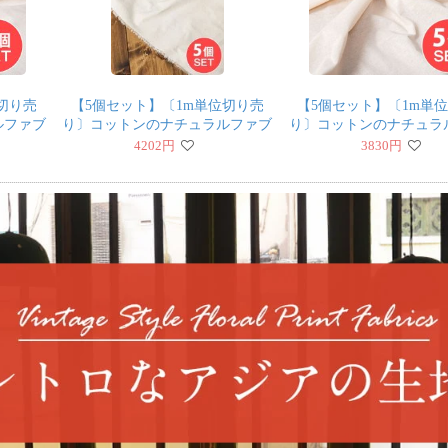
切り売
【5個セット】〔1m単位切り売
【5個セット】〔1m単
ルファブ
り〕コットンのナチュラルファブ
り〕コットンのナチュラ
〔幅約
リック(キャンバス地) オフホワ
リック(キャンバス地)
4202
円
3830
円
イト〔幅113cm〕
146cm〕