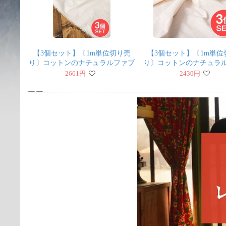
【3個セット】〔1m単位切り売
【3個セット】〔1m単位
り〕コットンのナチュラルファブ
り〕コットンのナチュラ
リック(キャンバス地) オフホワ
リック(キャンバス地) 
2661
円
2430
円
イト〔幅113cm〕
146cm〕