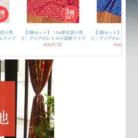
位切り売
【3個セット】〔1m単位切り売
【3個セット】〔1m単
ルファブ
り〕アジアのレトロ小花柄ファブ
り〕アジアのレトロ小
 〔幅約
リック ヴィンテージ風 昭和レ
リック ヴィンテージ
3996
円
3996
円
トロ〔約162.5cm〕 - レッド
トロ〔約128cm〕 -