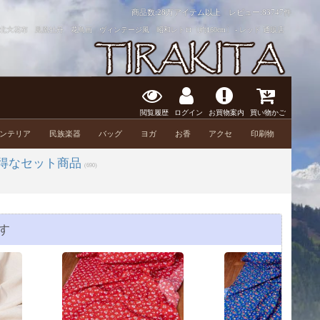
商品数:28万アイテム以上 レビュー:
83747件
大花布 鳳凰牡丹 花鳥画 ヴィンテージ風 昭和レトロ〔約160cm〕 - レッド 通販店
閲覧履歴
ログイン
お買物案内
買い物かご
ンテリア
民族楽器
バッグ
ヨガ
お香
アクセ
印刷物
得なセット商品
(690)
す