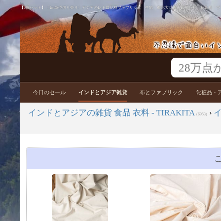
【5個セット】〔1m単位切り売り〕アジアのレトロ花柄ファブリック 生地 東北大花布 鳳凰牡丹 花鳥画 ヴィン
今日のセール
インドとアジア雑貨
布とファブリック
化粧品・
インドとアジアの雑貨 食品 衣料 - TIRAKITA
›
(6953)