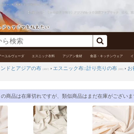
テージ風 昭和レトロ〔約160cm〕 - レッド
【5個セット】〔1m単位切り売り〕アジアのレトロ花柄ファブリック 生地 東北
アーユルヴェーダ
エスニック衣料
アジアン食材
食器・キッチンウェア
イ
インドとアジアの布
›
エスニック布::計り売りの布
›
お
(4067)
(690)
この商品は在庫切れですが、類似商品はまだ在庫がございま