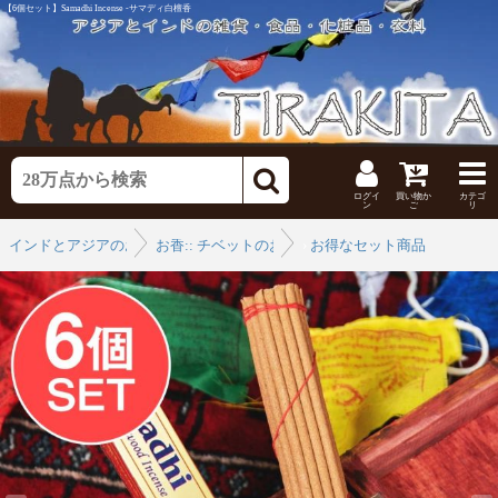
【6個セット】Samadhi Incense -サマディ白檀香
ログイ
買い物か
カテゴ
ン
ご
リ
インドとアジアのお香
お香:: チベットのお香
›
お得なセット商品
›