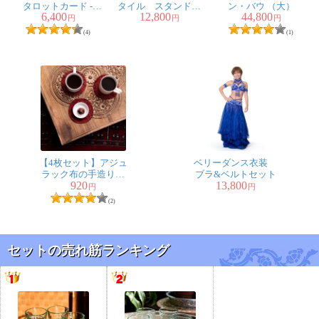
タロットカード -
タイル スタンド型
ン・バウ （大）
6,400
12,800
44,800
Dreams Of Gaia Tarot
LEDキャンドルラン
円
円
円
タン【ロウソク風
(4)
(1)
LEDキャンドル付
き】
【4枚セット】アジュ
ベリーダンス衣装
ラック布の手造りコ
ブラ&ベルトセット
920
13,800
ースター リバーシ
円
円
ブル サークル
(2)
セットの売れ筋ランキング