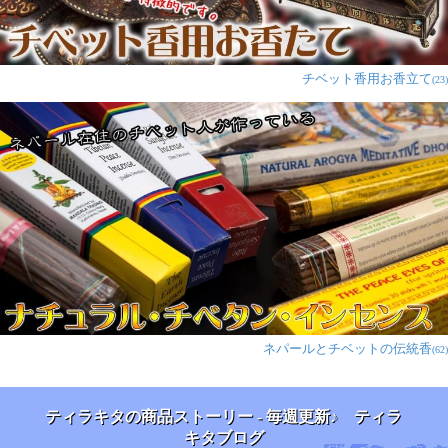
チベット香用お香立て
(23)
ネパールとチベットの伝統香
(62)
ティラキタの商品ストーリー - 毎週更新♪ ティラ
キタブログ