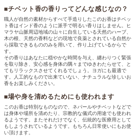
■チベット香の香りってどんな感じなの？
職人が自然の素材からすべて手造りしたこのお香はチベッ
ト香はインド香のように派手で明るい香りはしません。ヒ
マラヤ山脈周辺地域の山々に自生している天然のハーブ、
木の根、天然の香料などの現地で良薬とされている自然か
ら採取できるもののみを用いて、作り上げているからで
す。
その香りはあなたに穏やかな時間を与え、纏わりつく緊張
を取り除き、安心感を身体の隅々までゆきわたらせて、と
てもリラックスさせてくれるでしょう。ヨガにも最適で
す。人工的なもので出来ていない、ナチュラルな珍しいお
香をお楽しみください。
■場や身を清めるためにも使われます
このお香は特別なものなので、ネパールやチベットなどで
は身体や場所を清めたり、宗教的な儀式の用途でも使われ
るようです。またそれだけでなく、伝統的な医療用として
もしようされているようです。もちろん日常使いにもお使
い頂けます。