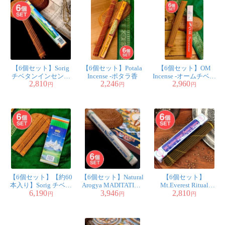
【6個セット】Sorig
【6個セット】Potala
【6個セット】OM
チベタンインセンス
Incense -ポタラ香
Incense -オームチベタ
2,810
2,246
2,960
【メン・ツィー・カ
ン香
円
円
円
ンのお香】
【6個セット】【約60
【6個セット】Natural
【6個セット】
本入り】Sorig チベタ
Arogya MADITATIVE
Mt.Everest Ritual
6,190
3,946
2,810
ンインセンス【メ
DHOOP INCENSE - メ
Tibetan Incense -エベ
円
円
円
ン・ツィー・カンの
ディテイティブ香
レスト香
お香】