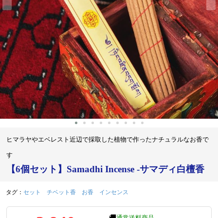
‹
›
ヒマラヤやエベレスト近辺で採取した植物で作ったナチュラルなお香で
す
【6個セット】Samadhi Incense -サマディ白檀香
タグ：
セット
チベット香
お香
インセンス
🚚
通常送料商品