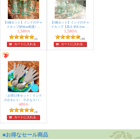
【5個セット】インドのチャ
【5個セット】インドのチャ
イカップ[約8cm程度×直
イカップ【高さ:約8.5cm 直
1,580
1,580
径：約5.8cm]
径:約6cm 容量：約110ml】
円
円
(2)
(20)
カートに入れる
カートに入れる
〔お得12本セット〕インド
のかわいい 小さなスパイ
480
ススプーン 約10.8cm ミニ
円
デザートスプーン
(3)
カートに入れる