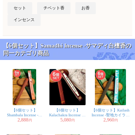
セット
チベット香
お香
インセンス
【6個セット】Samadhi Incense -サマディ白檀香の
同一カテゴリ商品
【6個セット】
【6個セット】
【6個セット】Kailash
Shambala Incense -シ
Kalachakra Incense カ
Incense -聖地カイラシ
2,888
5,080
2,960
ャンバラチベタン香
ーラチャクラ香（通
ュ香
円
円
円
常サイズ）