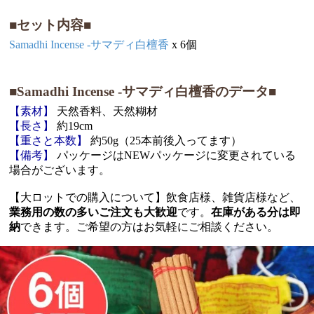
■セット内容■
Samadhi Incense -サマディ白檀香
x 6個
■Samadhi Incense -サマディ白檀香のデータ■
【素材】
天然香料、天然糊材
【長さ】
約19cm
【重さと本数】
約50g（25本前後入ってます）
【備考】
パッケージはNEWパッケージに変更されている
場合がございます。
【大ロットでの購入について】飲食店様、雑貨店様など、
業務用の数の多いご注文も大歓迎
です。
在庫がある分は即
納
できます。ご希望の方はお気軽にご相談ください。