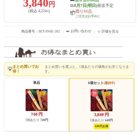
3,840
円
📅
8月7日(明日)
発送予定
残り16点
(税込
4,224
)
円
📦
ご注文はお早めに
✒️ お問い合わせ
商品番号：SET-INSE-302
｜
｜
☆ 評価を見る
まとめ買いでお
まとめ買いを選ぶと、1個あたりの価格がお安くなりま
💡
得！
す。
単品
6個セット
(選択中)
740
円
3,840
円
1個あたり
740円
1個あたり
640円
600円お得