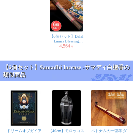
【6個セット】Dalai
Lamas Blessing
4,564
Incense - ダライ・ラ
円
マの祝福香
【6個セット】Samadhi Incense -サマディ白檀香の
類似商品
ドリームオブガイア
【40cm】モロッコス
ベトナムの一弦琴 ダ