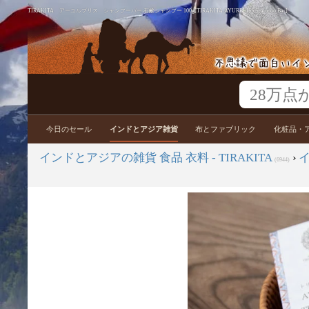
TIRAKITA アーユルブリス シャンプーバー 石鹸シャンプー 100g[TIRAKITA AYURBLISS Shampoo Bar]
今日のセール
インドとアジア雑貨
布とファブリック
化粧品・
インドとアジアの雑貨 食品 衣料 - TIRAKITA
›
(6944)