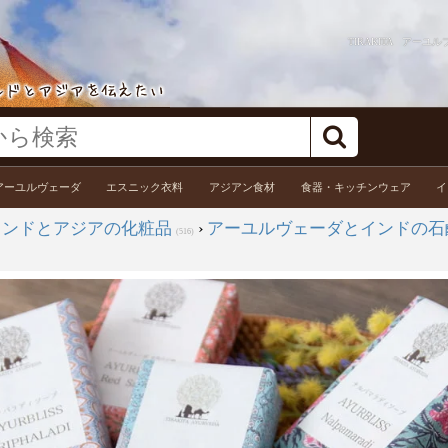
TIRAKITA アーユルブ
アーユルヴェーダ
エスニック衣料
アジアン食材
食器・キッチンウェア
イ
インドとアジアの化粧品
›
アーユルヴェーダとインドの石
(516)