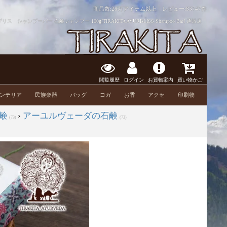
商品数:28万アイテム以上 レビュー:
83747件
リス シャンプーバー 石鹸シャンプー 100g[TIRAKITA AYURBLISS Shampoo Bar] 通販店
閲覧履歴
ログイン
お買物案内
買い物かご
ンテリア
民族楽器
バッグ
ヨガ
お香
アクセ
印刷物
鹸
›
アーユルヴェーダの石鹸
(73)
(73)