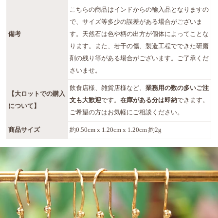
こちらの商品はインドからの輸入品となりますの
で、サイズ等多少の誤差がある場合がございま
備考
す。天然石は色や柄の出方が個体によってことな
ります。また、若干の傷、製造工程でできた研磨
剤の残り等がある場合がございます。ご了承くだ
さいませ。
飲食店様、雑貨店様など、
業務用の数の多いご注
【大ロットでの購入
文も大歓迎
です。
在庫がある分は即納
できます。
について】
ご希望の方はお気軽にご相談ください。
商品サイズ
約0.50cm x 1.20cm x 1.20cm 約2g