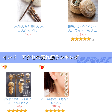
水牛の角と美しい木
細密ハンドペイント
目のかんざし
のホワイト小物入れ
580
2,180
マンゴーウッド製
円
円
(12)
インド アクセの売れ筋ランキング
インドの伝統 大ぶりゴー
インドの伝統 天然石の一
ルドメタルピアス
粒ピアス
490
980
円
円