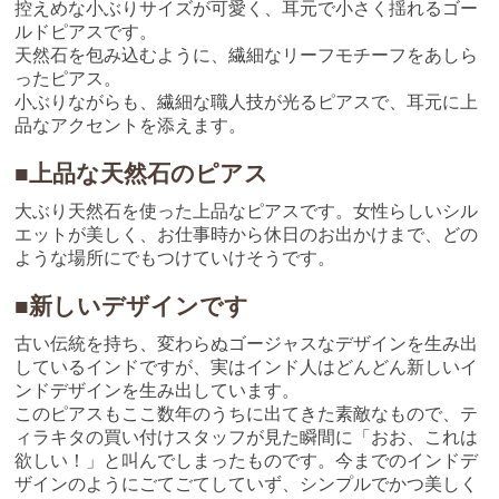
控えめな小ぶりサイズが可愛く、耳元で小さく揺れるゴー
ルドピアスです。
天然石を包み込むように、繊細なリーフモチーフをあしら
ったピアス。
小ぶりながらも、繊細な職人技が光るピアスで、耳元に上
品なアクセントを添えます。
■上品な天然石のピアス
大ぶり天然石を使った上品なピアスです。女性らしいシル
エットが美しく、お仕事時から休日のお出かけまで、どの
ような場所にでもつけていけそうです。
■新しいデザインです
古い伝統を持ち、変わらぬゴージャスなデザインを生み出
しているインドですが、実はインド人はどんどん新しいイ
ンドデザインを生み出しています。
このピアスもここ数年のうちに出てきた素敵なもので、テ
ィラキタの買い付けスタッフが見た瞬間に「おお、これは
欲しい！」と叫んでしまったものです。今までのインドデ
ザインのようにごてごてしていず、シンプルでかつ美しく