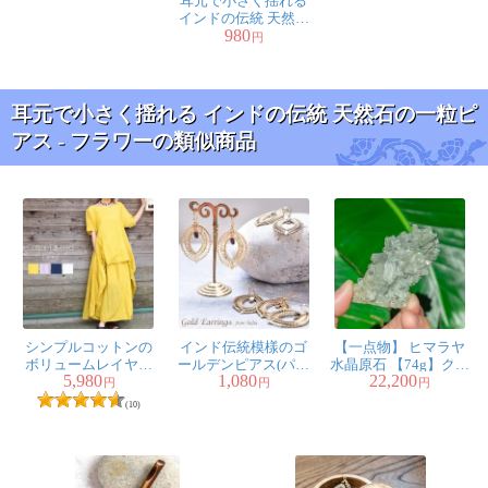
耳元で小さく揺れる
インドの伝統 天然石
980
の一粒ピアス - フラワ
円
ー
耳元で小さく揺れる インドの伝統 天然石の一粒ピ
アス - フラワーの類似商品
シンプルコットンの
インド伝統模樣のゴ
【一点物】 ヒマラヤ
ボリュームレイヤー
ールデンピアス(パワ
水晶原石 【74g】クラ
5,980
1,080
22,200
ドワンピース
ーストーン付)
スター・クローライ
円
円
円
ト
(10)