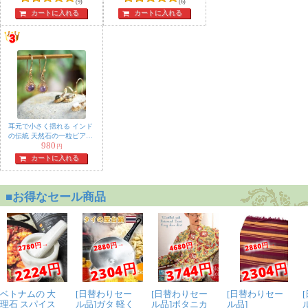
(9)
(6)
カートに入れる
カートに入れる
耳元で小さく揺れる インド
の伝統 天然石の一粒ピアス
980
- サークル
円
カートに入れる