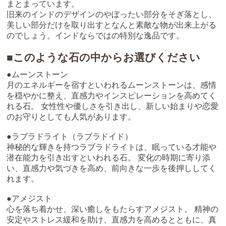
まとまっています。
旧来のインドのデザインのやぼったい部分をそぎ落とし、
美しい部分だけを取り出すとなんと素敵な物が出来上がる
のでしょう。インドならではの特別な逸品です。
■このような石の中からお選びください
●ムーンストーン
月のエネルギーを宿すといわれるムーンストーンは、感情
を穏やかに整え、直感力やインスピレーションを高めてく
れる石。 女性性や優しさを引き出し、新しい始まりや恋愛
のお守りとしても人気があります。
●ラブラドライト（ラブラドイド）
神秘的な輝きを持つラブラドライトは、眠っている才能や
潜在能力を引き出すといわれる石。 変化の時期に寄り添
い、直感力や気づきを高め、前向きな一歩を後押ししてく
れます。
●アメジスト
心を落ち着かせ、深い癒しをもたらすアメジスト。 精神の
安定やストレス緩和を助け、直感力を高めるとともに、真