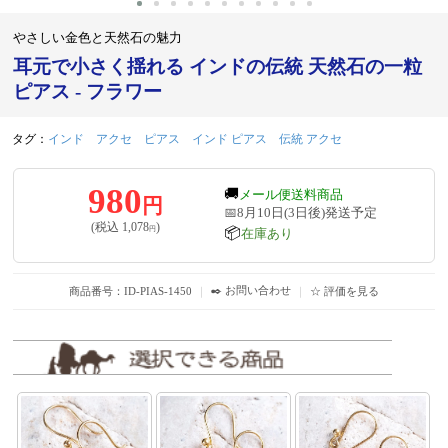
やさしい金色と天然石の魅力
耳元で小さく揺れる インドの伝統 天然石の一粒
ピアス - フラワー
タグ：
インド アクセ
ピアス
インド ピアス
伝統 アクセ
980
🚚
メール便送料商品
円
📅8月10日(3日後)発送予定
(税込
1,078
)
円
📦
在庫あり
✒️ お問い合わせ
商品番号：ID-PIAS-1450
｜
｜
☆ 評価を見る