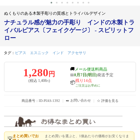
ぬくもりのある木製手彫りの質感とトライバルデザイン
ナチュラル感が魅力の手彫り インドの木製トラ
イバルピアス〔フェイクゲージ〕 - スピリットフ
ロー
タグ：
ピアス
エスニック
インド
アクセサリ
1,280
🚚
メール便送料商品
円
📅
8月7日(明日)
発送予定
残り14点
(税込
1,408
)
円
📦
ご注文はお早めに
✒️ お問い合わせ
商品番号：ID-PIAS-1392
｜
｜
☆ 評価を見る
まとめ買いでお
まとめ買いを選ぶと、1個あたりの価格がお安くなりま
💡