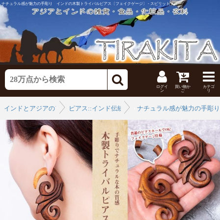
ナチュラル感が魅力の手彫り インドの木製トライバルピアス〔フェイクゲージ〕 - スピリットフロー
ログイ
買い物か
カテゴ
ン
ご
リ
インドとアジアのアクセ
ピアス::インド伝統
›
ナチュラル感が魅力の手彫り
›