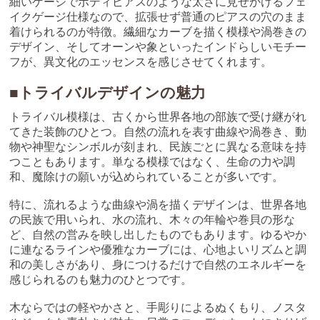
細いゲージでボディピアスのような太さに見せかけるフェ
イクゲージ仕様なので、拡張せず普通のピアスの穴のまま
着けられるのが特徴。繊細なカーブを描く模様や渦巻きの
デザイン、そしてオーンや象といったインドらしいモチー
フが、異文化のエッセンスを感じさせてくれます。
■トライバルデザインの魅力
トライバル模様は、古くから世界各地の部族で受け継がれ
てきた装飾のひとつ。自然の流れを表す曲線や渦巻き、動
物や神聖なシンボルが刻まれ、民族ごとに異なる意味を持
つこともあります。単なる模様ではなく、生命の力や調
和、魔除けの願いが込められていることが多いです。
特に、流れるような曲線や渦を描くデザインは、世界各地
の民族で用いられ、水の流れ、木々の年輪や巻貝の形な
ど、自然の営みを映し出したものでもあります。ゆるやか
に連なるラインや優雅なカーブには、心地よいリズムと調
和の美しさがあり、身につけるだけで自然のエネルギーを
感じられるのも魅力のひとつです。
木ならではの軽やかさと、手彫りによるぬくもり、ノスタ