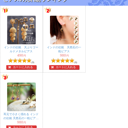
インドの伝統 大ぶりゴー
インドの伝統 天然石の一
ルドメタルピアス
粒ピアス
490
980
円
円
(9)
(6)
カートに入れる
カートに入れる
耳元で小さく揺れる インド
の伝統 天然石の一粒ピアス
980
- サークル
円
カートに入れる