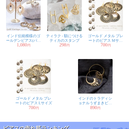
インド伝統模樣のゴ
ティラク - 額につける
ゴールド メタル プレ
ールデンピアス(パワ
ティカのスタンプ
ートのピアス Mサイ
1,080
298
700
ーストーン付)
ズ
円
円
円
ゴールド メタル プレ
インドのトラディシ
ートのピアス Lサイズ
ョナルうずまきピア
700
890
ス
円
円
ピアスの売れ筋ランキング