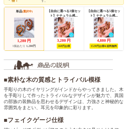
得！
す。
【自由に選べる3個セッ
【自由に選べる5個セッ
単品
(選択中)
ト】ナチュラル感...
ト】ナチュラル感...
3,280
円
4,880
円
1,280
円
1個あたり
1,280円
560円お得
1520円お得&送料無料
■素朴な木の質感とトライバル模様
手彫りの木のイヤリングがインドからやってきました。木
を手彫りして作ったトライバルなデザインが魅力で、異国
の部族の装飾品を思わせるデザインは、力強さと神秘的な
雰囲気をまとい、耳元を印象的に彩ります。
■フェイクゲージ仕様