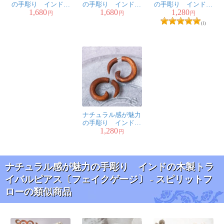
の手彫り インドの
の手彫り インドの
の手彫り インドの
1,680
1,680
1,280
木製トライバルピア
木製トライバルピア
木製トライバルピア
円
円
円
ス〔フェイクゲー
ス〔フェイクゲー
ス〔フェイクゲー
(1)
ジ〕 - スパイラル・ア
ジ〕 - 渦模様
ジ〕 - ルナ・クロー
イビー
ナチュラル感が魅力
の手彫り インドの
1,280
木製トライバルピア
円
ス〔フェイクゲー
ジ〕 - フック
ナチュラル感が魅力の手彫り インドの木製トラ
イバルピアス〔フェイクゲージ〕 - スピリットフ
ローの類似商品