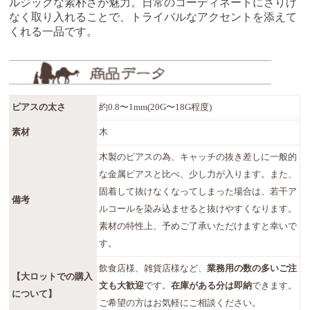
ルジックな素朴さが魅力。日常のコーディネートにさりげ
なく取り入れることで、トライバルなアクセントを添えて
くれる一品です。
ピアスの太さ
約0.8〜1mm(20G〜18G程度)
素材
木
木製のピアスの為、キャッチの抜き差しに一般的
な金属ピアスと比べ、少し力が入ります。また、
固着して抜けなくなってしまった場合は、若干ア
備考
ルコールを染み込ませると抜けやすくなります。
素材の特性上、予めご了承いただけますと幸いで
す。
飲食店様、雑貨店様など、
業務用の数の多いご注
【大ロットでの購入
文も大歓迎
です。
在庫がある分は即納
できます。
について】
ご希望の方はお気軽にご相談ください。